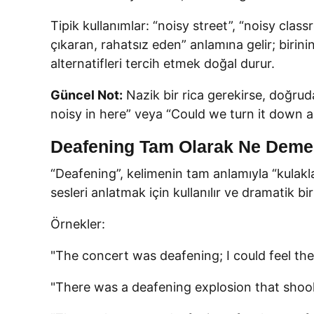
Tipik kullanımlar: “noisy street”, “noisy clas
çıkaran, rahatsız eden” anlamına gelir; birin
alternatifleri tercih etmek doğal durur.
Güncel Not:
Nazik bir rica gerekirse, doğrud
noisy in here” veya “Could we turn it down a l
Deafening Tam Olarak Ne Demek
“Deafening”, kelimenin tam anlamıyla “kulaklar
sesleri anlatmak için kullanılır ve dramatik bir 
Örnekler:
"The concert was deafening; I could feel the
"There was a deafening explosion that shoo