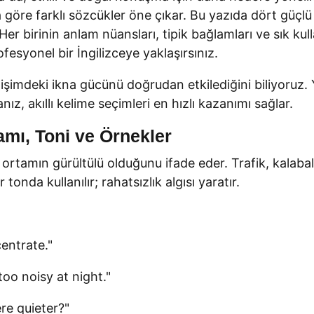
göre farklı sözcükler öne çıkar. Bu yazıda dört güçlü 
er birinin anlam nüansları, tipik bağlamları ve sık kulla
esyonel bir İngilizceye yaklaşırsınız.
şimdeki ikna gücünü doğrudan etkilediğini biliyoruz. Y
ız, akıllı kelime seçimleri en hızlı kazanımı sağlar.
amı, Toni ve Örnekler
e ortamın gürültülü olduğunu ifade eder. Trafik, kalabal
tonda kullanılır; rahatsızlık algısı yaratır.
entrate."
o noisy at night."
ere quieter?"