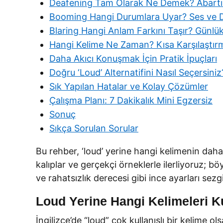
Deafening Tam Olarak Ne Demek? Abartı 
Booming Hangi Durumlara Uyar? Ses ve D
Blaring Hangi Anlam Farkını Taşır? Günl
Hangi Kelime Ne Zaman? Kısa Karşılaştır
Daha Akıcı Konuşmak İçin Pratik İpuçları
Doğru ‘Loud’ Alternatifini Nasıl Seçersiniz
Sık Yapılan Hatalar ve Kolay Çözümler
Çalışma Planı: 7 Dakikalık Mini Egzersiz
Sonuç
Sıkça Sorulan Sorular
Bu rehber, ‘loud’ yerine hangi kelimenin daha
kalıplar ve gerçekçi örneklerle ilerliyoruz; b
ve rahatsızlık derecesi gibi ince ayarları sez
Loud Yerine Hangi Kelimeleri Kul
İngilizce’de “loud” çok kullanışlı bir kelime 