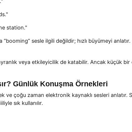
."
ds."
e station."
ooming” sesle ilgili değildir; hızlı büyümeyi anlatır.
anlık veya etkileyicilik de katabilir. Ancak küçük bi
aşır? Günlük Konuşma Örnekleri
sek ve çoğu zaman elektronik kaynaklı sesleri anlatır. 
iyle sık kullanılır.