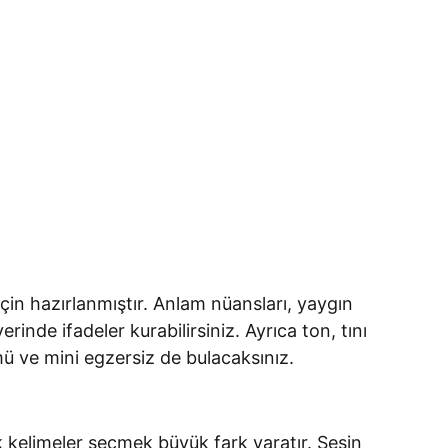
çin hazırlanmıştır. Anlam nüansları, yaygın
nde ifadeler kurabilirsiniz. Ayrıca ton, tını
ümü ve mini egzersiz de bulacaksınız.
ik kelimeler seçmek büyük fark yaratır. Sesin