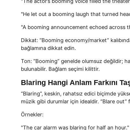
"The actor’s booming voice filled the theater
"He let out a booming laugh that turned hea
"A booming announcement echoed across th
Dikkat: “Booming economy/market” kalıbında “b
bağlamına dikkat edin.
Ton: “Booming” genelde olumsuz değildir; hayr
bulunabilir. Bağlam seçimi kilittir.
Blaring Hangi Anlam Farkını T
“Blaring”, keskin, rahatsız edici biçimde yük
müzik gibi durumlar için idealdir. “Blare out” fiil
Örnekler:
"The car alarm was blaring for half an hour."