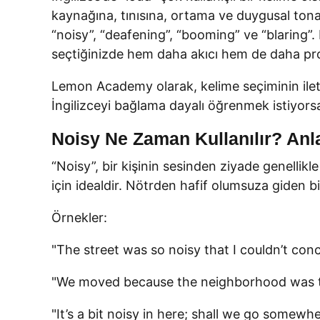
kaynağına, tınısına, ortama ve duygusal tona 
“noisy”, “deafening”, “booming” ve “blaring”. H
seçtiğinizde hem daha akıcı hem de daha prof
Lemon Academy olarak, kelime seçiminin ileti
İngilizceyi bağlama dayalı öğrenmek istiyorsan
Noisy Ne Zaman Kullanılır? Anl
“Noisy”, bir kişinin sesinden ziyade genellikl
için idealdir. Nötrden hafif olumsuza giden bir 
Örnekler:
"The street was so noisy that I couldn’t conc
"We moved because the neighborhood was to
"It’s a bit noisy in here; shall we go somewh