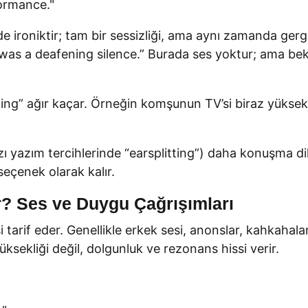
ormance."
de ironiktir; tam bir sessizliği, ama aynı zamanda gerg
was a deafening silence.” Burada ses yoktur; ama bekl
ening” ağır kaçar. Örneğin komşunun TV’si biraz yüksek
zı yazım tercihlerinde “earsplitting”) daha konuşma dili
seçenek olarak kalır.
? Ses ve Duygu Çağrışımları
si tarif eder. Genellikle erkek sesi, anonslar, kahkaha
ksekliği değil, dolgunluk ve rezonans hissi verir.