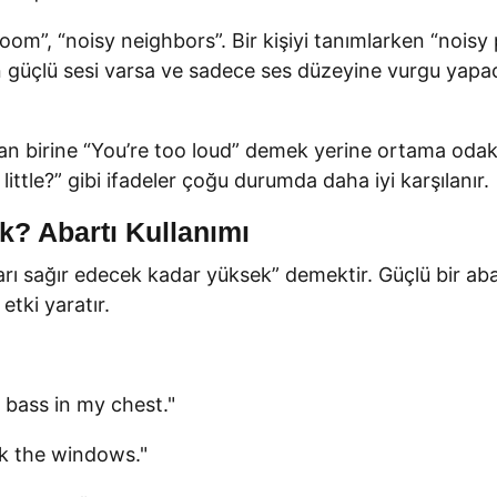
sroom”, “noisy neighbors”. Bir kişiyi tanımlarken “nois
in güçlü sesi varsa ve sadece ses düzeyine vurgu yapac
an birine “You’re too loud” demek yerine ortama odakla
ittle?” gibi ifadeler çoğu durumda daha iyi karşılanır.
? Abartı Kullanımı
ı sağır edecek kadar yüksek” demektir. Güçlü bir abartı
etki yaratır.
 bass in my chest."
k the windows."