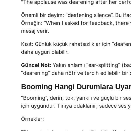
"The applause was deafening after her perf
Önemli bir deyim: “deafening silence”. Bu ifa
Örneğin: “When I asked for feedback, there 
mesaj verir.
Kısıt: Günlük küçük rahatsızlıklar için “deaf
daha uygun olabilir.
Güncel Not:
Yakın anlamlı “ear-splitting” (ba
“deafening” daha nötr ve tercih edilebilir bir 
Booming Hangi Durumlara Uyar
“Booming”, derin, tok, yankılı ve güçlü bir se
için uygundur. Tınıya odaklanır; sadece ses yü
Örnekler: