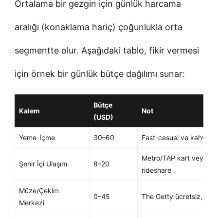
Ortalama bir gezgin için günlük harcama
aralığı (konaklama hariç) çoğunlukla orta
segmentte olur. Aşağıdaki tablo, fikir vermesi
için örnek bir günlük bütçe dağılımı sunar:
Bütçe
Kalem
Not
(USD)
Yeme-İçme
30–60
Fast-casual ve kahve mo
Metro/TAP kart veya ara
Şehir İçi Ulaşım
8–20
rideshare
Müze/Çekim
0–45
The Getty ücretsiz, bazıl
Merkezi