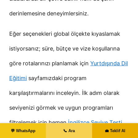
derinlemesine deneyimlersiniz.
Eğer seçenekleri global ölçekte kıyaslamak
istiyorsanız; süre, bütçe ve vize koşullarına
göre rotalarınızı planlamak için
Yurtdışında Dil
Eğitimi
sayfamızdaki program
karşılaştırmalarını inceleyin. İlk adım olarak
seviyenizi görmek ve uygun programları
filtrelemek için hemen
İngilizce Seviye Testi
💬 WhatsApp
📞 Ara
💼 Teklif Al
Çöz
. Planlamanızın her aşamasında Lemon