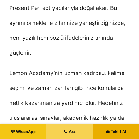
Present Perfect yapılarıyla doğal akar. Bu
ayrımı örneklerle zihninize yerleştirdiğinizde,
hem yazılı hem sözlü ifadeleriniz anında
güçlenir.
Lemon Academy’nin uzman kadrosu, kelime
seçimi ve zaman zarfları gibi ince konularda
netlik kazanmanıza yardımcı olur. Hedefiniz
uluslararası sınavlar, akademik hazırlık ya da
💬 WhatsApp
📞 Ara
💼 Teklif Al
profesyonel iletişim olsun; doğru stratejiyle