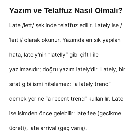
Yazım ve Telaffuz Nasıl Olmalı?
Late /leɪt/ şeklinde telaffuz edilir. Lately ise /
ˈleɪtli/ olarak okunur. Yazımda en sık yapılan
hata, lately’nin “latelly” gibi çift l ile
yazılmasıdır; doğru yazım lately’dir. Lately, bir
sıfat gibi ismi nitelemez; “a lately trend”
demek yerine “a recent trend” kullanılır. Late
ise isimden önce gelebilir: late fee (gecikme
ücreti), late arrival (geç varış).