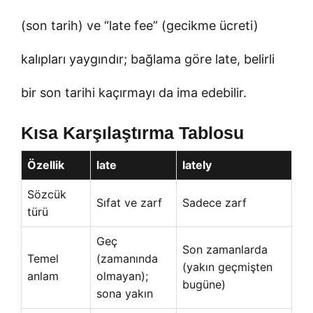
(son tarih) ve “late fee” (gecikme ücreti)
kalıpları yaygındır; bağlama göre late, belirli
bir son tarihi kaçırmayı da ima edebilir.
Kısa Karşılaştırma Tablosu
Özellik
late
lately
Sözcük
Sıfat ve zarf
Sadece zarf
türü
Geç
Son zamanlarda
Temel
(zamanında
(yakın geçmişten
anlam
olmayan);
bugüne)
sona yakın