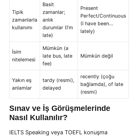
Basit
Present
Tipik
zamanlar;
Perfect/Continuous
zamanlarla
anlık
(I have been…
kullanımı
durumlar (I’m
lately)
late)
Mümkün (a
İsim
late bus, late
Mümkün değil
nitelemesi
fee)
recently (çoğu
Yakın eş
tardy (resmi),
bağlamda), of late
anlamlar
delayed
(resmi)
Sınav ve İş Görüşmelerinde
Nasıl Kullanılır?
IELTS Speaking veya TOEFL konuşma