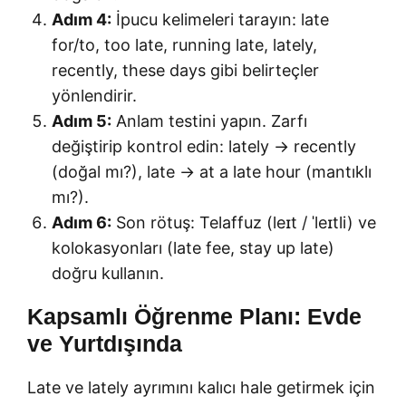
Adım 4:
İpucu kelimeleri tarayın: late
for/to, too late, running late, lately,
recently, these days gibi belirteçler
yönlendirir.
Adım 5:
Anlam testini yapın. Zarfı
değiştirip kontrol edin: lately → recently
(doğal mı?), late → at a late hour (mantıklı
mı?).
Adım 6:
Son rötuş: Telaffuz (leɪt / ˈleɪtli) ve
kolokasyonları (late fee, stay up late)
doğru kullanın.
Kapsamlı Öğrenme Planı: Evde
ve Yurtdışında
Late ve lately ayrımını kalıcı hale getirmek için