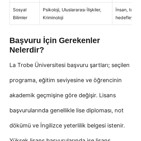
Sosyal
Psikoloji, Uluslararası İlişkiler,
İnsan, toplu
Bilimler
Kriminoloji
hedefleyenl
Başvuru İçin Gerekenler
Nelerdir?
La Trobe Üniversitesi başvuru şartları; seçilen
programa, eğitim seviyesine ve öğrencinin
akademik geçmişine göre değişir. Lisans
başvurularında genellikle lise diploması, not
dökümü ve İngilizce yeterlilik belgesi istenir.
Yüksek lisans başvurularında ise lisans