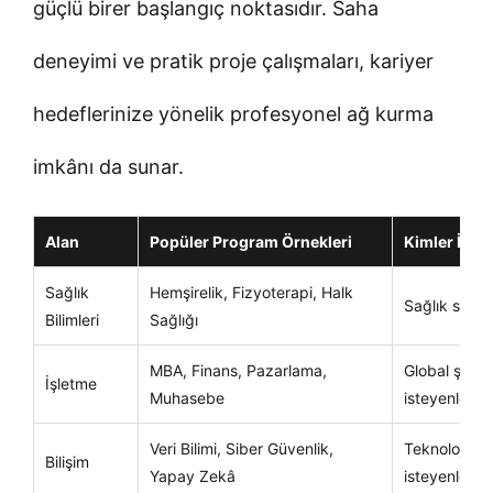
güçlü birer başlangıç noktasıdır. Saha
deneyimi ve pratik proje çalışmaları, kariyer
hedeflerinize yönelik profesyonel ağ kurma
imkânı da sunar.
Alan
Popüler Program Örnekleri
Kimler İçin
Sağlık
Hemşirelik, Fizyoterapi, Halk
Sağlık sektö
Bilimleri
Sağlığı
MBA, Finans, Pazarlama,
Global şirket
İşletme
Muhasebe
isteyenler
Veri Bilimi, Siber Güvenlik,
Teknoloji v
Bilişim
Yapay Zekâ
isteyenler