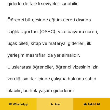
giderlerde farklı seviyeler sunabilir.
Öğrenci bütçesinde eğitim ücreti dışında
sağlık sigortası (OSHC), vize başvuru ücreti,
uçak bileti, kitap ve materyal giderleri, ilk
yerleşim masrafları da yer almalıdır.
Uluslararası öğrenciler, öğrenci vizesinin izin
verdiği sınırlar içinde çalışma hakkına sahip
olabilir; bu hak yaşam giderlerini
destekleyebilir ancak ana finansman kaynağı
💬 WhatsApp
📞 Ara
💼 Teklif Al