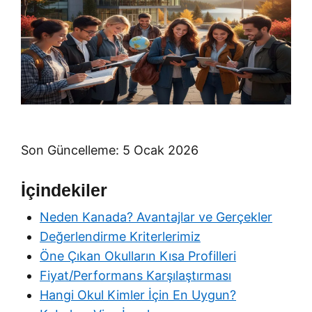
Son Güncelleme: 5 Ocak 2026
İçindekiler
Neden Kanada? Avantajlar ve Gerçekler
Değerlendirme Kriterlerimiz
Öne Çıkan Okulların Kısa Profilleri
Fiyat/Performans Karşılaştırması
Hangi Okul Kimler İçin En Uygun?