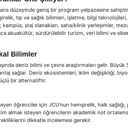
sans düzeyinde geniş bir program yelpazesine sahiptir.
irelik, tıp ve sağlık bilimleri, işletme, bilgi teknolojile
kampüs, staj olanakları, saha/klinik yerleşimler, mez
ca akuakültür, sürdürülebilir turizm, veri bilimi ve sibe
kal Bilimler
ında deniz bilimi ve çevre araştırmaları gelir. Büyük S
aj sağlar. Deniz ekosistemleri, iklim değişikliği, biyoçe
lü bir alternatiftir.
en öğrenciler için JCU’nun hemşirelik, halk sağlığı, psik
itim almak isteyen öğrencilerin akademik not ortalaması
kliliklerini dikkatle incelemesi gerekir.