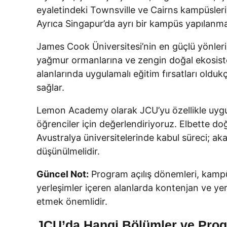
eyaletindeki Townsville ve Cairns kampüsleri
Ayrıca Singapur’da ayrı bir kampüs yapılanmas
James Cook Üniversitesi’nin en güçlü yönleri
yağmur ormanlarına ve zengin doğal ekosisteml
alanlarında uygulamalı eğitim fırsatları oldu
sağlar.
Lemon Academy olarak JCU’yu özellikle uygul
öğrenciler için değerlendiriyoruz. Elbette d
Avustralya üniversitelerinde kabul süreci; ak
düşünülmelidir.
Güncel Not:
Program açılış dönemleri, kampüs 
yerleşimler içeren alanlarda kontenjan ve ye
etmek önemlidir.
JCU’da Hangi Bölümler ve Prog