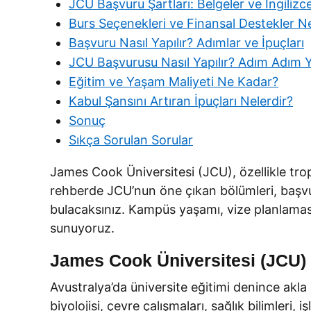
JCU Başvuru Şartları: Belgeler ve İngilizc
Burs Seçenekleri ve Finansal Destekler Ne
Başvuru Nasıl Yapılır? Adımlar ve İpuçları
JCU Başvurusu Nasıl Yapılır? Adım Adım Y
Eğitim ve Yaşam Maliyeti Ne Kadar?
Kabul Şansını Artıran İpuçları Nelerdir?
Sonuç
Sıkça Sorulan Sorular
James Cook Üniversitesi (JCU), özellikle trop
rehberde JCU’nun öne çıkan bölümleri, başvuru 
bulacaksınız. Kampüs yaşamı, vize planlaması 
sunuyoruz.
James Cook Üniversitesi (JCU) 
Avustralya’da üniversite eğitimi denince akla 
biyolojisi, çevre çalışmaları, sağlık bilimler