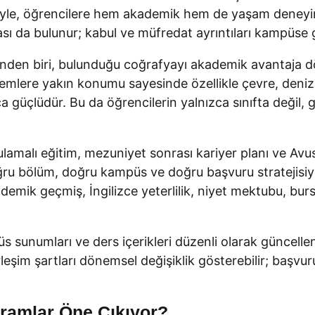
yle, öğrencilere hem akademik hem de yaşam deneyimi 
ı da bulunur; kabul ve müfredat ayrıntıları kampüse g
nden biri, bulunduğu coğrafyayı akademik avantaja dö
ere yakın konumu sayesinde özellikle çevre, deniz bili
kça güçlüdür. Bu da öğrencilerin yalnızca sınıfta değil
amalı eğitim, mezuniyet sonrası kariyer planı ve Avu
oğru bölüm, doğru kampüs ve doğru başvuru stratejisi
ademik geçmiş, İngilizce yeterlilik, niyet mektubu, bur
sunumları ve ders içerikleri düzenli olarak güncelleneb
rleşim şartları dönemsel değişiklik gösterebilir; başv
ramlar Öne Çıkıyor?