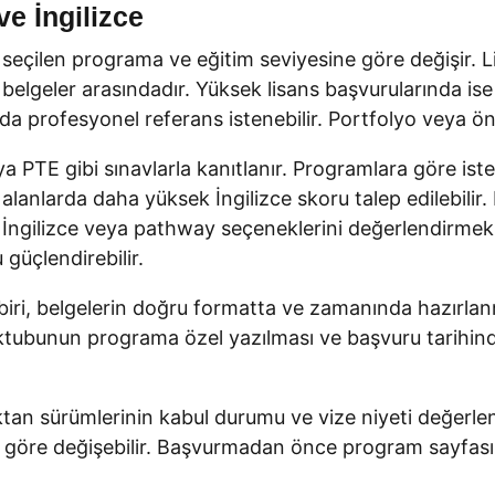
ve İngilizce
seçilen programa ve eğitim seviyesine göre değişir. L
el belgeler arasındadır. Yüksek lisans başvurularında i
rofesyonel referans istenebilir. Portfolyo veya ön ko
eya PTE gibi sınavlarla kanıtlanır. Programlara göre is
alanlarda daha yüksek İngilizce skoru talep edilebilir
 İngilizce veya pathway seçeneklerini değerlendirmek 
 güçlendirebilir.
i, belgelerin doğru formatta ve zamanında hazırlanmas
mektubunun programa özel yazılması ve başvuru tarih
aktan sürümlerinin kabul durumu ve vize niyeti değerle
göre değişebilir. Başvurmadan önce program sayfası v