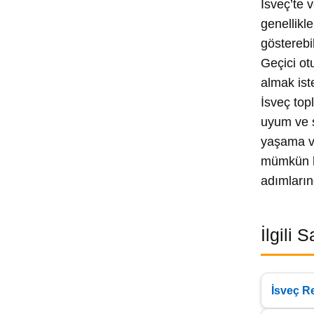
İsveç’te v
genellikl
gösterebil
Geçici ot
almak ist
İsveç top
uyum ve s
yaşama ve
mümkün ha
adımlarınd
İlgili 
İsveç R