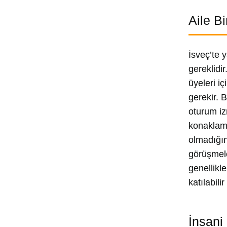
Aile B
İsveç’te 
gereklidir
üyeleri iç
gerekir. 
oturum iz
konaklama
olmadığın
görüşmele
genellikle
katılabili
İnsani