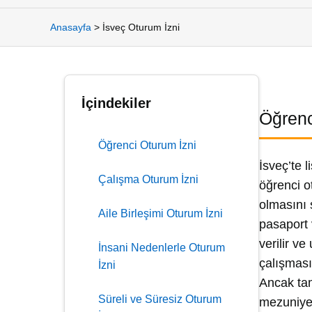
Anasayfa
>
İsveç Oturum İzni
İçindekiler
Öğrenc
Öğrenci Oturum İzni
İsveç’te 
Çalışma Oturum İzni
öğrenci o
olmasını 
Aile Birleşimi Oturum İzni
pasaport 
verilir ve
İnsani Nedenlerle Oturum
çalışması
İzni
Ancak tam
Süreli ve Süresiz Oturum
mezuniyet