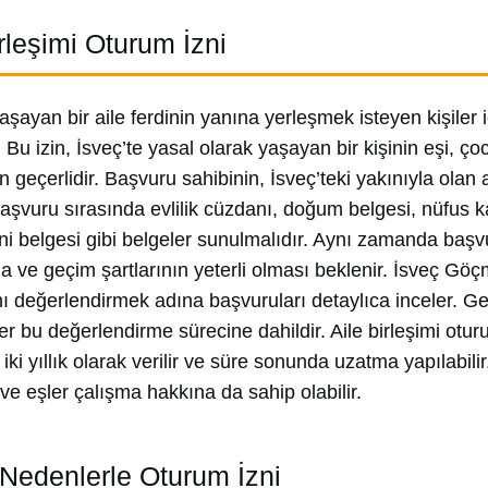
irleşimi Oturum İzni
yaşayan bir aile ferdinin yanına yerleşmek isteyen kişiler 
. Bu izin, İsveç’te yasal olarak yaşayan bir kişinin eşi, 
in geçerlidir. Başvuru sahibinin, İsveç’teki yakınıyla olan
Başvuru sırasında evlilik cüzdanı, doğum belgesi, nüfus ka
ni belgesi gibi belgeler sunulmalıdır. Aynı zamanda başvu
 ve geçim şartlarının yeterli olması beklenir. İsveç Göçme
ı değerlendirmek adına başvuruları detaylıca inceler. Ge
r bu değerlendirme sürecine dahildir. Aile birleşimi otur
 iki yıllık olarak verilir ve süre sonunda uzatma yapılabil
r ve eşler çalışma hakkına da sahip olabilir.
 Nedenlerle Oturum İzni