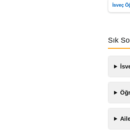
İsveç Ö
Sık So
İsv
Öğr
Ail