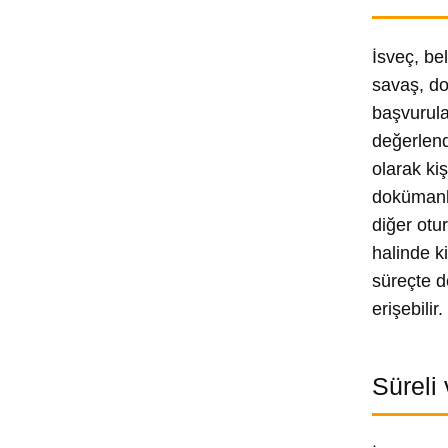
İsveç, bel
savaş, do
başvurula
değerlend
olarak kiş
dokümanla
diğer otu
halinde k
süreçte d
erişebili
Süreli