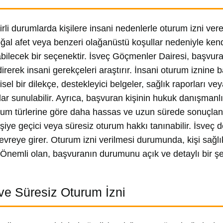
irli durumlarda kişilere insani nedenlerle oturum izni vereb
ğal afet veya benzeri olağanüstü koşullar nedeniyle ke
bilecek bir seçenektir. İsveç Göçmenler Dairesi, başvur
irerek insani gerekçeleri araştırır. İnsani oturum iznine
isel bir dilekçe, destekleyici belgeler, sağlık raporları v
r sunulabilir. Ayrıca, başvuran kişinin hukuk danışmanlı
rum türlerine göre daha hassas ve uzun sürede sonuçla
işiye geçici veya süresiz oturum hakkı tanınabilir. İsveç 
evreye girer. Oturum izni verilmesi durumunda, kişi sağlık
r. Önemli olan, başvuranın durumunu açık ve detaylı bir şe
 ve Süresiz Oturum İzni