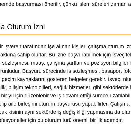
emde başvurması önerilir, çünkü işlem süreleri zaman ala
a Oturum İzni
bir işveren tarafından işe alınan kişiler, çalışma oturum 
akkına sahip olurlar. Bu izne başvurabilmek için İsveç’teki
İş sözleşmesi, maaş, çalışma şartları ve pozisyon bilgile
runludur. Başvuru sürecinde iş sözleşmesi, pasaport fotok
 geçim kaynaklarını gösteren belgeler gerekir. İsveç, nite
k, bilişim teknolojileri, sağlık hizmetleri gibi sektörlerd
 bir yıl için düzenlenir ve iş devam ettiği sürece uzatılabil
elip aile birleşimi oturum başvurusu yapabilirler. Çalışma 
ncak kişinin aynı sektörde iş değişikliği yapmasına da olan
fesyoneller için bu oturum türü önemli bir ilk adımdır.