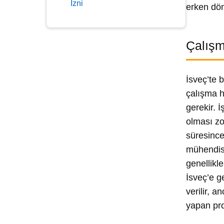
İzni
erken dön
Çalışm
İsveç’te 
çalışma h
gerekir. 
olması zo
süresince
mühendisli
genellikle
İsveç’e g
verilir, a
yapan pro