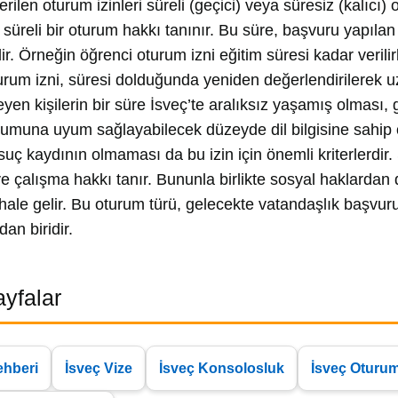
erilen oturum izinleri süreli (geçici) veya süresiz (kalıcı) o
e süreli bir oturum hakkı tanınır. Bu süre, başvuru yapıla
ir. Örneğin öğrenci oturum izni eğitim süresi kadar verilirke
urum izni, süresi dolduğunda yeniden değerlendirilerek uza
eyen kişilerin bir süre İsveç’te aralıksız yaşamış olması,
lumuna uyum sağlayabilecek düzeyde dil bilgisine sahip o
uç kaydının olmaması da bu izin için önemli kriterlerdir. S
 çalışma hakkı tanır. Bununla birlikte sosyal haklarda
le gelir. Bu oturum türü, gelecekte vatandaşlık başvuru
an biridir.
Sayfalar
ehberi
İsveç Vize
İsveç Konsolosluk
İsveç Oturum