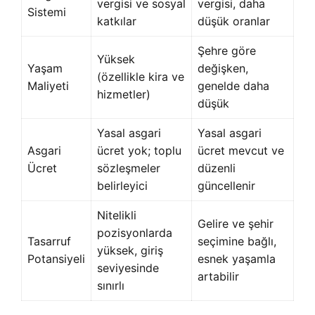
vergisi ve sosyal
vergisi, daha
Sistemi
katkılar
düşük oranlar
Şehre göre
Yüksek
Yaşam
değişken,
(özellikle kira ve
Maliyeti
genelde daha
hizmetler)
düşük
Yasal asgari
Yasal asgari
Asgari
ücret yok; toplu
ücret mevcut ve
Ücret
sözleşmeler
düzenli
belirleyici
güncellenir
Nitelikli
Gelire ve şehir
pozisyonlarda
Tasarruf
seçimine bağlı,
yüksek, giriş
Potansiyeli
esnek yaşamla
seviyesinde
artabilir
sınırlı