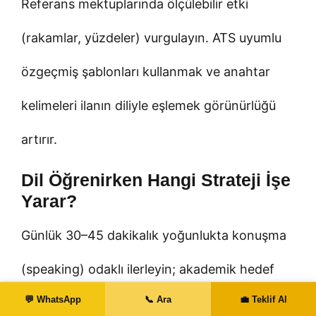
Referans mektuplarında ölçülebilir etki
(rakamlar, yüzdeler) vurgulayın. ATS uyumlu
özgeçmiş şablonları kullanmak ve anahtar
kelimeleri ilanın diliyle eşlemek görünürlüğü
artırır.
Dil Öğrenirken Hangi Strateji İşe
Yarar?
Günlük 30–45 dakikalık yoğunlukta konuşma
(speaking) odaklı ilerleyin; akademik hedef
💬 WhatsApp
📞 Ara
💼 Teklif Al
varsa haftalık 1–2 deneme sınavı ekleyin.