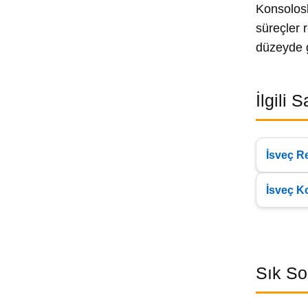
Konsolosl
süreçler 
düzeyde g
İlgili 
İsveç R
İsveç K
Sık So