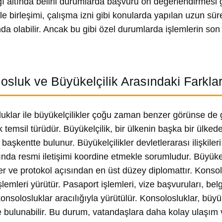
ığı altında belirli durumlarda başvuru ön değerlendirmesi 
aile birleşimi, çalışma izni gibi konularda yapılan uzun sü
a olabilir. Ancak bu gibi özel durumlarda işlemlerin son 
.
osluk ve Büyükelçilik Arasındaki Farkla
uklar ile büyükelçilikler çoğu zaman benzer görünse de gör
 temsil türüdür. Büyükelçilik, bir ülkenin başka bir ülkede
 başkentte bulunur. Büyükelçilikler devletlerarası ilişkiler
ında resmi iletişimi koordine etmekle sorumludur. Büyüke
er ve protokol açısından en üst düzey diplomattır. Konso
şlemleri yürütür. Pasaport işlemleri, vize başvuruları, bel
konsolosluklar aracılığıyla yürütülür. Konsolosluklar, büy
e bulunabilir. Bu durum, vatandaşlara daha kolay ulaşım