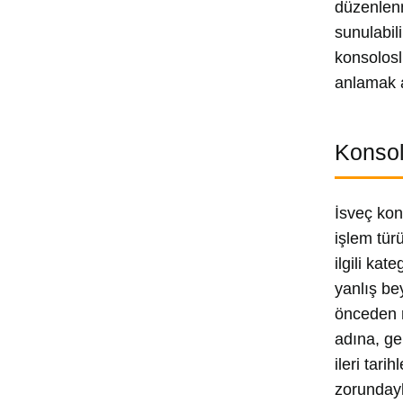
düzenlenm
sunulabil
konsolosl
anlamak a
Konsol
İsveç kon
işlem tür
ilgili ka
yanlış be
önceden 
adına, ge
ileri tar
zorundayk