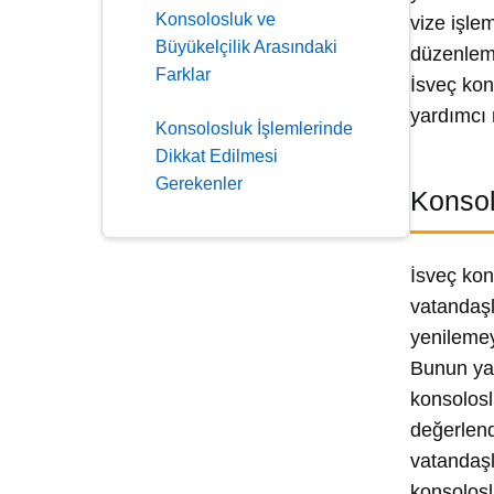
Konsolosluk ve
vize işle
Büyükelçilik Arasındaki
düzenleme
Farklar
İsveç kon
yardımcı r
Konsolosluk İşlemlerinde
Dikkat Edilmesi
Gerekenler
Konsol
İsveç kon
vatandaşl
yenilemey
Bunun yan
konsolosl
değerlend
vatandaşl
konsoloslu