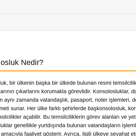
osluk Nedir?
uk, bir ülkenin başka bir ülkede bulunan resmi temsilcilik
rının çıkarlarını korumakla görevlidir. Konsolosluklar, dip
n aynı zamanda vatandaşlık, pasaport, noter işlemleri, do
eti sunar. Her ülke farklı şehirlerde başkonsolosluk, ko
msilcilikler açabilir. Bu temsilciliklerin görev alanları ve yetk
uklar genellikle yurtdışında bulunan vatandaşların işlemle
amacıyla faaliyet gösterir. Ayrıca, ilgili ülkeye seyahat 