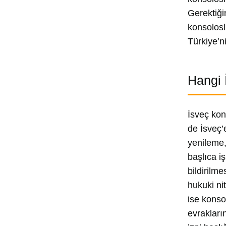
Gerektiği
konsolosl
Türkiye’n
Hangi 
İsveç kons
de İsveç’
yenileme,
başlıca i
bildirilm
hukuki ni
ise konso
evrakları