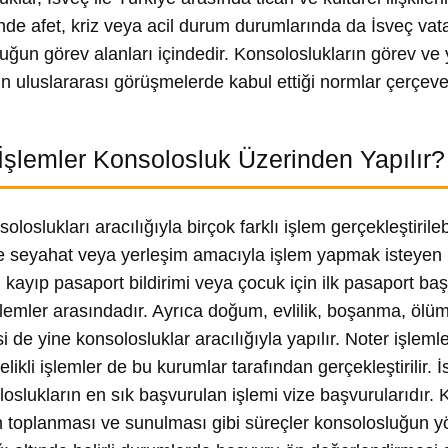
nde afet, kriz veya acil durum durumlarında da İsveç va
uğun görev alanları içindedir. Konsoloslukların görev ve 
in uluslararası görüşmelerde kabul ettiği normlar çerçeves
İşlemler Konsolosluk Üzerinden Yapılır?
oloslukları aracılığıyla birçok farklı işlem gerçekleştiril
e seyahat veya yerleşim amacıyla işlem yapmak isteyen kiş
 kayıp pasaport bildirimi veya çocuk için ilk pasaport b
şlemler arasındadır. Ayrıca doğum, evlilik, boşanma, ölüm 
esi de yine konsolosluklar aracılığıyla yapılır. Noter işle
telikli işlemler de bu kurumlar tarafından gerçekleştirilir
loslukların en sık başvurulan işlemi vize başvurularıdır. K
n toplanması ve sunulması gibi süreçler konsolosluğun 