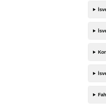
İsv
İsv
Kon
İsv
Fah