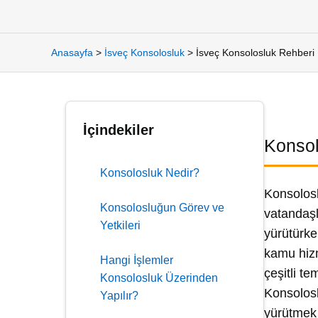
Anasayfa
>
İsveç Konsolosluk
>
İsveç Konsolosluk Rehberi
İçindekiler
Konsol
Konsolosluk Nedir?
Konsolosl
Konsolosluğun Görev ve
vatandaşla
Yetkileri
yürütürke
kamu hizm
Hangi İşlemler
çeşitli te
Konsolosluk Üzerinden
Konsolosl
Yapılır?
yürütmek 