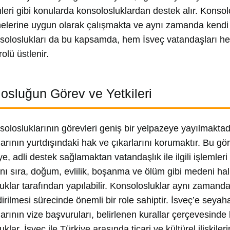
mleri gibi konularda konsolosluklardan destek alır. Konso
lerine uygun olarak çalışmakta ve aynı zamanda kendi ü
soloslukları da bu kapsamda, hem İsveç vatandaşları hem 
olü üstlenir.
osluğun Görev ve Yetkileri
solosluklarının görevleri geniş bir yelpazeye yayılmaktadı
arının yurtdışındaki hak ve çıkarlarını korumaktır. Bu g
e, adli destek sağlamaktan vatandaşlık ile ilgili işlemler
ı sıra, doğum, evlilik, boşanma ve ölüm gibi medeni hall
uklar tarafından yapılabilir. Konsolosluklar aynı zamanda
irilmesi sürecinde önemli bir role sahiptir. İsveç’e seya
arının vize başvuruları, belirlenen kurallar çerçevesinde k
klar, İsveç ile Türkiye arasında ticari ve kültürel ilişkiler