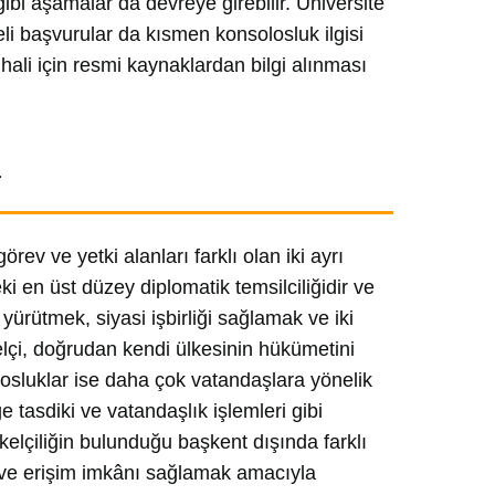
gibi aşamalar da devreye girebilir. Üniversite
reli başvurular da kısmen konsolosluk ilgisi
hali için resmi kaynaklardan bilgi alınması
r
ev ve yetki alanları farklı olan iki ayrı
ki en üst düzey diplomatik temsilciliğidir ve
i yürütmek, siyasi işbirliği sağlamak ve iki
lçi, doğrudan kendi ülkesinin hükümetini
losluklar ise daha çok vatandaşlara yönelik
ge tasdiki ve vatandaşlık işlemleri gibi
ükelçiliğin bulunduğu başkent dışında farklı
 ve erişim imkânı sağlamak amacıyla