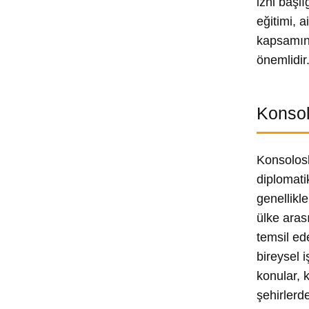
izni başl
eğitimi, 
kapsamınd
önemlidir
Konsol
Konsolosl
diplomatik
genellikle
ülke aras
temsil ed
bireysel i
konular, 
şehirlerd