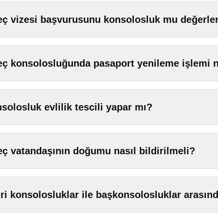
eç vizesi başvurusunu konsolosluk mu değerlen
eç konsolosluğunda pasaport yenileme işlemi na
solosluk evlilik tescili yapar mı?
eç vatandaşının doğumu nasıl bildirilmeli?
ri konsolosluklar ile başkonsolosluklar arasınd