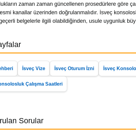
ukların zaman zaman güncellenen prosedürlere göre çalı
resmi kanallar üzerinden doğrulanmalıdır. İsveç konsolosl
eçerli belgelerle ilgili olabildiğinden, usule uygunluk bü
Sayfalar
ehberi
İsveç Vize
İsveç Oturum İzni
İsveç Konsolo
onsolosluk Çalışma Saatleri
rulan Sorular