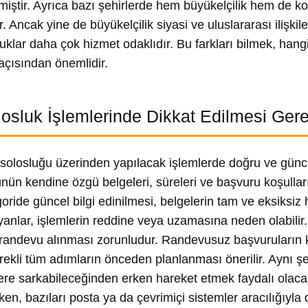
iştir. Ayrıca bazı şehirlerde hem büyükelçilik hem de ko
ir. Ancak yine de büyükelçilik siyasi ve uluslararası ilişk
uklar daha çok hizmet odaklıdır. Bu farkları bilmek, hang
çısından önemlidir.
osluk İşlemlerinde Dikkat Edilmesi Ger
solosluğu üzerinden yapılacak işlemlerde doğru ve günce
ünün kendine özgü belgeleri, süreleri ve başvuru koşull
tegoride güncel bilgi edinilmesi, belgelerin tam ve eksiksi
yanlar, işlemlerin reddine veya uzamasına neden olabilir. 
randevu alınması zorunludur. Randevusuz başvuruların 
rekli tüm adımların önceden planlanması önerilir. Aynı ş
ihlere sarkabileceğinden erken hareket etmek faydalı olac
en, bazıları posta ya da çevrimiçi sistemler aracılığıyla d