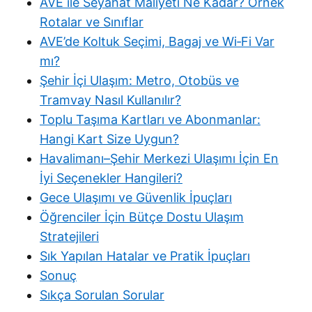
AVE ile Seyahat Maliyeti Ne Kadar? Örnek
Rotalar ve Sınıflar
AVE’de Koltuk Seçimi, Bagaj ve Wi‑Fi Var
mı?
Şehir İçi Ulaşım: Metro, Otobüs ve
Tramvay Nasıl Kullanılır?
Toplu Taşıma Kartları ve Abonmanlar:
Hangi Kart Size Uygun?
Havalimanı–Şehir Merkezi Ulaşımı İçin En
İyi Seçenekler Hangileri?
Gece Ulaşımı ve Güvenlik İpuçları
Öğrenciler İçin Bütçe Dostu Ulaşım
Stratejileri
Sık Yapılan Hatalar ve Pratik İpuçları
Sonuç
Sıkça Sorulan Sorular