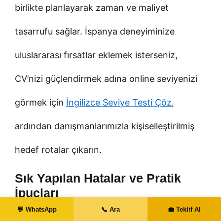
birlikte planlayarak zaman ve maliyet
tasarrufu sağlar. İspanya deneyiminize
uluslararası fırsatlar eklemek isterseniz,
CV’nizi güçlendirmek adına online seviyenizi
görmek için
İngilizce Seviye Testi Çöz
,
ardından danışmanlarımızla kişiselleştirilmiş
hedef rotalar çıkarın.
Sık Yapılan Hatalar ve Pratik
İpuçları
💬 WhatsApp
📞 Ara
💼 Teklif Al
Kaçınmanız Gerekenler