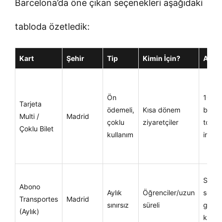
Barcelona’da öne çıkan seçenekleri aşağıdaki
tabloda özetledik:
Kart
Şehir
Tip
Kimin İçin?
Avant
Ön
10’lu
Tarjeta
ödemeli,
Kısa dönem
biletle
Multi /
Madrid
çoklu
ziyaretçiler
toplu
Çoklu Bilet
kullanım
indiri
Sınırs
Abono
Aylık
Öğrenciler/uzun
seyah
Transportes
Madrid
sınırsız
süreli
geniş
(Aylık)
kaps