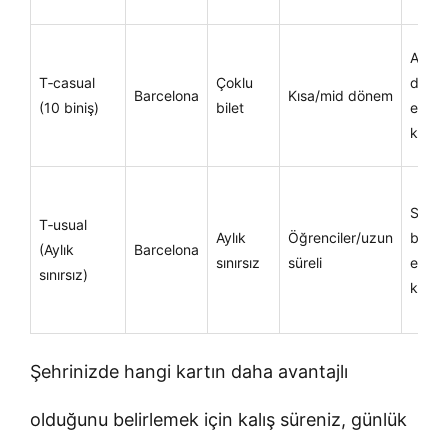
Akta
T‑casual
Çoklu
dahil
Barcelona
Kısa/mid dönem
(10 biniş)
bilet
ekon
kulla
Sınırs
T‑usual
Aylık
Öğrenciler/uzun
biniş,
(Aylık
Barcelona
sınırsız
süreli
esne
sınırsız)
kulla
Şehrinizde hangi kartın daha avantajlı
olduğunu belirlemek için kalış süreniz, günlük