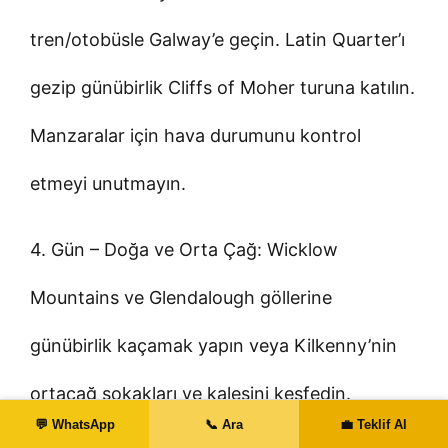
tren/otobüsle Galway’e geçin. Latin Quarter’ı
gezip günübirlik Cliffs of Moher turuna katılın.
Manzaralar için hava durumunu kontrol
etmeyi unutmayın.
4. Gün – Doğa ve Orta Çağ: Wicklow
Mountains ve Glendalough göllerine
günübirlik kaçamak yapın veya Kilkenny’nin
ortaçağ sokakları ve kalesini keşfedin.
💬 WhatsApp
📞 Ara
💼 Teklif Al