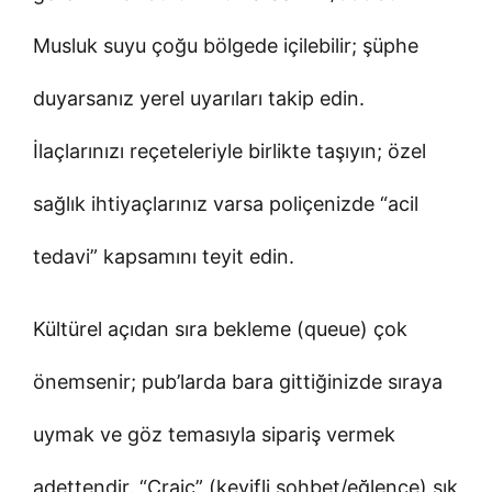
Musluk suyu çoğu bölgede içilebilir; şüphe
duyarsanız yerel uyarıları takip edin.
İlaçlarınızı reçeteleriyle birlikte taşıyın; özel
sağlık ihtiyaçlarınız varsa poliçenizde “acil
tedavi” kapsamını teyit edin.
Kültürel açıdan sıra bekleme (queue) çok
önemsenir; pub’larda bara gittiğinizde sıraya
uymak ve göz temasıyla sipariş vermek
adettendir. “Craic” (keyifli sohbet/eğlence) sık