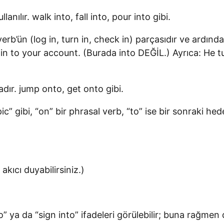
anılır. walk into, fall into, pour into gibi.
al verb’ün (log in, turn in, check in) parçasıdır ve ardınd
in to your account. (Burada into DEĞİL.) Ayrıca: He tu
dır. jump onto, get onto gibi.
c” gibi, “on” bir phrasal verb, “to” ise bir sonraki hedef
akıcı duyabilirsiniz.)
o” ya da “sign into” ifadeleri görülebilir; buna rağmen 