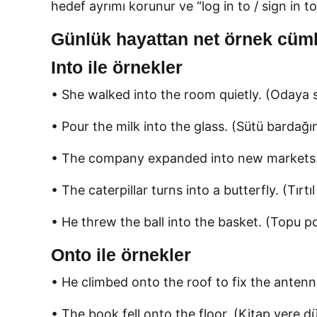
hedef ayrımı korunur ve “log in to / sign in to”
Günlük hayattan net örnek cüml
Into ile örnekler
• She walked into the room quietly. (Odaya s
• Pour the milk into the glass. (Sütü bardağın
• The company expanded into new markets. (Ş
• The caterpillar turns into a butterfly. (Tırt
• He threw the ball into the basket. (Topu pot
Onto ile örnekler
• He climbed onto the roof to fix the antenn
• The book fell onto the floor. (Kitap yere dü