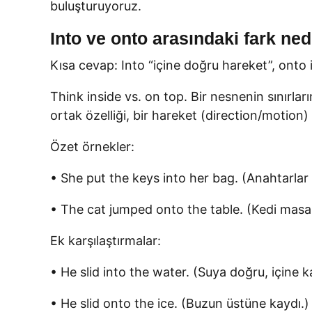
buluşturuyoruz.
Into ve onto arasındaki fark ned
Kısa cevap: Into “içine doğru hareket”, onto
Think inside vs. on top. Bir nesnenin sınırları
ortak özelliği, bir hareket (direction/motion)
Özet örnekler:
• She put the keys into her bag. (Anahtarlar 
• The cat jumped onto the table. (Kedi mas
Ek karşılaştırmalar:
• He slid into the water. (Suya doğru, içine k
• He slid onto the ice. (Buzun üstüne kaydı.)