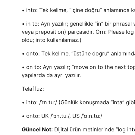
• into: Tek kelime, “içine doğru” anlamında kull
• in to: Ayrı yazılır; genellikle “in” bir phras
veya preposition) parçasıdır. Örn: Please log 
oldu; into kullanılamaz.)
• onto: Tek kelime, “üstüne doğru” anlamında
• on to: Ayrı yazılır; “move on to the next topi
yapılarda da ayrı yazılır.
Telaffuz:
• into: /ˈɪn.tuː/ (Günlük konuşmada “inta” gibi 
• onto: UK /ˈɒn.tuː/, US /ˈɑːn.tuː/
Güncel Not:
Dijital ürün metinlerinde “log int