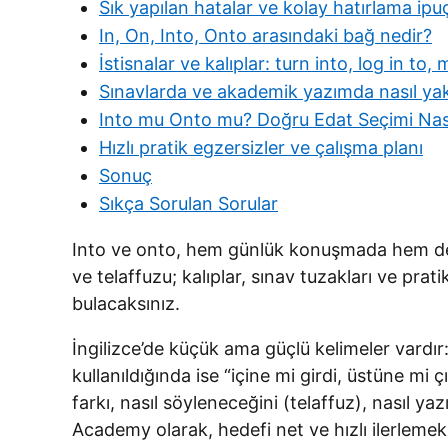
Sık yapılan hatalar ve kolay hatırlama ipuç
In, On, Into, Onto arasındaki bağ nedir?
İstisnalar ve kalıplar: turn into, log in to
Sınavlarda ve akademik yazımda nasıl yak
Into mu Onto mu? Doğru Edat Seçimi Nasıl
Hızlı pratik egzersizler ve çalışma planı
Sonuç
Sıkça Sorulan Sorular
Into ve onto, hem günlük konuşmada hem de a
ve telaffuzu; kalıplar, sınav tuzakları ve pra
bulacaksınız.
İngilizce’de küçük ama güçlü kelimeler vardır:
kullanıldığında ise “içine mi girdi, üstüne mi 
farkı, nasıl söyleneceğini (telaffuz), nasıl ya
Academy olarak, hedefi net ve hızlı ilerleme