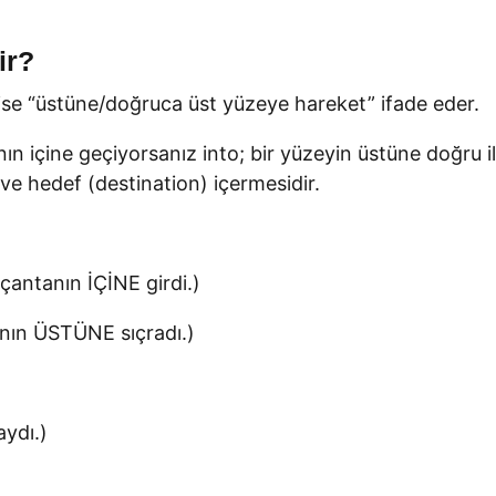
ir?
 ise “üstüne/doğruca üst yüzeye hareket” ifade eder.
nın içine geçiyorsanız into; bir yüzeyin üstüne doğru il
 ve hedef (destination) içermesidir.
çantanın İÇİNE girdi.)
anın ÜSTÜNE sıçradı.)
aydı.)