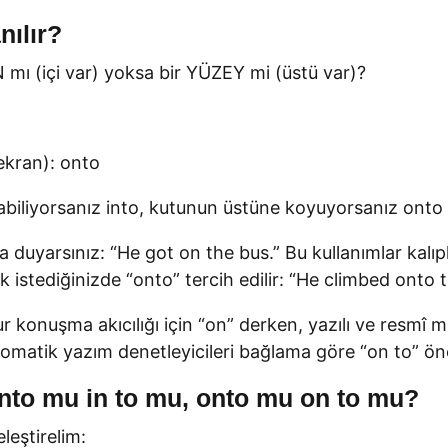
nılır?
 mı (içi var) yoksa bir YÜZEY mi (üstü var)?
ekran): onto
atabiliyorsanız into, kutunun üstüne koyuyorsanız onto
 duyarsınız: “He got on the bus.” Bu kullanımlar kalıpl
istediğinizde “onto” tercih edilir: “He climbed onto t
konuşma akıcılığı için “on” derken, yazılı ve resmî m
Otomatik yazım denetleyicileri bağlama göre “on to” öne
 into mu in to mu, onto mu on to mu?
leştirelim: