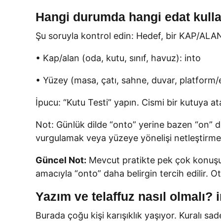
Hangi durumda hangi edat kulla
Şu soruyla kontrol edin: Hedef, bir KAP/ALAN
• Kap/alan (oda, kutu, sınıf, havuz): into
• Yüzey (masa, çatı, sahne, duvar, platform/
İpucu: “Kutu Testi” yapın. Cismi bir kutuya 
Not: Günlük dilde “onto” yerine bazen “on” da
vurgulamak veya yüzeye yönelişi netleştirmek 
Güncel Not:
Mevcut pratikte pek çok konuşur 
amacıyla “onto” daha belirgin tercih edilir. 
Yazım ve telaffuz nasıl olmalı?
Burada çoğu kişi karışıklık yaşıyor. Kuralı sade