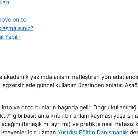
ları
, move on to
laşmalısınız?
 Yapılır
kademik yazımda anlamı netleştiren yön edatlarıdır. B
tik egzersizlerle güncel kullanım üzerinden anlatır. Aş
 into ve onto bunların başında gelir. Doğru kullanıldığ
çıktı?” gibi basit ama kritik bir anlam kayması yaşarsın
zılacağını (birleşik mi ayrı mı) ve pratikte nasıl hatas
k isteyenler için uzman
Yurtdışı Eğitim Danışmanlık
des