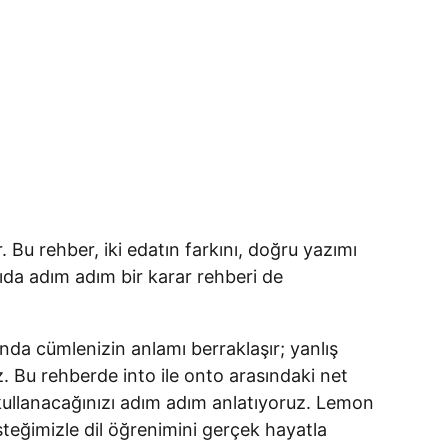
u rehber, iki edatın farkını, doğru yazımı
ağıda adım adım bir karar rehberi de
ında cümlenizin anlamı berraklaşır; yanlış
ız. Bu rehberde into ile onto arasındaki net
ız kullanacağınızı adım adım anlatıyoruz. Lemon
teğimizle dil öğrenimini gerçek hayatla