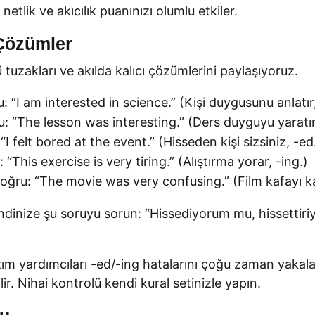
netlik ve akıcılık puanınızı olumlu etkiler.
 Çözümler
uzakları ve akılda kalıcı çözümlerini paylaşıyoruz.
u: “I am interested in science.” (Kişi duygusunu anlatır
: “The lesson was interesting.” (Ders duyguyu yaratır,
 “I felt bored at the event.” (Hisseden kişi sizsiniz, -ed
 “This exercise is very tiring.” (Alıştırma yorar, -ing.)
ğru: “The movie was very confusing.” (Film kafayı karı
dinize şu soruyu sorun: “Hissediyorum mu, hissettiriy
m yardımcıları -ed/-ing hatalarını çoğu zaman yakal
. Nihai kontrolü kendi kural setinizle yapın.