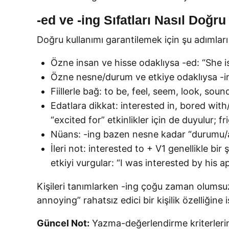
-ed ve -ing Sıfatları Nasıl Doğru
Doğru kullanımı garantilemek için şu adımları 
Özne insan ve hisse odaklıysa -ed: “She is
Özne nesne/durum ve etkiye odaklıysa -ing
Fiillerle bağ: to be, feel, seem, look, soun
Edatlara dikkat: interested in, bored with
“excited for” etkinlikler için de duyulur; f
Nüans: -ing bazen nesne kadar “durumu/akt
İleri not: interested to + V1 genellikle bi
etkiyi vurgular: “I was interested by his 
Kişileri tanımlarken -ing çoğu zaman olumsuz 
annoying” rahatsız edici bir kişilik özelliğine 
Güncel Not:
Yazma-değerlendirme kriterlerinde