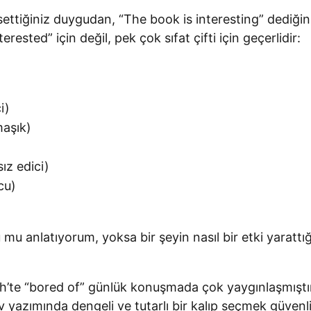
settiğiniz duygudan, “The book is interesting” dediği
rested” için değil, pek çok sıfat çifti için geçerlidir:
i)
maşık)
ız edici)
cu)
 mu anlatıyorum, yoksa bir şeyin nasıl bir etki yaratt
h’te “bored of” günlük konuşmada çok yaygınlaşmıştır; 
v yazımında dengeli ve tutarlı bir kalıp seçmek güvenli