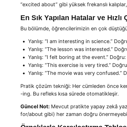
“excited about” gibi yüksek frekanslı kalıplar, 
En Sık Yapılan Hatalar ve Hızlı
Bu bölümde, öğrencilerimizin en çok düştüğü t
Yanlış: “I am interesting in science.” Doğr
Yanlış: “The lesson was interested.” Doğru
Yanlış: “I felt boring at the event.” Doğru:
Yanlış: “This exercise is very tired.” Doğru:
Yanlış: “The movie was very confused.” Do
Pratik çözüm tekniği: Her cümleden önce ken
-ing. Bu refleks kısa sürede otomatikleşir.
Güncel Not:
Mevcut pratikte yapay zekâ yazı
for/about gibi) her zaman doğru önermeyebilir