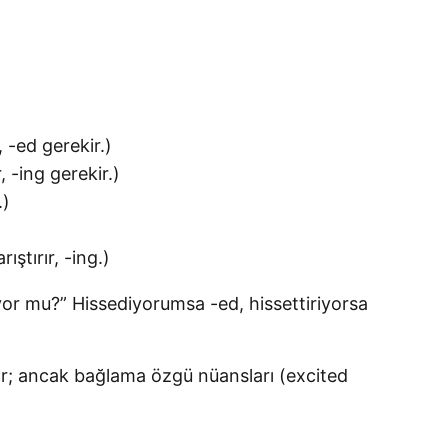
, -ed gerekir.)
 -ing gerekir.)
.)
ştırır, -ing.)
or mu?” Hissediyorumsa -ed, hissettiriyorsa
ar; ancak bağlama özgü nüansları (excited