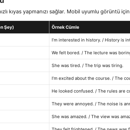
su
hızlı kıyas yapmanızı sağlar. Mobil uyumlu görüntü içi
en Şey)
Örnek Cümle
I’m interested in history. / History is i
We felt bored. / The lecture was borin
She was tired. / The trip was tiring.
I’m excited about the course. / The cou
He looked confused. / The rules are c
They were annoyed. / The noise is an
She was amazed. / The view was amaz
They felt frightened. / The news was f