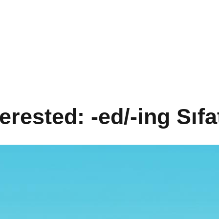
terested: -ed/-ing Sıf