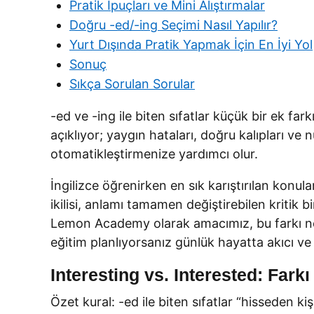
Pratik İpuçları ve Mini Alıştırmalar
Doğru -ed/-ing Seçimi Nasıl Yapılır?
Yurt Dışında Pratik Yapmak İçin En İyi Yol
Sonuç
Sıkça Sorulan Sorular
-ed ve -ing ile biten sıfatlar küçük bir ek fa
açıklıyor; yaygın hataları, doğru kalıpları ve
otomatikleştirmenize yardımcı olur.
İngilizce öğrenirken en sık karıştırılan konular
ikilisi, anlamı tamamen değiştirebilen kritik
Lemon Academy olarak amacımız, bu farkı netl
eğitim planlıyorsanız günlük hayatta akıcı ve
Interesting vs. Interested: Fark
Özet kural: -ed ile biten sıfatlar “hisseden kişi