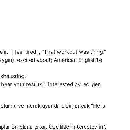
ir. “I feel tired.”, “That workout was tiring.”
yaygın), excited about; American English’te
exhausting.”
 hear your results.”; interested by, edilgen
 olumlu ve merak uyandırıcıdır; ancak “He is
lar ön plana çıkar. Özellikle “interested in”,