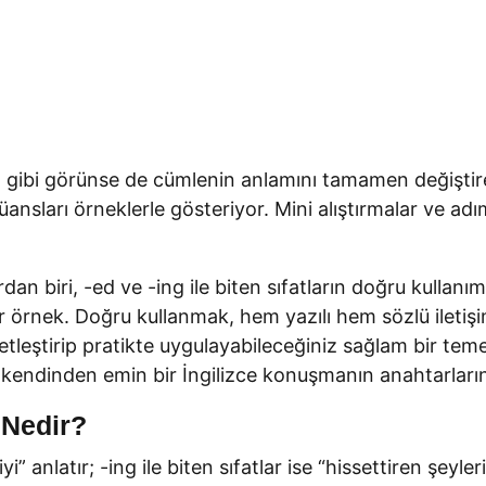
rkı gibi görünse de cümlenin anlamını tamamen değiştireb
 nüansları örneklerle gösteriyor. Mini alıştırmalar ve 
dan biri, -ed ve -ing ile biten sıfatların doğru kullanım
 bir örnek. Doğru kullanmak, hem yazılı hem sözlü ileti
eştirip pratikte uygulayabileceğiniz sağlam bir temel
 kendinden emin bir İngilizce konuşmanın anahtarların
ı Nedir?
yi” anlatır; -ing ile biten sıfatlar ise “hissettiren şeyl