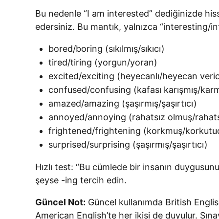
Bu nedenle “I am interested” dediğinizde his
edersiniz. Bu mantık, yalnızca “interesting/inte
bored/boring (sıkılmış/sıkıcı)
tired/tiring (yorgun/yoran)
excited/exciting (heyecanlı/heyecan veric
confused/confusing (kafası karışmış/kar
amazed/amazing (şaşırmış/şaşırtıcı)
annoyed/annoying (rahatsız olmuş/rahats
frightened/frightening (korkmuş/korkutu
surprised/surprising (şaşırmış/şaşırtıcı)
Hızlı test: “Bu cümlede bir insanın duygusunu
şeyse -ing tercih edin.
Güncel Not:
Güncel kullanımda British Englis
American English’te her ikisi de duyulur. Sına