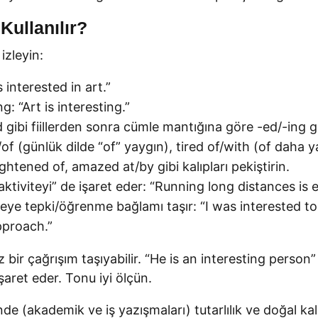
 Kullanılır?
izleyin:
 interested in art.”
: “Art is interesting.”
d gibi fiillerden sonra cümle mantığına göre -ed/-ing gel
/of (günlük dilde “of” yaygın), tired of/with (of daha 
rightened of, amazed at/by gibi kalıpları pekiştirin.
iviteyi” de işaret eder: “Running long distances is 
r şeye tepki/öğrenme bağlamı taşır: “I was interested to
approach.”
bir çağrışım taşıyabilir. “He is an interesting person”
işaret eder. Tonu iyi ölçün.
 (akademik ve iş yazışmaları) tutarlılık ve doğal kalıp