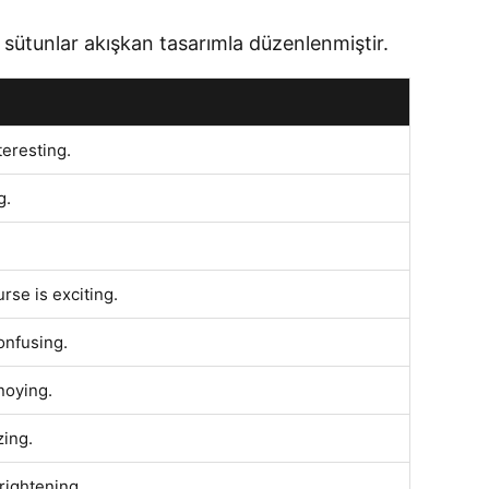
n sütunlar akışkan tasarımla düzenlenmiştir.
nteresting.
g.
rse is exciting.
onfusing.
noying.
ing.
rightening.