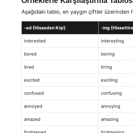
Örneklerle Karşılaştırma Tablo
Aşağıdaki tablo, en yaygın çiftler üzerinden 
-ed (Hisseden Kişi)
-ing (Hissettir
interested
interesting
bored
boring
tired
tiring
excited
exciting
confused
confusing
annoyed
annoying
amazed
amazing
frightened
frightening