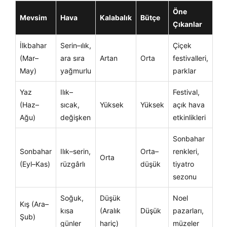
Öne
Mevsim
Hava
Kalabalık
Bütçe
Çıkanlar
İlkbahar
Serin–ılık,
Çiçek
(Mar–
ara sıra
Artan
Orta
festivalleri,
May)
yağmurlu
parklar
Yaz
Ilık–
Festival,
(Haz–
sıcak,
Yüksek
Yüksek
açık hava
Ağu)
değişken
etkinlikleri
Sonbahar
Sonbahar
Ilık–serin,
Orta–
renkleri,
Orta
(Eyl–Kas)
rüzgârlı
düşük
tiyatro
sezonu
Soğuk,
Düşük
Noel
Kış (Ara–
kısa
(Aralık
Düşük
pazarları,
Şub)
günler
hariç)
müzeler