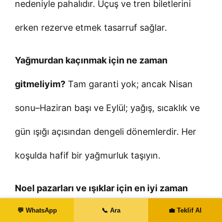
nedeniyle pahalıdır. Uçuş ve tren biletlerini
erken rezerve etmek tasarruf sağlar.
Yağmurdan kaçınmak için ne zaman
gitmeliyim?
Tam garanti yok; ancak Nisan
sonu–Haziran başı ve Eylül; yağış, sıcaklık ve
gün ışığı açısından dengeli dönemlerdir. Her
koşulda hafif bir yağmurluk taşıyın.
Noel pazarları ve ışıklar için en iyi zaman
💬 WhatsApp
📞 Ara
💼 Teklif Al
nedir?
Kasım sonundan Aralık ortasına kadar