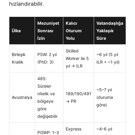
hızlandırabilir.
Mezuniyet
Kalıcı
Vatandaşlığa
Ülke
Sonrası
Oturum
Yaklaşık
İzin
Yolu
Süre
Skilled
Birleşik
PSW: 2 yıl
~6 yıl (5 yıl
Worker ile 5
Krallık
(PhD: 3)
ILR + ~1 yıl)
yıl → ILR
485:
Süreler
~5–7 yıl
nitelik ve
189/190/491
Avustralya
(duruma
bölgeye
→ PR
göre)
göre
değişebilir
Express
~4–6 yıl
PGWP: 1–3