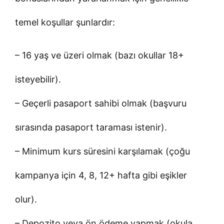
temel koşullar şunlardır:
– 16 yaş ve üzeri olmak (bazı okullar 18+
isteyebilir).
– Geçerli pasaport sahibi olmak (başvuru
sırasında pasaport taraması istenir).
– Minimum kurs süresini karşılamak (çoğu
kampanya için 4, 8, 12+ hafta gibi eşikler
olur).
– Depozito veya ön ödeme yapmak (okula