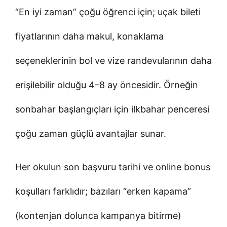
“En iyi zaman” çoğu öğrenci için; uçak bileti
fiyatlarının daha makul, konaklama
seçeneklerinin bol ve vize randevularının daha
erişilebilir olduğu 4–8 ay öncesidir. Örneğin
sonbahar başlangıçları için ilkbahar penceresi
çoğu zaman güçlü avantajlar sunar.
Her okulun son başvuru tarihi ve online bonus
koşulları farklıdır; bazıları “erken kapama”
(kontenjan dolunca kampanya bitirme)