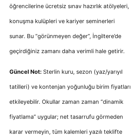
öğrencilerine ücretsiz sınav hazırlık atölyeleri,
konuşma kulüpleri ve kariyer seminerleri
sunar. Bu “görünmeyen değer”, İngiltere’de
geçirdiğiniz zamanı daha verimli hale getirir.
Güncel Not:
Sterlin kuru, sezon (yaz/yarıyıl
tatilleri) ve kontenjan yoğunluğu birim fiyatları
etkileyebilir. Okullar zaman zaman “dinamik
fiyatlama” uygular; net tasarrufu görmeden
karar vermeyin, tüm kalemleri yazılı teklifte