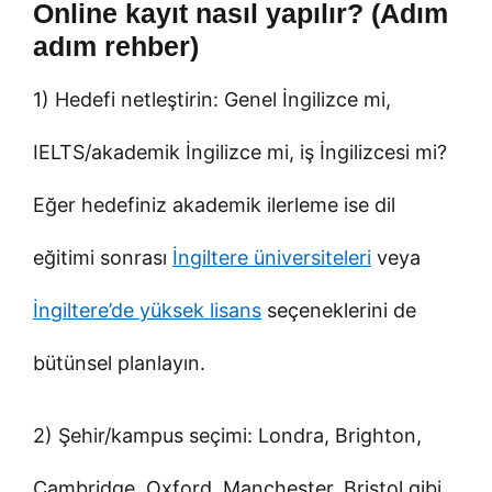
Online kayıt nasıl yapılır? (Adım
adım rehber)
1) Hedefi netleştirin: Genel İngilizce mi,
IELTS/akademik İngilizce mi, iş İngilizcesi mi?
Eğer hedefiniz akademik ilerleme ise dil
eğitimi sonrası
İngiltere üniversiteleri
veya
İngiltere’de yüksek lisans
seçeneklerini de
bütünsel planlayın.
2) Şehir/kampus seçimi: Londra, Brighton,
Cambridge, Oxford, Manchester, Bristol gibi