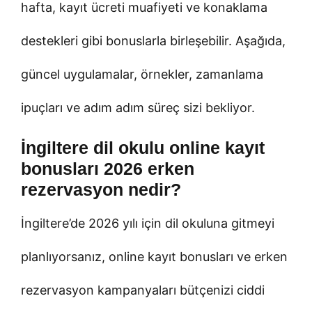
hafta, kayıt ücreti muafiyeti ve konaklama
destekleri gibi bonuslarla birleşebilir. Aşağıda,
güncel uygulamalar, örnekler, zamanlama
ipuçları ve adım adım süreç sizi bekliyor.
İngiltere dil okulu online kayıt
bonusları 2026 erken
rezervasyon nedir?
İngiltere’de 2026 yılı için dil okuluna gitmeyi
planlıyorsanız, online kayıt bonusları ve erken
rezervasyon kampanyaları bütçenizi ciddi