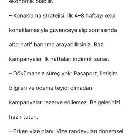
ekonomik olabilir.
– Konaklama stratejisi: İlk 4–8 haftayı okul
konaklamasıyla güvenceye alıp sonrasında
alternatif barınma arayabilirsiniz. Bazı
kampanyalar ilk haftaları indirimli sunar.
– Dökümansız süreç yok: Pasaport, iletişim
bilgileri ve ödeme teyidi olmadan
kampanyalar rezerve edilemez. Belgelerinizi
hazır tutun.
– Erken vize planı: Vize randevuları dönemsel