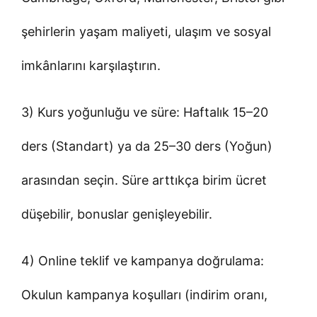
şehirlerin yaşam maliyeti, ulaşım ve sosyal
imkânlarını karşılaştırın.
3) Kurs yoğunluğu ve süre: Haftalık 15–20
ders (Standart) ya da 25–30 ders (Yoğun)
arasından seçin. Süre arttıkça birim ücret
düşebilir, bonuslar genişleyebilir.
4) Online teklif ve kampanya doğrulama:
Okulun kampanya koşulları (indirim oranı,