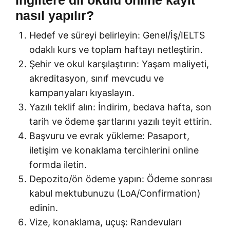
nasıl yapılır?
Hedef ve süreyi belirleyin: Genel/İş/IELTS
odaklı kurs ve toplam haftayı netleştirin.
Şehir ve okul karşılaştırın: Yaşam maliyeti,
akreditasyon, sınıf mevcudu ve
kampanyaları kıyaslayın.
Yazılı teklif alın: İndirim, bedava hafta, son
tarih ve ödeme şartlarını yazılı teyit ettirin.
Başvuru ve evrak yükleme: Pasaport,
iletişim ve konaklama tercihlerini online
formda iletin.
Depozito/ön ödeme yapın: Ödeme sonrası
kabul mektubunuzu (LoA/Confirmation)
edinin.
Vize, konaklama, uçuş: Randevuları