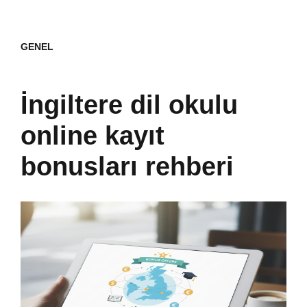
GENEL
İngiltere dil okulu
online kayıt
bonusları rehberi