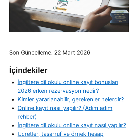
Son Güncelleme: 22 Mart 2026
İçindekiler
İngiltere dil okulu online kayıt bonusları
2026 erken rezervasyon nedir?
Kimler yararlanabilir, gerekenler nelerdir?
Online kayıt nasıl yapılır? (Adım adım
rehber)
İngiltere dil okulu online kayıt nasıl yapılır?
Ücretler, tasarruf ve örnek hesap