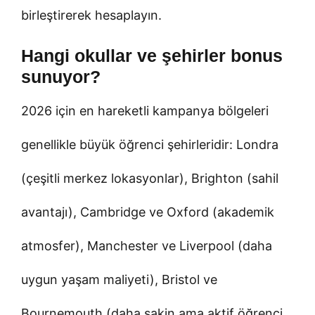
birleştirerek hesaplayın.
Hangi okullar ve şehirler bonus
sunuyor?
2026 için en hareketli kampanya bölgeleri
genellikle büyük öğrenci şehirleridir: Londra
(çeşitli merkez lokasyonlar), Brighton (sahil
avantajı), Cambridge ve Oxford (akademik
atmosfer), Manchester ve Liverpool (daha
uygun yaşam maliyeti), Bristol ve
Bournemouth (daha sakin ama aktif öğrenci