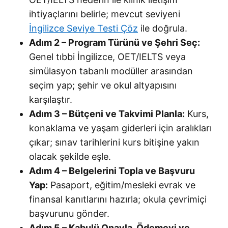
ihtiyaçlarını belirle; mevcut seviyeni
İngilizce Seviye Testi Çöz
ile doğrula.
Adım 2 – Program Türünü ve Şehri Seç:
Genel tıbbi İngilizce, OET/IELTS veya
simülasyon tabanlı modüller arasından
seçim yap; şehir ve okul altyapısını
karşılaştır.
Adım 3 – Bütçeni ve Takvimi Planla:
Kurs,
konaklama ve yaşam giderleri için aralıkları
çıkar; sınav tarihlerini kurs bitişine yakın
olacak şekilde eşle.
Adım 4 – Belgelerini Topla ve Başvuru
Yap:
Pasaport, eğitim/mesleki evrak ve
finansal kanıtlarını hazırla; okula çevrimiçi
başvurunu gönder.
Adım 5 – Kabulü Onayla, Ödemeyi ve