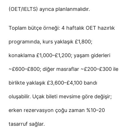
(OET/IELTS) ayrıca planlanmalıdır.
Toplam bütçe örneği: 4 haftalık OET hazırlık
programında, kurs yaklaşık £1,800;
konaklama £1,000–£1,200; yaşam giderleri
~£600–£800; diğer masraflar ~£200–£300 ile
birlikte yaklaşık £3,600–£4,100 bandı
oluşabilir. Uçak bileti mevsime göre değişir;
erken rezervasyon çoğu zaman %10–20
tasarruf sağlar.