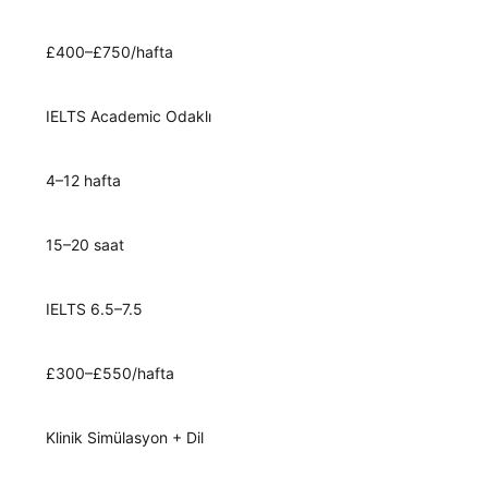
£400–£750/hafta
IELTS Academic Odaklı
4–12 hafta
15–20 saat
IELTS 6.5–7.5
£300–£550/hafta
Klinik Simülasyon + Dil