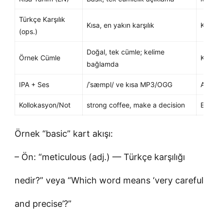
Türkçe Karşılık
Kısa, en yakın karşılık
Köprü
(ops.)
Doğal, tek cümle; kelime
Örnek Cümle
Kendi
bağlamda
IPA + Ses
/ˈsæmpl/ ve kısa MP3/OGG
Aksan 
Kollokasyon/Not
strong coffee, make a decision
En fa
Örnek “basic” kart akışı:
– Ön: “meticulous (adj.) — Türkçe karşılığı
nedir?” veya “Which word means ‘very careful
and precise’?”