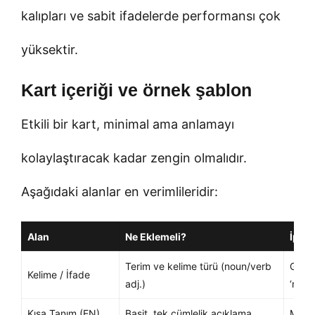
kalıpları ve sabit ifadelerde performansı çok
yüksektir.
Kart içeriği ve örnek şablon
Etkili bir kart, minimal ama anlamayı
kolaylaştıracak kadar zengin olmalıdır.
Aşağıdaki alanlar en verimlileridir:
Alan
Ne Eklemeli?
İpuc
Terim ve kelime türü (noun/verb
Gerek
Kelime / İfade
adj.)
‘reco
Kısa Tanım (EN)
Basit, tek cümlelik açıklama
Mümk