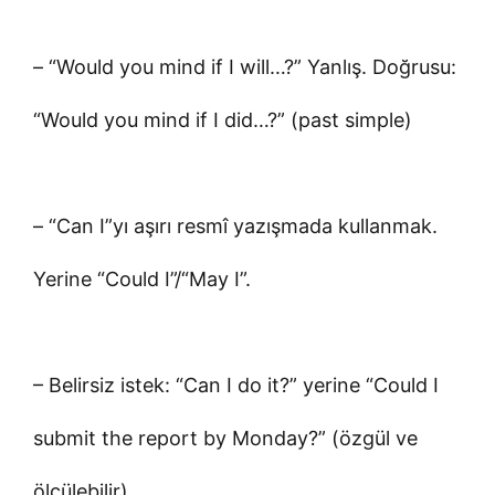
– “Would you mind if I will…?” Yanlış. Doğrusu:
“Would you mind if I did…?” (past simple)
– “Can I”yı aşırı resmî yazışmada kullanmak.
Yerine “Could I”/“May I”.
– Belirsiz istek: “Can I do it?” yerine “Could I
submit the report by Monday?” (özgül ve
ölçülebilir)