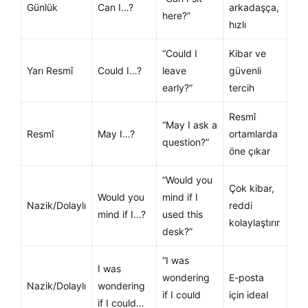
Günlük
Can I…?
arkadaşça,
here?”
hızlı
“Could I
Kibar ve
Yarı Resmî
Could I…?
leave
güvenli
early?”
tercih
Resmî
“May I ask a
Resmî
May I…?
ortamlarda
question?”
öne çıkar
“Would you
Çok kibar,
Would you
mind if I
Nazik/Dolaylı
reddi
mind if I…?
used this
kolaylaştırır
desk?”
“I was
I was
wondering
E-posta
Nazik/Dolaylı
wondering
if I could
için ideal
if I could…