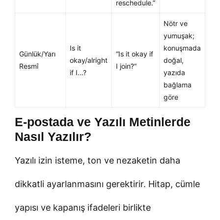
reschedule.”
Nötr ve
yumuşak;
Is it
konuşmada
Günlük/Yarı
“Is it okay if
okay/alright
doğal,
Resmî
I join?”
if I…?
yazıda
bağlama
göre
E-postada ve Yazılı Metinlerde
Nasıl Yazılır?
Yazılı izin isteme, ton ve nezaketin daha
dikkatli ayarlanmasını gerektirir. Hitap, cümle
yapısı ve kapanış ifadeleri birlikte