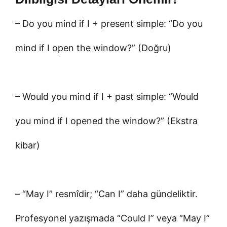
– Do you mind if I + present simple: “Do you
mind if I open the window?” (Doğru)
– Would you mind if I + past simple: “Would
you mind if I opened the window?” (Ekstra
kibar)
– “May I” resmîdir; “Can I” daha gündeliktir.
Profesyonel yazışmada “Could I” veya “May I”