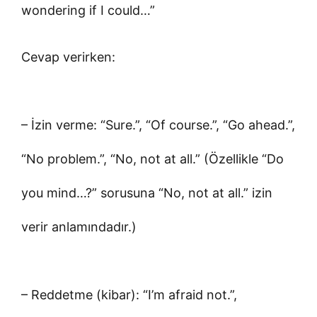
wondering if I could…”
Cevap verirken:
– İzin verme: “Sure.”, “Of course.”, “Go ahead.”,
“No problem.”, “No, not at all.” (Özellikle “Do
you mind…?” sorusuna “No, not at all.” izin
verir anlamındadır.)
– Reddetme (kibar): “I’m afraid not.”,