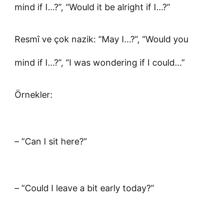
mind if I…?”, “Would it be alright if I…?”
Resmî ve çok nazik: “May I…?”, “Would you
mind if I…?”, “I was wondering if I could…”
Örnekler:
– “Can I sit here?”
– “Could I leave a bit early today?”