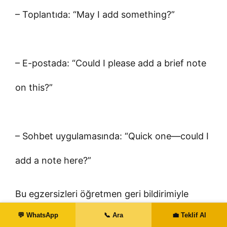
– Toplantıda: “May I add something?”
– E-postada: “Could I please add a brief note
on this?”
– Sohbet uygulamasında: “Quick one—could I
add a note here?”
Bu egzersizleri öğretmen geri bildirimiyle
💬 WhatsApp
📞 Ara
💼 Teklif Al
çalışmak, hataları hızlıca düzeltmenize yardım