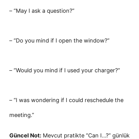
– “May I ask a question?”
– “Do you mind if I open the window?”
– “Would you mind if I used your charger?”
– “I was wondering if I could reschedule the
meeting.”
Güncel Not:
Mevcut pratikte “Can I…?” günlük