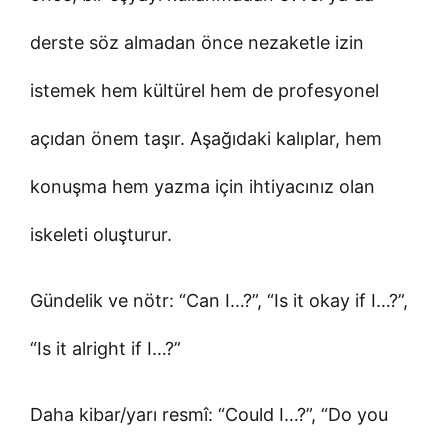
derste söz almadan önce nezaketle izin
istemek hem kültürel hem de profesyonel
açıdan önem taşır. Aşağıdaki kalıplar, hem
konuşma hem yazma için ihtiyacınız olan
iskeleti oluşturur.
Gündelik ve nötr: “Can I…?”, “Is it okay if I…?”,
“Is it alright if I…?”
Daha kibar/yarı resmî: “Could I…?”, “Do you