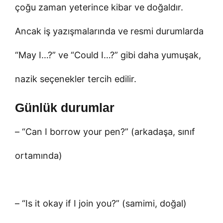
çoğu zaman yeterince kibar ve doğaldır.
Ancak iş yazışmalarında ve resmi durumlarda
“May I…?” ve “Could I…?” gibi daha yumuşak,
nazik seçenekler tercih edilir.
Günlük durumlar
– “Can I borrow your pen?” (arkadaşa, sınıf
ortamında)
– “Is it okay if I join you?” (samimi, doğal)