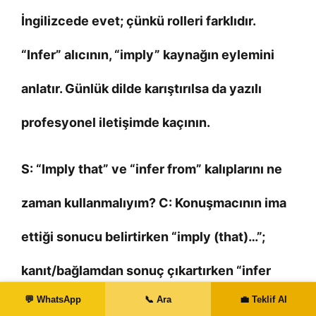
İngilizcede evet; çünkü rolleri farklıdır.
“Infer” alıcının, “imply” kaynağın eylemini
anlatır. Günlük dilde karıştırılsa da yazılı
profesyonel iletişimde kaçının.
S: “Imply that” ve “infer from” kalıplarını ne
zaman kullanmalıyım? C: Konuşmacının ima
ettiği sonucu belirtirken “imply (that)…”;
kanıt/bağlamdan sonuç çıkartırken “infer
💬 WhatsApp
📞 Ara
💼 Teklif Al
from… (that)…” kullanın. Akademik