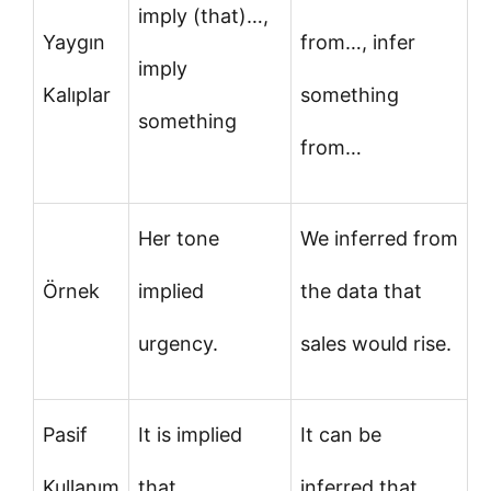
imply (that)…,
Yaygın
from…, infer
imply
Kalıplar
something
something
from…
Her tone
We inferred from
Örnek
implied
the data that
urgency.
sales would rise.
Pasif
It is implied
It can be
Kullanım
that…
inferred that…