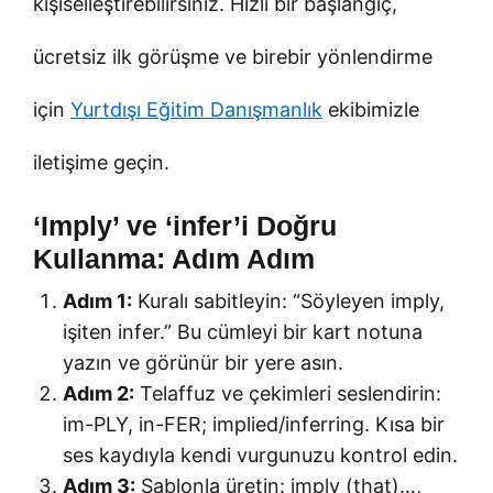
kişiselleştirebilirsiniz. Hızlı bir başlangıç,
ücretsiz ilk görüşme ve birebir yönlendirme
için
Yurtdışı Eğitim Danışmanlık
ekibimizle
iletişime geçin.
‘Imply’ ve ‘infer’i Doğru
Kullanma: Adım Adım
Adım 1:
Kuralı sabitleyin: “Söyleyen imply,
işiten infer.” Bu cümleyi bir kart notuna
yazın ve görünür bir yere asın.
Adım 2:
Telaffuz ve çekimleri seslendirin:
im-PLY, in-FER; implied/inferring. Kısa bir
ses kaydıyla kendi vurgunuzu kontrol edin.
Adım 3:
Şablonla üretin: imply (that)…,