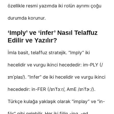
özellikle resmi yazımda iki rolün ayrımı çoğu
durumda korunur.
‘Imply’ ve ‘infer’ Nasıl Telaffuz
Edilir ve Yazılır?
İmla basit, telaffuz stratejik. “Imply” iki
hecelidir ve vurgu ikinci hecededir: im-PLY (/
ɪmˈplaɪ/). “Infer” de iki hecelidir ve vurgu ikinci
hecededir: in-FER (/ɪnˈfɜːr/, AmE /ɪnˈfɝː/).
Türkçe kulağa yaklaşık olarak “implay” ve “in-
för” gibi gelebilir. Her iki fiilin -ing, -ed