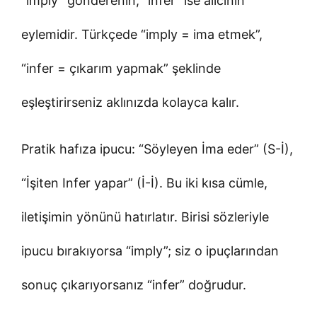
“imply” gönderenin, “infer” ise alıcının
eylemidir. Türkçede “imply = ima etmek”,
“infer = çıkarım yapmak” şeklinde
eşleştirirseniz aklınızda kolayca kalır.
Pratik hafıza ipucu: “Söyleyen İma eder” (S-İ),
“İşiten Infer yapar” (İ-İ). Bu iki kısa cümle,
iletişimin yönünü hatırlatır. Birisi sözleriyle
ipucu bırakıyorsa “imply”; siz o ipuçlarından
sonuç çıkarıyorsanız “infer” doğrudur.