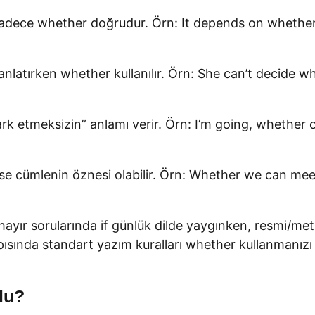
: Sadece whether doğrudur. Örn: It depends on whethe
em anlatırken whether kullanılır. Örn: She can’t deci
ark etmeksizin” anlamı verir. Örn: I’m going, whethe
e cümlenin öznesi olabilir. Örn: Whether we can meet 
hayır sorularında if günlük dilde yaygınken, resmi/met
pısında standart yazım kuralları whether kullanmanızı 
lu?