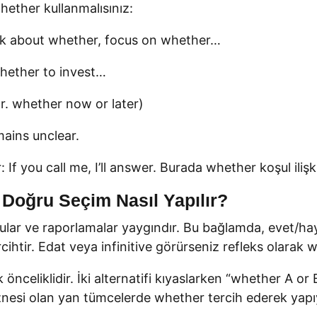
hether kullanmalısınız:
lk about whether, focus on whether…
whether to invest…
ör. whether now or later)
mains unclear.
: If you call me, I’ll answer. Burada whether koşul iliş
Doğru Seçim Nasıl Yapılır?
lar ve raporlamalar yaygındır. Bu bağlamda, evet/hayır 
cihtir. Edat veya infinitive görürseniz refleks olarak 
önceliklidir. İki alternatifi kıyaslarken “whether A o
nesi olan yan tümcelerde whether tercih ederek yapıyı