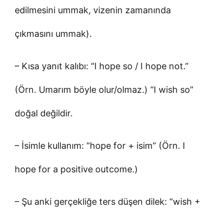
edilmesini ummak, vizenin zamanında
çıkmasını ummak).
– Kısa yanıt kalıbı: “I hope so / I hope not.”
(Örn. Umarım böyle olur/olmaz.) “I wish so”
doğal değildir.
– İsimle kullanım: “hope for + isim” (Örn. I
hope for a positive outcome.)
– Şu anki gerçekliğe ters düşen dilek: “wish +