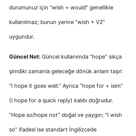
durumunuz için “wish + would” genellikle
kullanılmaz; bunun yerine “wish + V2”
uygundur.
Güncel Not:
Güncel kullanımda “hope” sıkça
şimdiki zamanla geleceğe dönük anlam taşır:
“I hope it goes well.” Ayrıca “hope for + isim”
(I hope for a quick reply) kalıbı doğrudur.
“Hope so/hope not” doğal ve yaygın; “I wish
so” ifadesi ise standart İngilizcede