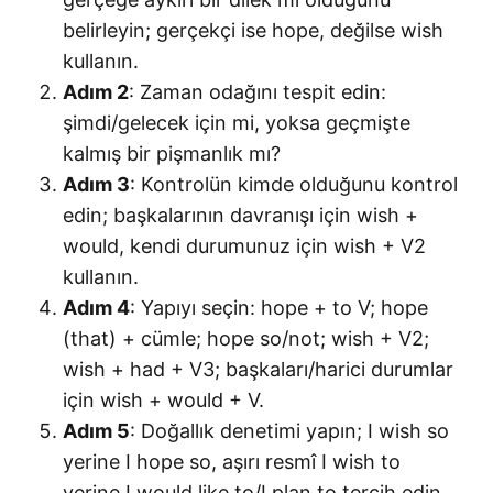
belirleyin; gerçekçi ise hope, değilse wish
kullanın.
Adım 2
: Zaman odağını tespit edin:
şimdi/gelecek için mi, yoksa geçmişte
kalmış bir pişmanlık mı?
Adım 3
: Kontrolün kimde olduğunu kontrol
edin; başkalarının davranışı için wish +
would, kendi durumunuz için wish + V2
kullanın.
Adım 4
: Yapıyı seçin: hope + to V; hope
(that) + cümle; hope so/not; wish + V2;
wish + had + V3; başkaları/harici durumlar
için wish + would + V.
Adım 5
: Doğallık denetimi yapın; I wish so
yerine I hope so, aşırı resmî I wish to
yerine I would like to/I plan to tercih edin.