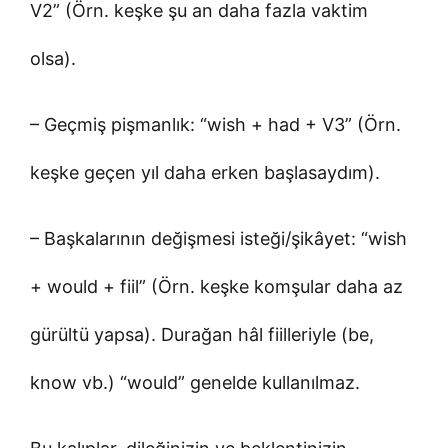
V2” (Örn. keşke şu an daha fazla vaktim
olsa).
– Geçmiş pişmanlık: “wish + had + V3” (Örn.
keşke geçen yıl daha erken başlasaydım).
– Başkalarının değişmesi isteği/şikâyet: “wish
+ would + fiil” (Örn. keşke komşular daha az
gürültü yapsa). Durağan hâl fiilleriyle (be,
know vb.) “would” genelde kullanılmaz.