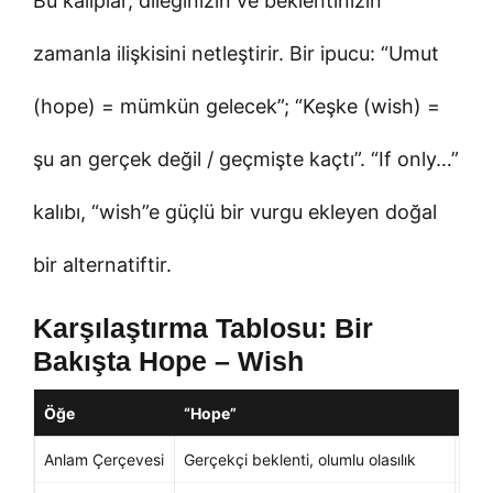
Bu kalıplar, dileğinizin ve beklentinizin
zamanla ilişkisini netleştirir. Bir ipucu: “Umut
(hope) = mümkün gelecek”; “Keşke (wish) =
şu an gerçek değil / geçmişte kaçtı”. “If only…”
kalıbı, “wish”e güçlü bir vurgu ekleyen doğal
bir alternatiftir.
Karşılaştırma Tablosu: Bir
Bakışta Hope – Wish
Öğe
“Hope”
“Wi
Anlam Çerçevesi
Gerçekçi beklenti, olumlu olasılık
Gerç