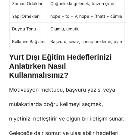
Zaman Odakları
Çoğunlukla gelecek; bazen şimdi
Şim
Yapı Örnekleri
hope + to + V; hope + (that) + cümle
wis
Duygu Tonu
Olumlu, umutlu
Keş
Kullanım Bağlamı
Başvuru, sınav, sonuç bekleme, plan
Şimd
Yurt Dışı Eğitim Hedeflerinizi
Anlatırken Nasıl
Kullanmalısınız?
Motivasyon mektubu, başvuru yazısı veya
mülakatlarda doğru kelimeyi seçmek,
niyetinizi netleştirir ve olgun bir iletişim sunar.
Geleceğe dair somut ve ulaşılabilir hedefleri