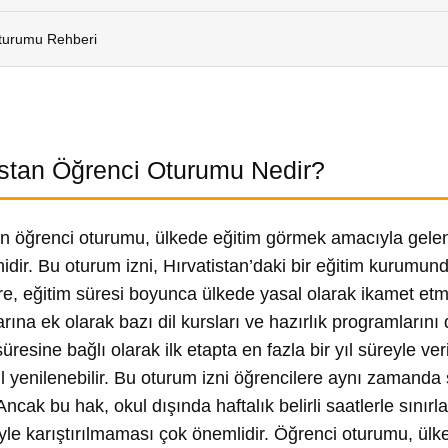
Oturumu Rehberi
istan Öğrenci Oturumu Nedir?
an öğrenci oturumu, ülkede eğitim görmek amacıyla gelen 
nidir. Bu oturum izni, Hırvatistan’daki bir eğitim kurumun
re, eğitim süresi boyunca ülkede yasal olarak ikamet etme
rına ek olarak bazı dil kursları ve hazırlık programlarını
resine bağlı olarak ilk etapta en fazla bir yıl süreyle ve
yıl yenilenebilir. Bu oturum izni öğrencilere aynı zamanda 
 Ancak bu hak, okul dışında haftalık belirli saatlerle sınırlan
eyle karıştırılmaması çok önemlidir. Öğrenci oturumu, ülk