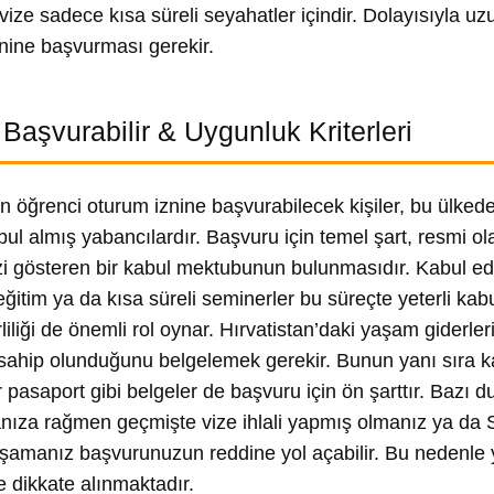
 vize sadece kısa süreli seyahatler içindir. Dolayısıyla u
nine başvurması gerekir.
 Başvurabilir & Uygunluk Kriterleri
an öğrenci oturum iznine başvurabilecek kişiler, bu ülke
bul almış yabancılardır. Başvuru için temel şart, resmi 
izi gösteren bir kabul mektubunun bulunmasıdır. Kabul e
ğitim ya da kısa süreli seminerler bu süreçte yeterli kab
rliliği de önemli rol oynar. Hırvatistan’daki yaşam giderle
ahip olunduğunu belgelemek gerekir. Bunun yanı sıra kalı
ir pasaport gibi belgeler de başvuru için ön şarttır. Bazı
nıza rağmen geçmişte vize ihlali yapmış olmanız ya da S
amanız başvurunuzun reddine yol açabilir. Bu nedenle y
 dikkate alınmaktadır.