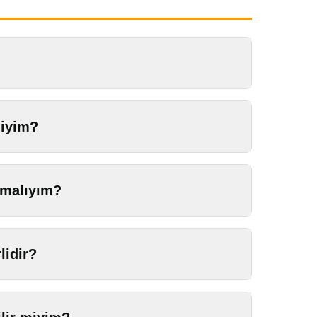
miyim?
pmalıyım?
lidir?