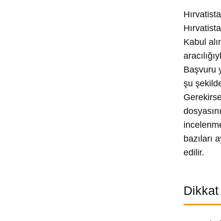
Hırvatist
Hırvatist
Kabul alı
aracılığıy
Başvuru y
şu şekild
Gerekirse
dosyasını
incelenme
bazıları 
edilir.
Dikkat