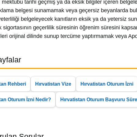
 mektubu tarihi geçmiş ya da eksik bilgiler içeren belgel
lama belgesi sunamamak veya geçersiz beyanlarda b
yeterliliği belgeleyecek kanıtların eksik ya da yetersiz su
k sigortasının geçerlilik süresinin öğrenim süresini kap
leri orijinal dilinde sunup tercüme yaptırmamak veya Apos
Sayfalar
stan Rehberi
Hırvatistan Vize
Hırvatistan Oturum İzni
tan Oturum İzni Nedir?
Hırvatistan Oturum Başvuru Süre
rulan Sorular