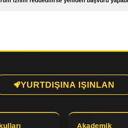
rum iznim reddedilirse yeniden başvuru yapabi
YURTDIŞINA IŞINLAN
kulları
Akademik