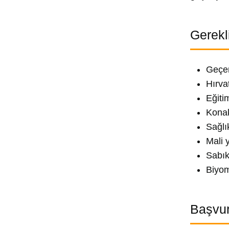
Gerekl
Geçer
Hırva
Eğiti
Konak
Sağlı
Mali 
Sabık
Biyom
Başvur