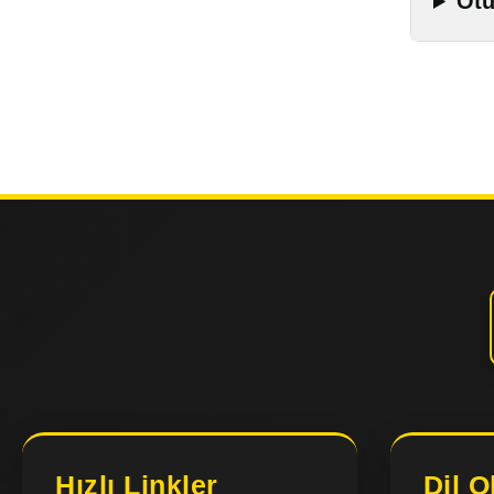
Otu
Hızlı Linkler
Dil O