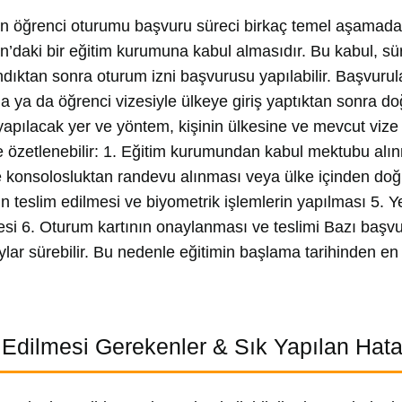
an öğrenci oturumu başvuru süreci birkaç temel aşamadan
an’daki bir eğitim kurumuna kabul almasıdır. Bu kabul, sür
ndıktan sonra oturum izni başvurusu yapılabilir. Başvurul
la ya da öğrenci vizesiyle ülkeye giriş yaptıktan sonra do
apılacak yer ve yöntem, kişinin ülkesine ve mevcut vize 
e özetlenebilir: 1. Eğitim kurumundan kabul mektubu alın
 konsolosluktan randevu alınması veya ülke içinden doğ
n teslim edilmesi ve biyometrik işlemlerin yapılması 5. Yet
si 6. Oturum kartının onaylanması ve teslimi Bazı başvur
aylar sürebilir. Bu nedenle eğitimin başlama tarihinden 
 Edilmesi Gerekenler & Sık Yapılan Hata