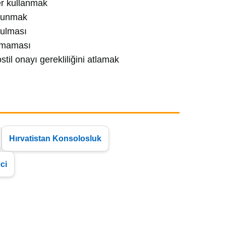
er kullanmak
ulunmak
nulması
samaması
til onayı gerekliliğini atlamak
Hırvatistan Konsolosluk
ci