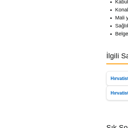
Kabul
Konak
Mali 
Sağlı
Belge
İlgili 
Hırvati
Hırvatis
Sık So