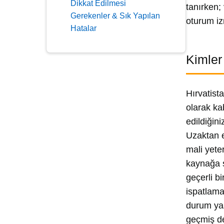
Dikkat Edilmesi
tanırken;
Gerekenler & Sık Yapılan
oturum iz
Hatalar
Kimler
Hırvatist
olarak ka
edildiğin
Uzaktan e
mali yete
kaynağa s
geçerli b
ispatlama
durum yaş
geçmiş de