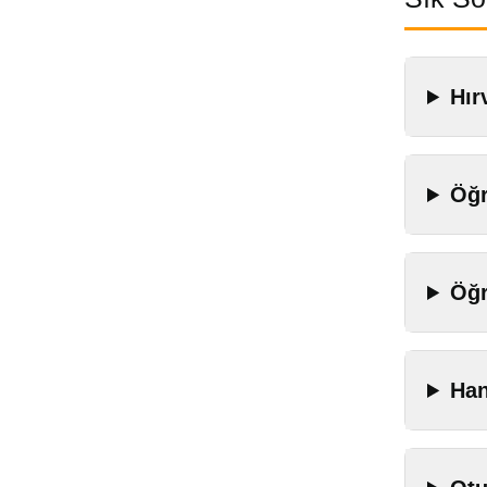
Hır
Öğr
Öğr
Han