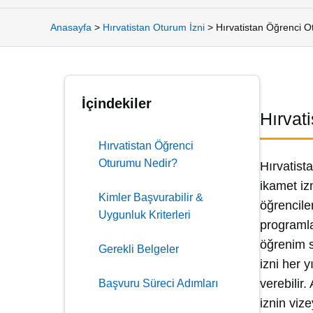
Anasayfa
>
Hırvatistan Oturum İzni
>
Hırvatistan Öğrenci 
İçindekiler
Hırvat
Hırvatistan Öğrenci
Oturumu Nedir?
Hırvatist
ikamet iz
Kimler Başvurabilir &
öğrencile
Uygunluk Kriterleri
programla
öğrenim sü
Gerekli Belgeler
izni her 
verebilir.
Başvuru Süreci Adımları
iznin viz