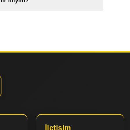
lir miyim?
İletişim