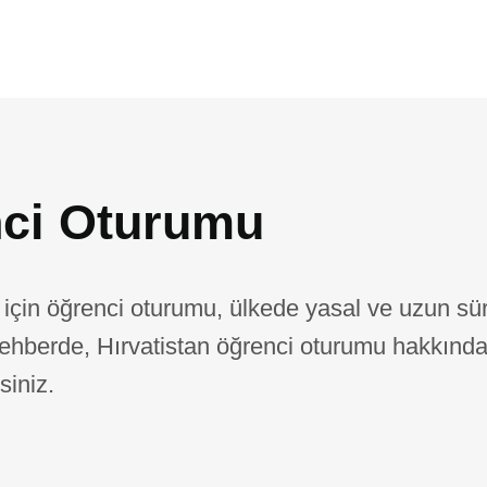
nci Oturumu
 için öğrenci oturumu, ülkede yasal ve uzun sür
u rehberde, Hırvatistan öğrenci oturumu hakkınd
siniz.