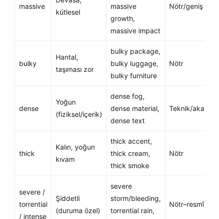
massive
massive
Nötr/geniş
kütlesel
growth,
massive impact
bulky package,
Hantal,
bulky
bulky luggage,
Nötr
taşıması zor
bulky furniture
dense fog,
Yoğun
dense
dense material,
Teknik/akadem
(fiziksel/içerik)
dense text
thick accent,
Kalın, yoğun
thick
thick cream,
Nötr
kıvam
thick smoke
severe
severe /
Şiddetli
storm/bleeding,
torrential
Nötr–resmî
(duruma özel)
torrential rain,
/ intense