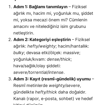
Adım 1: Bağlamı tanımlayın
– Fiziksel
ağırlık mı, hacim mi, yoğunluk mu, şiddet
mi, yoksa mecazi önem mi? Cümlenin
amacını ve nitelediğiniz isim grubunu
netleştirin.
Adım 2: Kategoriyi eşleştirin
– Fiziksel
ağırlık:
hefty/weighty
; hacim/hantallık:
bulky
; devasa etki/ölçek:
massive
;
yoğunluk/kıvam:
dense/thick
;
hava/sağlık/olay şiddeti:
severe/torrential/intense
.
Adım 3: Kayıt (resmî–gündelik) uyumu
–
Resmî metinlerde
weighty/severe
,
gündelikte
hefty/thick
daha doğaldır.
Kanalı (rapor, e-posta, sohbet) ve hedef