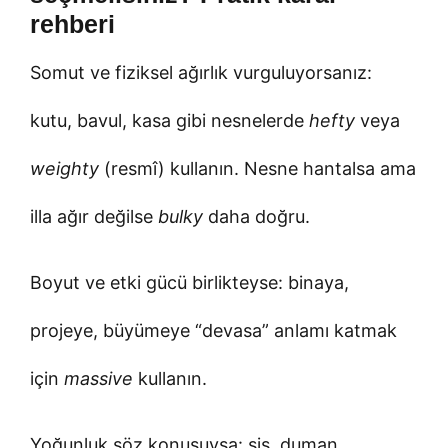
rehberi
Somut ve fiziksel ağırlık vurguluyorsanız:
kutu, bavul, kasa gibi nesnelerde
hefty
veya
weighty
(resmî) kullanın. Nesne hantalsa ama
illa ağır değilse
bulky
daha doğru.
Boyut ve etki gücü birlikteyse: binaya,
projeye, büyümeye “devasa” anlamı katmak
için
massive
kullanın.
Yoğunluk söz konusuysa: sis, duman,