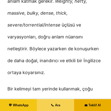
anlam katmak gerekir.
Weighty, hefty,
massive, bulky, dense, thick,
severe/torrential/intense
üçlüsü ve
varyasyonları, doğru anlam nüansını
netleştirir. Böylece yazarken de konuşurken
de daha doğal, inandırıcı ve etkili bir İngilizce
ortaya koyarsınız.
Bir kelimeyi tam yerinde kullanmak, çoğu
zaman cümleye fazladan açıklama
💬 WhatsApp
📞 Ara
💼 Teklif Al