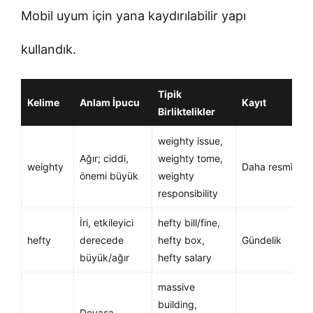
Mobil uyum için yana kaydırılabilir yapı
kullandık.
Tipik
Kelime
Anlam İpucu
Kayıt
Birliktelikler
weighty issue,
Ağır; ciddi,
weighty tome,
weighty
Daha resmî
önemi büyük
weighty
responsibility
İri, etkileyici
hefty bill/fine,
hefty
derecede
hefty box,
Gündelik
büyük/ağır
hefty salary
massive
building,
Devasa,