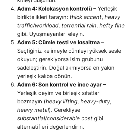
kitleyi düşünün.
Adım 4: Kolokasyon kontrolü
– Yerleşik
birliktelikleri tarayın:
thick accent
,
heavy
traffic/workload
,
torrential rain
,
hefty fine
gibi. Uyuşmayanları eleyin.
Adım 5: Cümle testi ve kısaltma
–
Seçtiğiniz kelimeyle cümleyi yüksek sesle
okuyun; gerekiyorsa isim grubunu
sadeleştirin. Doğal akmıyorsa en yakın
yerleşik kalıba dönün.
Adım 6: Son kontrol ve ince ayar
–
Yerleşik deyim ve birleşik sıfatları
bozmayın (
heavy lifting
,
heavy-duty
,
heavy metal
). Gerekliyse
substantial/considerable cost
gibi
alternatifleri değerlendirin.