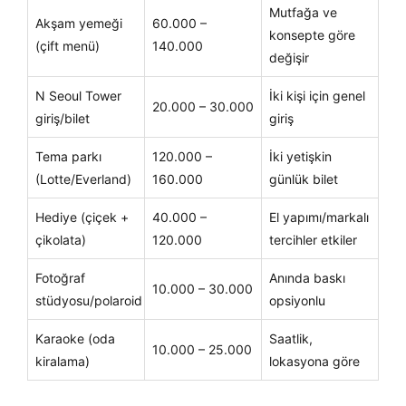
Mutfağa ve
Akşam yemeği
60.000 –
konsepte göre
(çift menü)
140.000
değişir
N Seoul Tower
İki kişi için genel
20.000 – 30.000
giriş/bilet
giriş
Tema parkı
120.000 –
İki yetişkin
(Lotte/Everland)
160.000
günlük bilet
Hediye (çiçek +
40.000 –
El yapımı/markalı
çikolata)
120.000
tercihler etkiler
Fotoğraf
Anında baskı
10.000 – 30.000
stüdyosu/polaroid
opsiyonlu
Karaoke (oda
Saatlik,
10.000 – 25.000
kiralama)
lokasyona göre