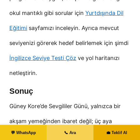
okul mantıklı gibi sorular için
Yurtdışında Dil
Eğitimi
sayfamızı inceleyin. Ayrıca mevcut
seviyenizi görerek hedef belirlemek için şimdi
İngilizce Seviye Testi Çöz
ve yol haritanızı
netleştirin.
Sonuç
Güney Kore’de Sevgililer Günü, yalnızca bir
akşam yemeğinden ibaret değil; üç aya
💬 WhatsApp
📞 Ara
💼 Teklif Al
yayılan bir romantizm kültürü ve şehir