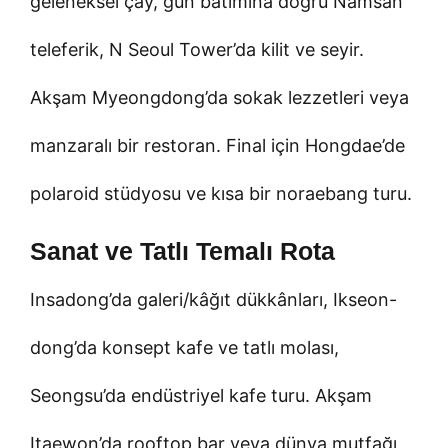
geleneksel çay, gün batımına doğru Namsan
teleferik, N Seoul Tower’da kilit ve seyir.
Akşam Myeongdong’da sokak lezzetleri veya
manzaralı bir restoran. Final için Hongdae’de
polaroid stüdyosu ve kısa bir noraebang turu.
Sanat ve Tatlı Temalı Rota
Insadong’da galeri/kâğıt dükkânları, Ikseon-
dong’da konsept kafe ve tatlı molası,
Seongsu’da endüstriyel kafe turu. Akşam
Itaewon’da rooftop bar veya dünya mutfağı