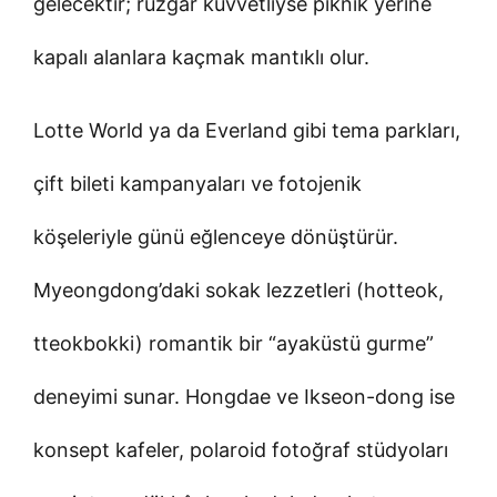
gelecektir; rüzgâr kuvvetliyse piknik yerine
kapalı alanlara kaçmak mantıklı olur.
Lotte World ya da Everland gibi tema parkları,
çift bileti kampanyaları ve fotojenik
köşeleriyle günü eğlenceye dönüştürür.
Myeongdong’daki sokak lezzetleri (hotteok,
tteokbokki) romantik bir “ayaküstü gurme”
deneyimi sunar. Hongdae ve Ikseon-dong ise
konsept kafeler, polaroid fotoğraf stüdyoları