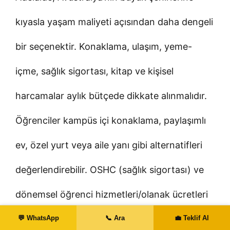
kıyasla yaşam maliyeti açısından daha dengeli
bir seçenektir. Konaklama, ulaşım, yeme-
içme, sağlık sigortası, kitap ve kişisel
harcamalar aylık bütçede dikkate alınmalıdır.
Öğrenciler kampüs içi konaklama, paylaşımlı
ev, özel yurt veya aile yanı gibi alternatifleri
değerlendirebilir. OSHC (sağlık sigortası) ve
dönemsel öğrenci hizmetleri/olanak ücretleri
kurum politikasına göre değişebilir.
💬 WhatsApp
📞 Ara
💼 Teklif Al