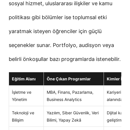
sosyal hizmet, uluslararası ilişkiler ve kamu
politikası gibi bölümler ise toplumsal etki
yaratmak isteyen öğrenciler için güçlü
seçenekler sunar. Portfolyo, audisyon veya
belirli önkoşullar bazı programlarda istenebilir.
Eğitim Alanı
Öne Çıkan Programlar
Kimler İçin
İşletme ve
MBA, Finans, Pazarlama,
Kariyerini y
Yönetim
Business Analytics
alanında gel
Teknoloji ve
Yazılım, Siber Güvenlik, Veri
Dijital kariy
Bilişim
Bilimi, Yapay Zekâ
geliştirmek 