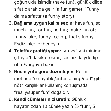
çoğunlukla isimdir (have fun), günlük dilde
sıfat olarak da gelir (a fun game). “Funny”
daima sıfattır (a funny story).
Bağlama uygun kalıbı seçin:
have fun, so
much fun, for fun, no fun; make fun of;
funny joke, funny feeling, that’s funny.
Eşdizimleri ezberleyin.
Telaffuz pratiği yapın:
fʌn vs ˈfʌni minimal
çiftiyle 1 dakika tekrar; sesinizi kaydedip
ritim/vurguya bakın.
Resmiyete göre düzenleyin:
Resmi
metinde “enjoyable/entertaining/odd” gibi
nötr karşılıklar kullanın; konuşmada
“really/super fun” doğaldır.
Kendi cümlelerinizi üretin:
Günlük
hayatınızdan 10 cümle yazın (5 “fun”, 5