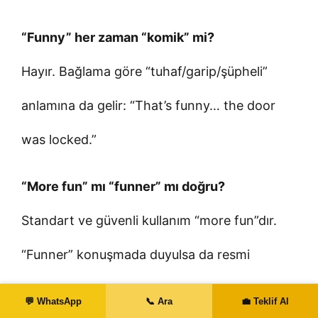
“Funny” her zaman “komik” mi?
Hayır. Bağlama göre “tuhaf/garip/şüpheli”
anlamına da gelir: “That’s funny… the door
was locked.”
“More fun” mı “funner” mı doğru?
Standart ve güvenli kullanım “more fun”dır.
“Funner” konuşmada duyulsa da resmi
bağlamda kaçının.
💬 WhatsApp
📞 Ara
💼 Teklif Al