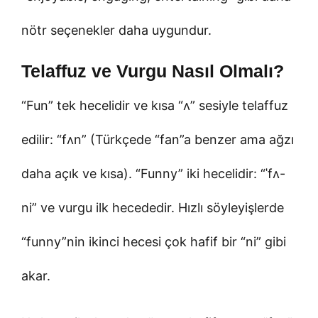
nötr seçenekler daha uygundur.
Telaffuz ve Vurgu Nasıl Olmalı?
“Fun” tek hecelidir ve kısa “ʌ” sesiyle telaffuz
edilir: “fʌn” (Türkçede “fan”a benzer ama ağzı
daha açık ve kısa). “Funny” iki hecelidir: “ˈfʌ-
ni” ve vurgu ilk hecededir. Hızlı söyleyişlerde
“funny”nin ikinci hecesi çok hafif bir “ni” gibi
akar.