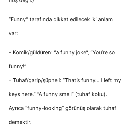
hoş değil.)
“Funny” tarafında dikkat edilecek iki anlam
var:
– Komik/güldüren: “a funny joke”, “You’re so
funny!”
– Tuhaf/garip/şüpheli: “That’s funny… I left my
keys here.” “A funny smell” (tuhaf koku).
Ayrıca “funny-looking” görünüş olarak tuhaf
demektir.