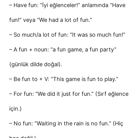
– Have fun: “İyi eğlenceler!” anlamında “Have
fun!” veya “We had a lot of fun.”
– So much/a lot of fun: “It was so much fun!”
– A fun + noun: “a fun game, a fun party”
(günlük dilde doğal).
– Be fun to + V: “This game is fun to play.”
– For fun: “We did it just for fun.” (Sırf eğlence
için.)
– No fun: “Waiting in the rain is no fun.” (Hiç