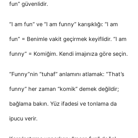
fun” güvenlidir.
“I am fun” ve “I am funny” karışıklığı: “I am
fun” = Benimle vakit geçirmek keyiflidir. “I am
funny” = Komiğim. Kendi imajınıza göre seçin.
“Funny”nin “tuhaf” anlamını atlamak: “That’s
funny” her zaman “komik” demek değildir;
bağlama bakın. Yüz ifadesi ve tonlama da
ipucu verir.