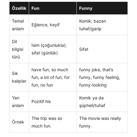
Özellik
Fun
Funny
Temel
Komik; bazen
Eğlence, keyif
anlam
tuhaf/garip
Dil
İsim (çoğunlukla);
bilgisi
Sıfat
sıfat (günlük)
türü
have fun, so much
funny joke, that’s
Sık
fun, a lot of fun, for
funny, funny feeling,
kalıplar
fun, no fun
funny-looking
Yan
Komik ya da
Pozitif his
anlam
şüpheli/tuhaf
The trip was so
The movie was really
Örnek
much fun.
funny.