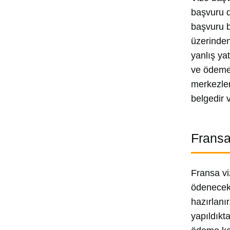
başvuru d
başvuru b
üzerinden
yanlış ya
ve ödemen
merkezler
belgedir 
Fransa
Fransa vi
ödenecek 
hazırlanı
yapıldıkt