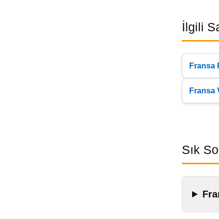
İlgili 
Fransa 
Fransa 
Sık So
Fra