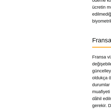
ödeme kan
ücretin m
edilmediğ
biyometrik
Fransa
Fransa vi
değişebil
güncelley
oldukça ön
durumlar 
muafiyeti
dâhil edi
gerekir. 