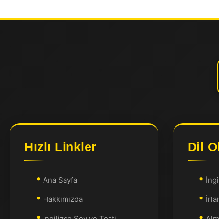
Hızlı Linkler
Dil O
Ana Sayfa
İngi
Hakkımızda
İrla
İngilizce Seviye Testi
Alm