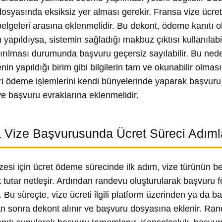
osyasında eksiksiz yer alması gerekir. Fransa vize ücr
elgeleri arasına eklenmelidir. Bu dekont, ödeme kanıtı o
 yapıldıysa, sistemin sağladığı makbuz çıktısı kullanılabi
tırılması durumunda başvuru geçersiz sayılabilir. Bu nede
in yapıldığı birim gibi bilgilerin tam ve okunabilir olma
i ödeme işlemlerini kendi bünyelerinde yaparak başvuru s
ve başvuru evraklarına eklenmelidir.
 Vize Başvurusunda Ücret Süreci Adıml
zesi için ücret ödeme sürecinde ilk adım, vize türünün bel
tutar netleşir. Ardından randevu oluşturularak başvuru f
r. Bu süreçte, vize ücreti ilgili platform üzerinden ya d
an sonra dekont alınır ve başvuru dosyasına eklenir. R