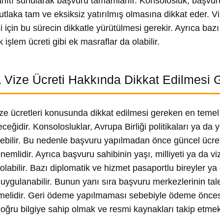
ıtı sunularak başvuru tamamlanır. Konsolosluk, başvur
utlaka tam ve eksiksiz yatırılmış olmasına dikkat eder. Vi
i için bu sürecin dikkatle yürütülmesi gerekir. Ayrıca bazı
 işlem ücreti gibi ek masraflar da olabilir.
 Vize Ücreti Hakkında Dikkat Edilmesi 
ze ücretleri konusunda dikkat edilmesi gereken en temel
eceğidir. Konsolosluklar, Avrupa Birliği politikaları ya da
ebilir. Bu nedenle başvuru yapılmadan önce güncel ücret
emlidir. Ayrıca başvuru sahibinin yaşı, milliyeti ya da viz
olabilir. Bazı diplomatik ve hizmet pasaportlu bireyler ya 
 uygulanabilir. Bunun yanı sıra başvuru merkezlerinin tale
lmelidir. Geri ödeme yapılmaması sebebiyle ödeme öncesi
Doğru bilgiye sahip olmak ve resmi kaynakları takip etme