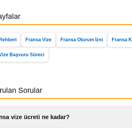
Sayfalar
Rehberi
Fransa Vize
Fransa Oturum İzni
Fransa K
Vize Başvuru Süreci
rulan Sorular
nsa vize ücreti ne kadar?