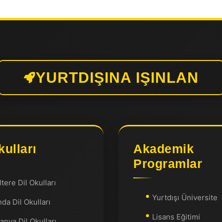
YURTDIŞINA IŞINLAN
kulları
Akademik
Programlar
ltere Dil Okulları
Yurtdışı Üniversite
nda Dil Okulları
Lisans Eğitimi
anya Dil Okulları