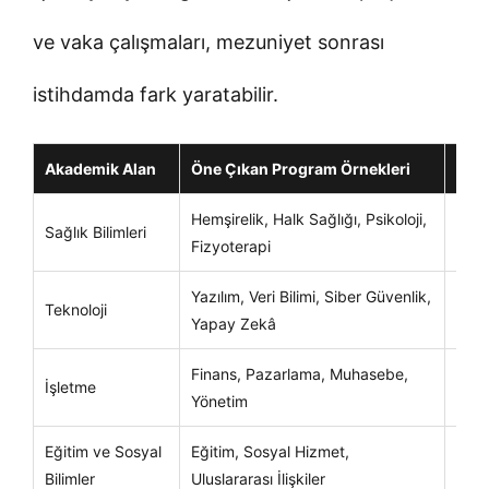
ve vaka çalışmaları, mezuniyet sonrası
istihdamda fark yaratabilir.
Akademik Alan
Öne Çıkan Program Örnekleri
Kiml
Hemşirelik, Halk Sağlığı, Psikoloji,
Klin
Sağlık Bilimleri
Fizyoterapi
iste
Yazılım, Veri Bilimi, Siber Güvenlik,
Teknoloji
Küre
Yapay Zekâ
Finans, Pazarlama, Muhasebe,
Kari
İşletme
Yönetim
iste
Eğitim ve Sosyal
Eğitim, Sosyal Hizmet,
Topl
Bilimler
Uluslararası İlişkiler
kari