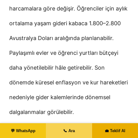
harcamalara göre değişir. Öğrenciler için aylık
ortalama yaşam gideri kabaca 1.800–2.800
Avustralya Doları aralığında planlanabilir.
Paylaşımlı evler ve öğrenci yurtları bütçeyi
daha yönetilebilir hâle getirebilir. Son
dönemde küresel enflasyon ve kur hareketleri
nedeniyle gider kalemlerinde dönemsel
dalgalanmalar görülebilir.
💬 WhatsApp
📞 Ara
💼 Teklif Al
Toplam bütçe planı yaparken sadece okul