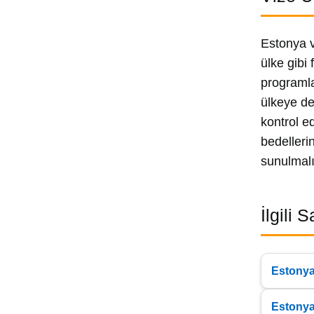
Estonya v
ülke gibi
programla
ülkeye de
kontrol e
bedelleri
sunulmalı
İlgili 
Estonya
Estonya