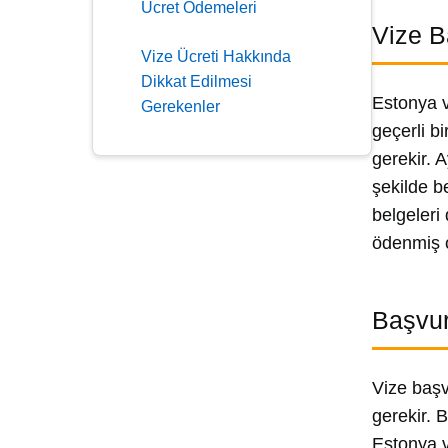
Ücret Ödemeleri
Vize B
Vize Ücreti Hakkında
Dikkat Edilmesi
Estonya v
Gerekenler
geçerli b
gerekir. 
şekilde b
belgeleri
ödenmiş o
Başvur
Vize başv
gerekir. 
Estonya v