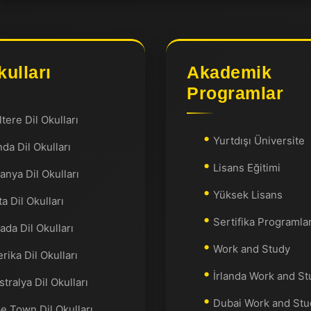
kulları
Akademik
Programlar
ltere Dil Okulları
Yurtdışı Üniversite
nda Dil Okulları
Lisans Eğitimi
anya Dil Okulları
Yüksek Lisans
a Dil Okulları
Sertifika Programlar
ada Dil Okulları
Work and Study
rika Dil Okulları
İrlanda Work and St
tralya Dil Okulları
Dubai Work and Stu
e Town Dil Okulları