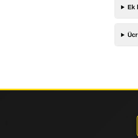
Ek 
Ücr