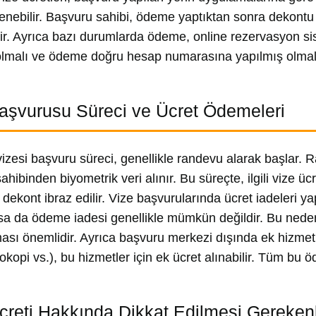
enebilir. Başvuru sahibi, ödeme yaptıktan sonra dekont
ir. Ayrıca bazı durumlarda ödeme, online rezervasyon sis
olmalı ve ödeme doğru hesap numarasına yapılmış olmalıd
aşvurusu Süreci ve Ücret Ödemeleri
izesi başvuru süreci, genellikle randevu alarak başlar. R
ahibinden biyometrik veri alınır. Bu süreçte, ilgili vize
dekont ibraz edilir. Vize başvurularında ücret iadeleri 
a da ödeme iadesi genellikle mümkün değildir. Bu neden
ası önemlidir. Ayrıca başvuru merkezi dışında ek hizmet
tokopi vs.), bu hizmetler için ek ücret alınabilir. Tüm bu
creti Hakkında Dikkat Edilmesi Gereken