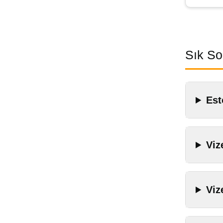
Sık So
Est
Viz
Viz