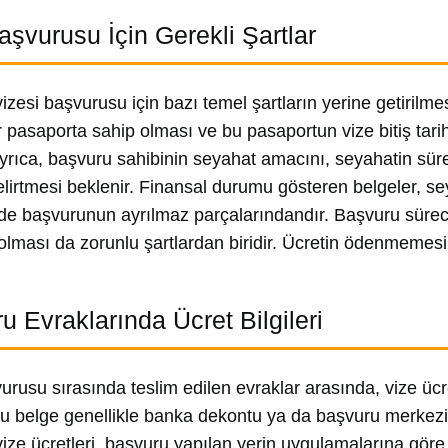
aşvurusu İçin Gerekli Şartlar
izesi başvurusu için bazı temel şartların yerine getirilme
ir pasaporta sahip olması ve bu pasaportun vize bitiş tar
Ayrıca, başvuru sahibinin seyahat amacını, seyahatin süres
elirtmesi beklenir. Finansal durumu gösteren belgeler, s
 de başvurunun ayrılmaz parçalarındandır. Başvuru süreci
lması da zorunlu şartlardan biridir. Ücretin ödenmeme
u Evraklarında Ücret Bilgileri
urusu sırasında teslim edilen evraklar arasında, vize üc
Bu belge genellikle banka dekontu ya da başvuru merke
ize ücretleri, başvuru yapılan yerin uygulamalarına göre 