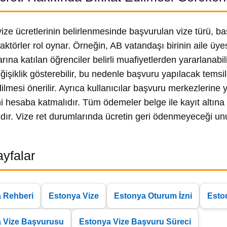
ize ücretlerinin belirlenmesinde başvurulan vize türü, b
 faktörler rol oynar. Örneğin, AB vatandaşı birinin aile üy
rına katılan öğrenciler belirli muafiyetlerden yararlanabi
ğişiklik gösterebilir, bu nedenle başvuru yapılacak temsilc
dilmesi önerilir. Ayrıca kullanıcılar başvuru merkezlerine
ni hesaba katmalıdır. Tüm ödemeler belge ile kayıt altın
dır. Vize ret durumlarında ücretin geri ödenmeyeceği un
Sayfalar
 Rehberi
Estonya Vize
Estonya Oturum İzni
Esto
 Vize Başvurusu
Estonya Vize Başvuru Süreci