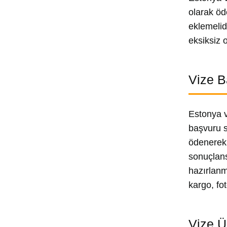
olarak öd
eklemelid
eksiksiz 
Vize B
Estonya v
başvuru s
ödenerek 
sonuçlans
hazırlanm
kargo, fo
Vize Ü