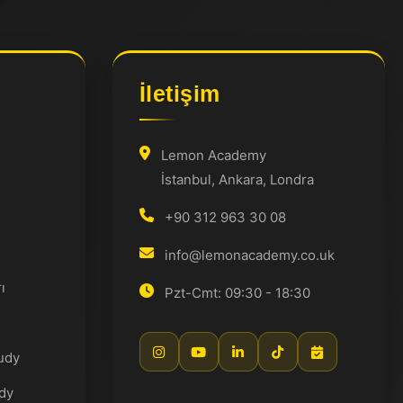
İletişim
Lemon Academy
İstanbul, Ankara, Londra
+90 312 963 30 08
info@lemonacademy.co.uk
ı
Pzt-Cmt: 09:30 - 18:30
udy
dy