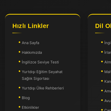
Hızlı Linkler
Dil O
Ana Sayfa
İngi
Hakkımızda
İrla
İngilizce Seviye Testi
Alm
Yurtdışı Eğitim Seyahat
Malt
Sağlık Sigortası
Kan
Yurtdışı Ülke Rehberleri
Ame
Blog
Avus
Etkinlikler
Cap