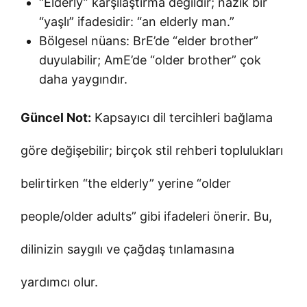
“Elderly” karşılaştırma değildir; nazik bir
“yaşlı” ifadesidir: “an elderly man.”
Bölgesel nüans: BrE’de “elder brother”
duyulabilir; AmE’de “older brother” çok
daha yaygındır.
Güncel Not:
Kapsayıcı dil tercihleri bağlama
göre değişebilir; birçok stil rehberi toplulukları
belirtirken “the elderly” yerine “older
people/older adults” gibi ifadeleri önerir. Bu,
dilinizin saygılı ve çağdaş tınlamasına
yardımcı olur.