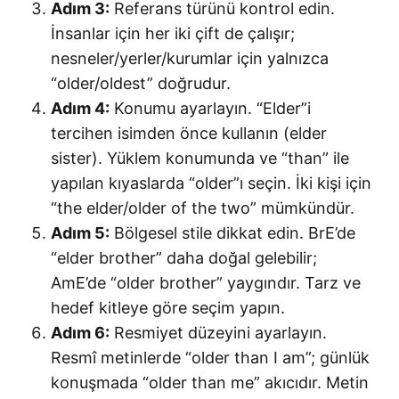
Adım 3:
Referans türünü kontrol edin.
İnsanlar için her iki çift de çalışır;
nesneler/yerler/kurumlar için yalnızca
“older/oldest” doğrudur.
Adım 4:
Konumu ayarlayın. “Elder”i
tercihen isimden önce kullanın (elder
sister). Yüklem konumunda ve “than” ile
yapılan kıyaslarda “older”ı seçin. İki kişi için
“the elder/older of the two” mümkündür.
Adım 5:
Bölgesel stile dikkat edin. BrE’de
“elder brother” daha doğal gelebilir;
AmE’de “older brother” yaygındır. Tarz ve
hedef kitleye göre seçim yapın.
Adım 6:
Resmiyet düzeyini ayarlayın.
Resmî metinlerde “older than I am”; günlük
konuşmada “older than me” akıcıdır. Metin