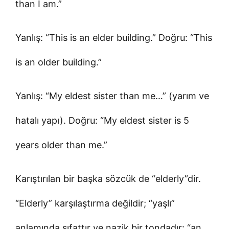
than I am.”
Yanlış: “This is an elder building.” Doğru: “This
is an older building.”
Yanlış: “My eldest sister than me…” (yarım ve
hatalı yapı). Doğru: “My eldest sister is 5
years older than me.”
Karıştırılan bir başka sözcük de “elderly”dir.
“Elderly” karşılaştırma değildir; “yaşlı”
anlamında sıfattır ve nazik bir tondadır: “an