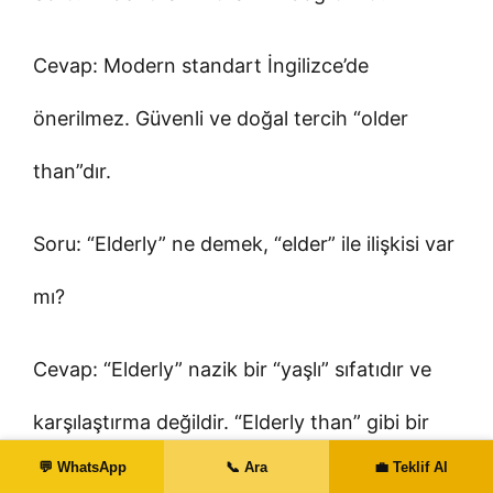
Cevap: Modern standart İngilizce’de
önerilmez. Güvenli ve doğal tercih “older
than”dır.
Soru: “Elderly” ne demek, “elder” ile ilişkisi var
mı?
Cevap: “Elderly” nazik bir “yaşlı” sıfatıdır ve
karşılaştırma değildir. “Elderly than” gibi bir
💬 WhatsApp
📞 Ara
💼 Teklif Al
kalıp yoktur.