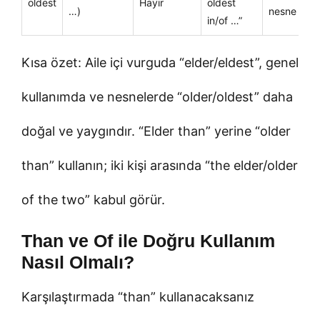
oldest
Hayır
oldest
…)
nesne
in/of …”
Kısa özet: Aile içi vurguda “elder/eldest”, genel
kullanımda ve nesnelerde “older/oldest” daha
doğal ve yaygındır. “Elder than” yerine “older
than” kullanın; iki kişi arasında “the elder/older
of the two” kabul görür.
Than ve Of ile Doğru Kullanım
Nasıl Olmalı?
Karşılaştırmada “than” kullanacaksanız