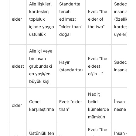
Aile ilişkileri,
Standartta
Sadece
kardeşler;
tercih
Evet: “the
insanlar
elder
topluluk
edilmez;
elder of
(özellikle
içinde yaşça
“older than”
the two”
kardeşler/
üstünlük
doğal
üyeler)
Aile içi veya
bir insan
Evet: “the
Hayır
Sadece
eldest
grubundaki
eldest
(standartta)
insanlar
en yaşlı/en
of/in …”
büyük kişi
Nadir;
Genel
Evet: “older
belirli
İnsan +
older
karşılaştırma
than”
kümelerde
nesne
mümkün
Evet: “the
Üstünlük (en
İnsan +