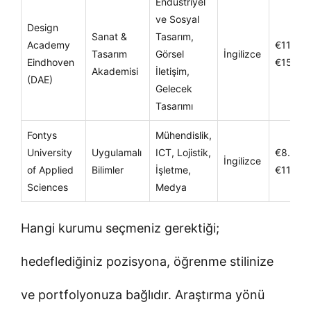
Endüstriyel
ve Sosyal
Design
Sanat &
Tasarım,
Academy
€11.00
Tasarım
Görsel
İngilizce
Eindhoven
€15.00
Akademisi
İletişim,
(DAE)
Gelecek
Tasarımı
Fontys
Mühendislik,
University
Uygulamalı
ICT, Lojistik,
€8.500
İngilizce
of Applied
Bilimler
İşletme,
€11.00
Sciences
Medya
Hangi kurumu seçmeniz gerektiği;
hedeflediğiniz pozisyona, öğrenme stilinize
ve portfolyonuza bağlıdır. Araştırma yönü