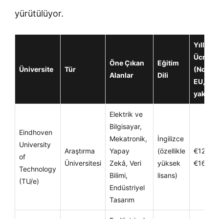
yürütülüyor.
Yıllık
Ücret
Öne Çıkan
Eğitim
Üniversite
Tür
(Non-
Alanlar
Dili
EU,
yaklaşı
Elektrik ve
Bilgisayar,
Eindhoven
Mekatronik,
İngilizce
University
Araştırma
Yapay
(özellikle
€12.00
of
Üniversitesi
Zekâ, Veri
yüksek
€16.50
Technology
Bilimi,
lisans)
(TU/e)
Endüstriyel
Tasarım