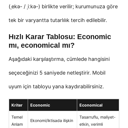
(ˌekə- / ˌiːkə-) birlikte verilir; kurumunuza göre
tek bir varyantta tutarlılık tercih edilebilir.
Hızlı Karar Tablosu: Economic
mı, economical mı?
Aşağıdaki karşılaştırma, cümlede hangisini
seçeceğinizi 5 saniyede netleştirir. Mobil
uyum için tabloyu yana kaydırabilirsiniz.
Kriter
Economic
Economical
Temel
Tasarruflu, maliyet-
Ekonomi/iktisada ilişkin
Anlam
etkin, verimli