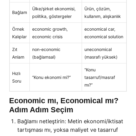
Ülke/şirket ekonomisi,
Ürün, çözüm,
Bağlam
politika, göstergeler
kullanım, alışkanlık
Örnek
economic growth,
economical car,
Kalıplar
economic crisis
economical solution
Zıt
non-economic
uneconomical
Anlam
(bağlamsal)
(masrafı yüksek)
“Konu
Hızlı
“Konu ekonomi mi?”
tasarruf/masraf
Soru
mı?”
Economic mı, Economical mı?
Adım Adım Seçim
Bağlamı netleştirin: Metin ekonomi/iktisat
tartışması mı, yoksa maliyet ve tasarruf