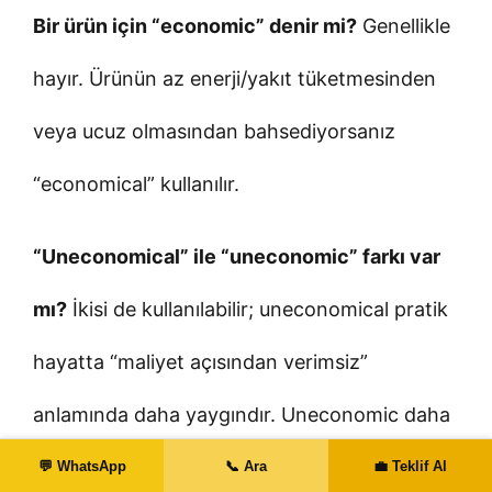
Bir ürün için “economic” denir mi?
Genellikle
hayır. Ürünün az enerji/yakıt tüketmesinden
veya ucuz olmasından bahsediyorsanız
“economical” kullanılır.
“Uneconomical” ile “uneconomic” farkı var
mı?
İkisi de kullanılabilir; uneconomical pratik
hayatta “maliyet açısından verimsiz”
anlamında daha yaygındır. Uneconomic daha
çok ekonomik açıdan uygulanabilir olmayan
💬 WhatsApp
📞 Ara
💼 Teklif Al