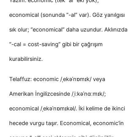
Yazım: economic (tek “al” eki yok),
economical (sonunda “-al” var). Göz yanılgısı
sık olur; “economical” daha uzundur. Aklınızda
“-cal = cost-saving” gibi bir çağrışım
kurabilirsiniz.
Telaffuz: economic /ˌekəˈnɒmɪk/ veya
Amerikan İngilizcesinde /ˌiːkəˈnɑːmɪk/;
economical /ˌekəˈnɒmɪkəl/. İki kelime de ikinci
hecede vurgu taşır. Economical, economic’in