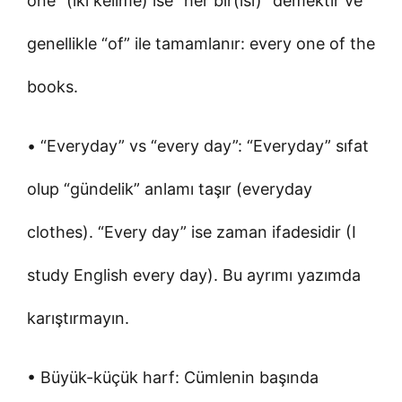
one” (iki kelime) ise “her bir(isi)” demektir ve
genellikle “of” ile tamamlanır: every one of the
books.
• “Everyday” vs “every day”: “Everyday” sıfat
olup “gündelik” anlamı taşır (everyday
clothes). “Every day” ise zaman ifadesidir (I
study English every day). Bu ayrımı yazımda
karıştırmayın.
• Büyük-küçük harf: Cümlenin başında