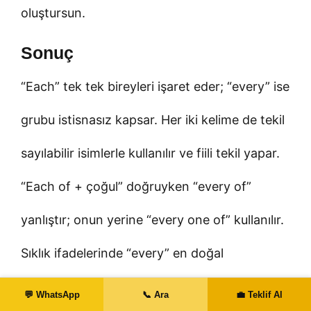
oluştursun.
Sonuç
“Each” tek tek bireyleri işaret eder; “every” ise
grubu istisnasız kapsar. Her iki kelime de tekil
sayılabilir isimlerle kullanılır ve fiili tekil yapar.
“Each of + çoğul” doğruyken “every of”
yanlıştır; onun yerine “every one of” kullanılır.
Sıklık ifadelerinde “every” en doğal
seçenektir; “each” ise dağıtımsal vurgu
💬 WhatsApp
📞 Ara
💼 Teklif Al