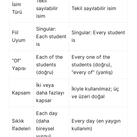
Tekil
İsim
sayılabilir
Tekil sayılabilir isim
Türü
isim
Singular:
Fiil
Singular: Every student
Each student
Uyum
is
is
Each of the
Every one of the
“Of”
students
students (doğru),
Yapısı
(doğru)
“every of” (yanlış)
İki veya
İkiyle kullanılmaz; üç
Kapsam
daha fazlayı
ve üzeri doğal
kapsar
Each day
Sıklık
(daha
Every day (en yaygın
İfadeleri
bireysel
kullanım)
vurgu)