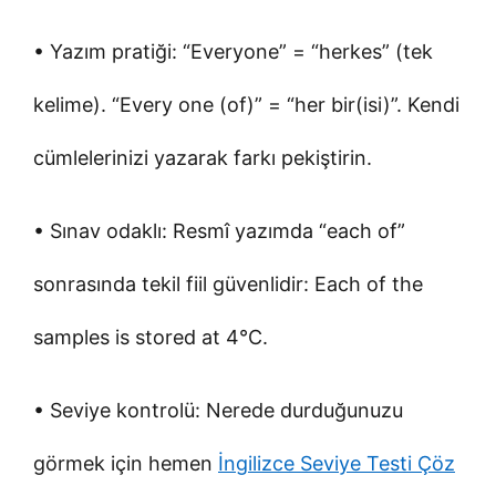
• Yazım pratiği: “Everyone” = “herkes” (tek
kelime). “Every one (of)” = “her bir(isi)”. Kendi
cümlelerinizi yazarak farkı pekiştirin.
• Sınav odaklı: Resmî yazımda “each of”
sonrasında tekil fiil güvenlidir: Each of the
samples is stored at 4°C.
• Seviye kontrolü: Nerede durduğunuzu
görmek için hemen
İngilizce Seviye Testi Çöz