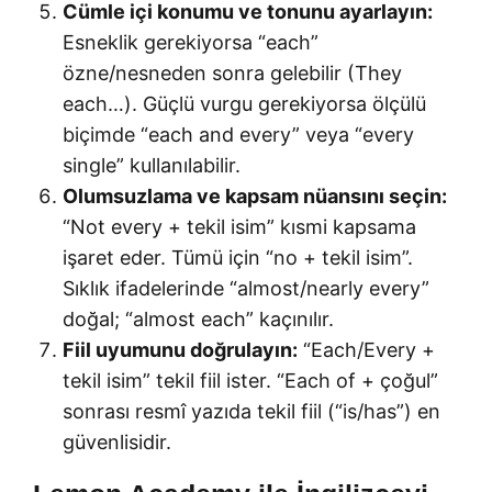
Cümle içi konumu ve tonunu ayarlayın:
Esneklik gerekiyorsa “each”
özne/nesneden sonra gelebilir (They
each…). Güçlü vurgu gerekiyorsa ölçülü
biçimde “each and every” veya “every
single” kullanılabilir.
Olumsuzlama ve kapsam nüansını seçin:
“Not every + tekil isim” kısmi kapsama
işaret eder. Tümü için “no + tekil isim”.
Sıklık ifadelerinde “almost/nearly every”
doğal; “almost each” kaçınılır.
Fiil uyumunu doğrulayın:
“Each/Every +
tekil isim” tekil fiil ister. “Each of + çoğul”
sonrası resmî yazıda tekil fiil (“is/has”) en
güvenlisidir.