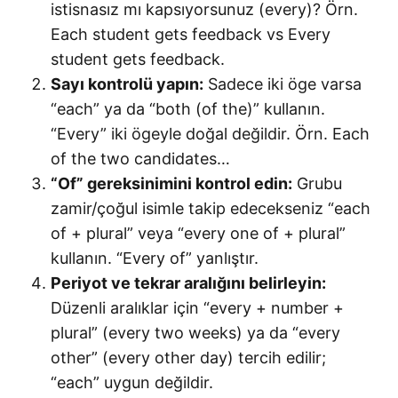
istisnasız mı kapsıyorsunuz (every)? Örn.
Each student gets feedback vs Every
student gets feedback.
Sayı kontrolü yapın:
Sadece iki öge varsa
“each” ya da “both (of the)” kullanın.
“Every” iki ögeyle doğal değildir. Örn. Each
of the two candidates…
“Of” gereksinimini kontrol edin:
Grubu
zamir/çoğul isimle takip edecekseniz “each
of + plural” veya “every one of + plural”
kullanın. “Every of” yanlıştır.
Periyot ve tekrar aralığını belirleyin:
Düzenli aralıklar için “every + number +
plural” (every two weeks) ya da “every
other” (every other day) tercih edilir;
“each” uygun değildir.