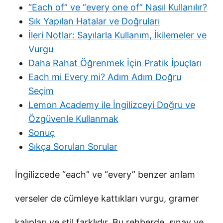
“Each of” ve “every one of” Nasıl Kullanılır?
Sık Yapılan Hatalar ve Doğruları
İleri Notlar: Sayılarla Kullanım, İkilemeler ve
Vurgu
Daha Rahat Öğrenmek İçin Pratik İpuçları
Each mi Every mi? Adım Adım Doğru
Seçim
Lemon Academy ile İngilizceyi Doğru ve
Özgüvenle Kullanmak
Sonuç
Sıkça Sorulan Sorular
İngilizcede “each” ve “every” benzer anlam
verseler de cümleye kattıkları vurgu, gramer
kalıpları ve stil farklıdır. Bu rehberde, sınav ve