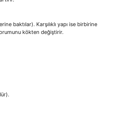
e baktılar). Karşılıklı yapı ise birbirine
yorumunu kökten değiştirir.
lür).