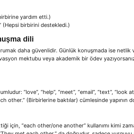
birbirine yardım etti.)
(Hepsi birbirini destekledi.)
nuşma dili
umak daha güvenlidir. Günlük konuşmada ise netlik ve 
tivasyon mektubu veya akademik bir ödev yazıyorsanız 
yumludur: “love”, “help”, “meet”, “email”, “text”, “look at”
ch other.” (Birbirlerine baktılar) cümlesinde yapının do
?
ma ettiği için, “each other/one another” kullanımı kimi z
; “They met each other.” da doğrudur, sadece vurguyu a