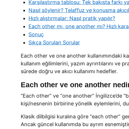
Karşılaştırma tablosu: Tek bakışta farkı y
Nasıl söylenir? Telaffuz ve konuşma akıcılı
Hızlı alıştırmalar: Nasıl pratik yapılır?
Each other mı, one another mı? Hızlı kara
Sonuç
Sıkça Sorulan Sorular
Each other ve one another kullanımındaki kaf
kullanım eğilimlerini, yazım ayrıntılarını ve pr
sürede doğru ve akıcı kullanımı hedefler.
Each other ve one another nedir
“Each other” ve “one another” İngilizce’de “bir
kişi/nesnenin birbirine yönelik eylemlerini, duyg
Klasik dilbilgisi kuralına göre “each other” gen
Ancak güncel kullanımda bu ayrım esnemiştir; 