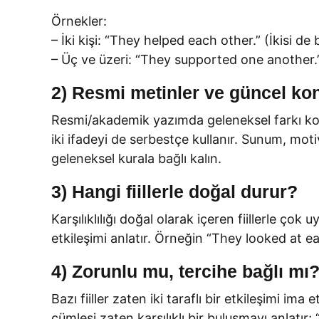
Örnekler:
– İki kişi: “They helped each other.” (İkisi de 
– Üç ve üzeri: “They supported one another.” 
2) Resmi metinler ve güncel ko
Resmi/akademik yazımda geleneksel farkı kor
iki ifadeyi de serbestçe kullanır. Sunum, mo
geleneksel kurala bağlı kalın.
3) Hangi fiillerle doğal durur?
Karşılıklılığı doğal olarak içeren fiillerle çok u
etkileşimi anlatır. Örneğin “They looked at ea
4) Zorunlu mu, tercihe bağlı mı
Bazı fiiller zaten iki taraflı bir etkileşimi i
cümlesi zaten karşılıklı bir buluşmayı anlatır