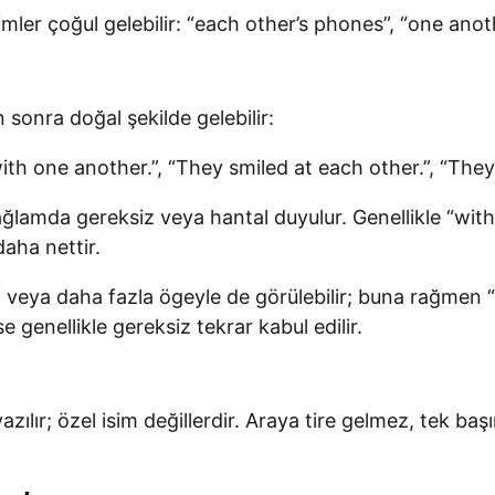
simler çoğul gelebilir: “each other’s phones”, “one anot
n sonra doğal şekilde gelebilir:
ith one another.”, “They smiled at each other.”, “The
ğlamda gereksiz veya hantal duyulur. Genellikle “wit
aha nettir.
 veya daha fazla ögeyle de görülebilir; buna rağmen
 genellikle gereksiz tekrar kabul edilir.
lır; özel isim değillerdir. Araya tire gelmez, tek başına