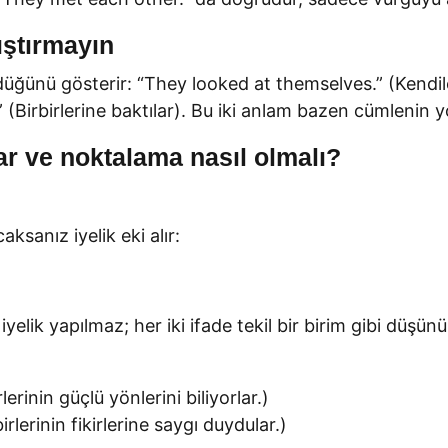
rıştırmayın
üğünü gösterir: “They looked at themselves.” (Kendilerin
” (Birbirlerine baktılar). Bu iki anlam bazen cümlenin 
tlar ve noktalama nasıl olmalı?
ksanız iyelik eki alır:
yelik yapılmaz; her iki ifade tekil bir birim gibi düşünü
rinin güçlü yönlerini biliyorlar.)
lerinin fikirlerine saygı duydular.)