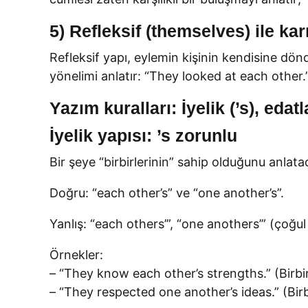
5) Refleksif (themselves) ile ka
Refleksif yapı, eylemin kişinin kendisine dönd
yönelimi anlatır: “They looked at each other.
Yazım kuralları: İyelik (’s), eda
İyelik yapısı: ’s zorunlu
Bir şeye “birbirlerinin” sahip olduğunu anlataca
Doğru: “each other’s” ve “one another’s”.
Yanlış: “each others’”, “one anothers’” (çoğul i
Örnekler:
– “They know each other’s strengths.” (Birbirle
– “They respected one another’s ideas.” (Birbir