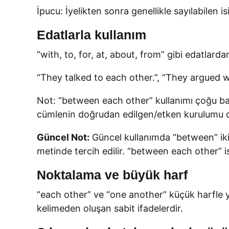
İpucu: İyelikten sonra genellikle sayılabilen i
Edatlarla kullanım
“with, to, for, at, about, from” gibi edatlarda
“They talked to each other.”, “They argued w
Not: “between each other” kullanımı çoğu ba
cümlenin doğrudan edilgen/etken kurulumu d
Güncel Not:
Güncel kullanımda “between” iki
metinde tercih edilir. “between each other” ise
Noktalama ve büyük harf
“each other” ve “one another” küçük harfle yazı
kelimeden oluşan sabit ifadelerdir.