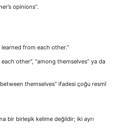
her’s opinions”.
y learned from each other.”
h each other”, “among themselves” ya da
 “between themselves” ifadesi çoğu resmî
 bir birleşik kelime değildir; iki ayrı