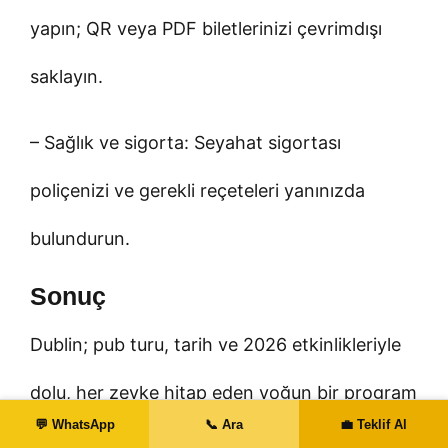
yapın; QR veya PDF biletlerinizi çevrimdışı
saklayın.
– Sağlık ve sigorta: Seyahat sigortası
poliçenizi ve gerekli reçeteleri yanınızda
bulundurun.
Sonuç
Dublin; pub turu, tarih ve 2026 etkinlikleriyle
dolu, her zevke hitap eden yoğun bir program
💬 WhatsApp
📞 Ara
💼 Teklif Al
vadediyor. Doğru zamanlama, akıllı bir bütçe