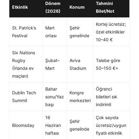
Dönem
Tahmini
Etkinlik
Konum
(2026)
Bilet/Not
Kortej ücretsiz;
St. Patrick’s
Mart
Şehir
özel etkinlikler
Festival
ortası
genelinde
10–40 €
Six Nations
Rugby
Şubat–
Aviva
Talebe göre
(İrlanda ev
Mart
Stadium
50–150 €+
maçları)
Bahar
Öğrenci
Dublin Tech
Kongre
sonu/Yaz
biletleri sık
Summit
merkezleri
başı
indirimli
16
Çok sayıda
Şehir
Bloomsday
Haziran
ücretsiz/uygun
genelinde
haftası
fiyatlı etkinlik