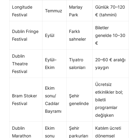
Longitude
Marlay
Günlük 70–120
Temmuz
Festival
Park
€ (tahmini)
Biletler
Dublin Fringe
Farklı
Eylül
genelde 10–30
Festival
sahneler
€
Dublin
Eylül–
Tiyatro
20–60 € aralığı
Theatre
Ekim
salonları
yaygın
Festival
Ücretsiz
Ekim
etkinlikler bol;
Bram Stoker
sonu/
Şehir
biletli
Festival
Cadılar
genelinde
programlar
Bayramı
değişken
Dublin
Ekim
Şehir
Katılım ücreti
Marathon
sonu
parkurları
dönemsel