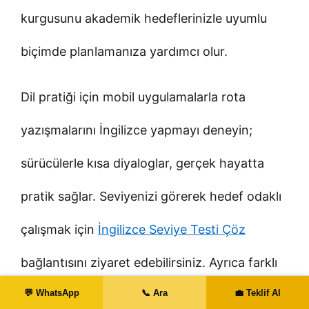
kurgusunu akademik hedeflerinizle uyumlu
biçimde planlamanıza yardımcı olur.
Dil pratiği için mobil uygulamalarla rota
yazışmalarını İngilizce yapmayı deneyin;
sürücülerle kısa diyaloglar, gerçek hayatta
pratik sağlar. Seviyenizi görerek hedef odaklı
çalışmak için
İngilizce Seviye Testi Çöz
bağlantısını ziyaret edebilirsiniz. Ayrıca farklı
💬 WhatsApp
📞 Ara
💼 Teklif Al
ülkelerdeki okul ve şehir seçeneklerini