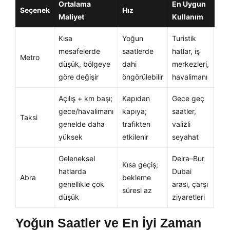
Ortalama
En Uygun
Seçenek
Hız
Art
Maliyet
Kullanım
Kısa
Yoğun
Turistik
Tra
mesafelerde
saatlerde
hatlar, iş
eko
Metro
düşük, bölgeye
dahi
merkezleri,
Akt
göre değişir
öngörülebilir
havalimanı
gere
Açılış + km başı;
Kapıdan
Gece geç
Kon
gece/havalimanı
kapıya;
saatler,
esn
Taksi
genelde daha
trafikten
valizli
ve 
yüksek
etkilenir
seyahat
risk
Geleneksel
Deira–Bur
Ota
Kısa geçiş;
hatlarda
Dubai
eko
Abra
bekleme
genellikle çok
arası, çarşı
Rüz
süresi az
düşük
ziyaretleri
sıç
Yoğun Saatler ve En İyi Zaman