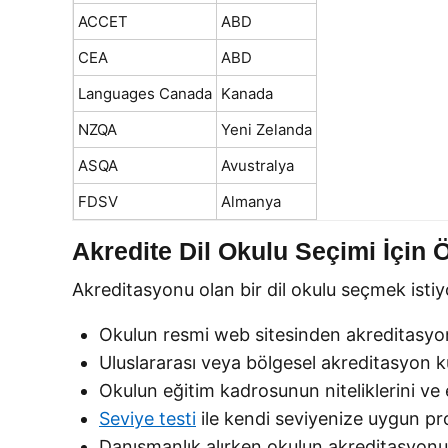
ACCET
ABD
CEA
ABD
Languages Canada
Kanada
NZQA
Yeni Zelanda
ASQA
Avustralya
FDSV
Almanya
Akredite Dil Okulu Seçimi İçin Ö
Akreditasyonu olan bir dil okulu seçmek istiyo
Okulun resmi web sitesinden akreditasyon 
Uluslararası veya bölgesel akreditasyon ku
Okulun eğitim kadrosunun niteliklerini ve 
Seviye testi
ile kendi seviyenize uygun pro
Danışmanlık alırken okulun akreditasyonun