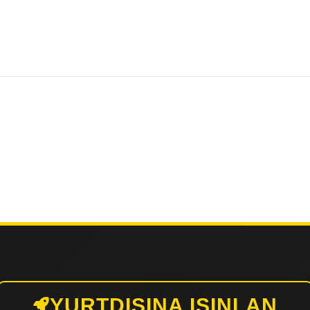
YURTDIŞINA IŞINLAN