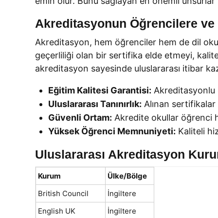
emin olur. Bunu sağlayan en önemli unsurlar
Akreditasyonun Öğrencilere ve D
Akreditasyon, hem öğrenciler hem de dil okulla
geçerliliği olan bir sertifika elde etmeyi, kal
akreditasyon sayesinde uluslararası itibar ka
Eğitim Kalitesi Garantisi:
Akreditasyonlu o
Uluslararası Tanınırlık:
Alınan sertifikalar
Güvenli Ortam:
Akredite okullar öğrenci h
Yüksek Öğrenci Memnuniyeti:
Kaliteli h
Uluslararası Akreditasyon Kuru
Kurum
Ülke/Bölge
British Council
İngiltere
English UK
İngiltere