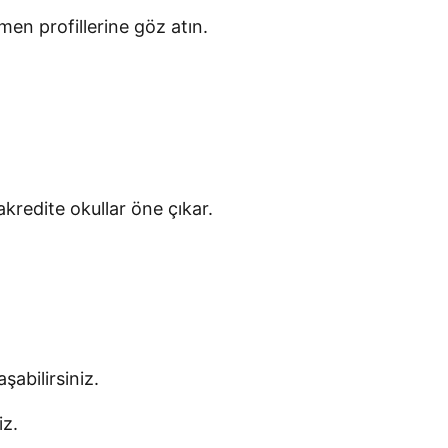
men profillerine göz atın.
akredite okullar öne çıkar.
şabilirsiniz.
iz.