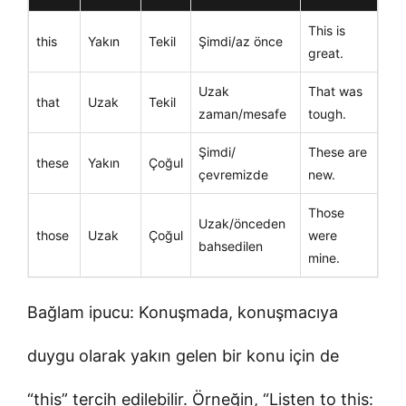
This is
this
Yakın
Tekil
Şimdi/az önce
great.
Uzak
That was
that
Uzak
Tekil
zaman/mesafe
tough.
Şimdi/
These are
these
Yakın
Çoğul
çevremizde
new.
Those
Uzak/önceden
those
Uzak
Çoğul
were
bahsedilen
mine.
Bağlam ipucu: Konuşmada, konuşmacıya
duygu olarak yakın gelen bir konu için de
“this” tercih edilebilir. Örneğin, “Listen to this: