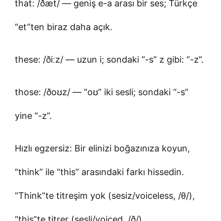
that: /ðæt/ — geniş e-a arası bir ses; Türkçe
“et”ten biraz daha açık.
these: /ðiːz/ — uzun i; sondaki “-s” z gibi: “-z”.
those: /ðoʊz/ — “oʊ” iki sesli; sondaki “-s”
yine “-z”.
Hızlı egzersiz: Bir elinizi boğazınıza koyun,
“think” ile “this” arasındaki farkı hissedin.
“Think”te titreşim yok (sesiz/voiceless, /θ/),
“this”te titrer (sesli/voiced, /ð/).