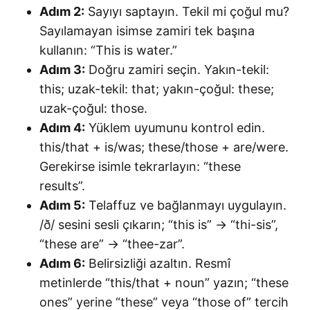
Adım 2:
Sayıyı saptayın. Tekil mi çoğul mu?
Sayılamayan isimse zamiri tek başına
kullanın: “This is water.”
Adım 3:
Doğru zamiri seçin. Yakın-tekil:
this; uzak-tekil: that; yakın-çoğul: these;
uzak-çoğul: those.
Adım 4:
Yüklem uyumunu kontrol edin.
this/that + is/was; these/those + are/were.
Gerekirse isimle tekrarlayın: “these
results”.
Adım 5:
Telaffuz ve bağlanmayı uygulayın.
/ð/ sesini sesli çıkarın; “this is” → “thi-sis”,
“these are” → “thee-zar”.
Adım 6:
Belirsizliği azaltın. Resmî
metinlerde “this/that + noun” yazın; “these
ones” yerine “these” veya “those of” tercih