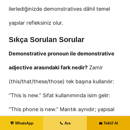
ilerlediğinizde demonstratives dâhil temel
yapılar refleksiniz olur.
Sıkça Sorulan Sorular
Demonstrative pronoun ile demonstrative
adjective arasındaki fark nedir?
Zamir
(this/that/these/those) tek başına kullanılır:
“This is new.” Sıfat kullanımında isim gelir:
“This phone is new.” Mantık aynıdır; yapısal
işlevleri farklıdır. Yazıda belirsizliği azaltmak
💬 WhatsApp
📞 Ara
💼 Teklif Al