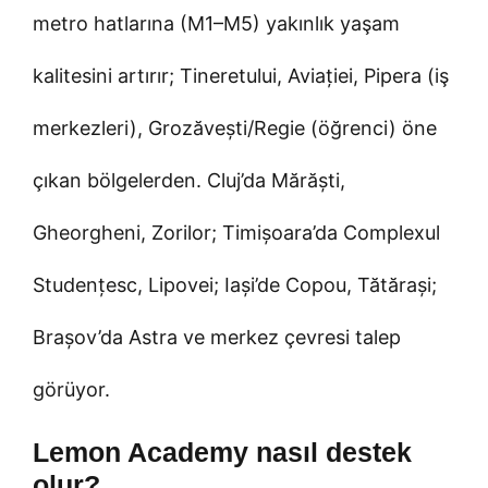
metro hatlarına (M1–M5) yakınlık yaşam
kalitesini artırır; Tineretului, Aviației, Pipera (iş
merkezleri), Grozăvești/Regie (öğrenci) öne
çıkan bölgelerden. Cluj’da Mărăști,
Gheorgheni, Zorilor; Timișoara’da Complexul
Studențesc, Lipovei; Iași’de Copou, Tătărași;
Brașov’da Astra ve merkez çevresi talep
görüyor.
Lemon Academy nasıl destek
olur?