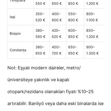
Timișoara
550 €
650 €
850 €
1.200 €
pr
350–
400–
550–
800–
Iași
Cop
520 €
600 €
800 €
1.100 €
380–
420–
600–
850–
Brașov
Tur
560 €
620 €
850 €
1.200 €
380–
450–
650–
900–
Constanța
Yaz
650 €
700 €
950 €
1.300 €
Not: Eşyalı modern daireler, metro/
üniversiteye yakınlık ve kapalı
otopark/rezidans olanakları fiyatı %10–25
artırabilir. Banliyö veya daha eski binalarda ise