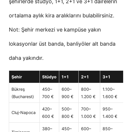
şehirlerde stüdyo, 1+1, 2+1 ve 3+1 dairelerin
ortalama aylık kira aralıklarını bulabilirsiniz.
Not: Şehir merkezi ve kampüse yakın
lokasyonlar üst banda, banliyöler alt banda
daha yakındır.
Şehir
Stüdyo
1+1
2+1
3+1
Not
Bükreş
450–
600–
800–
1.100–
Mer
(Bucharest)
700 €
900 €
1.200 €
1.600 €
üst
420–
500–
700–
950–
Zor
Cluj-Napoca
600 €
800 €
1.000 €
1.400 €
pop
380–
450–
600–
850–
Tek