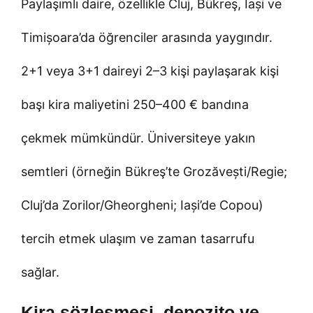
Paylaşımlı daire, özellikle Cluj, Bükreş, Iași ve
Timișoara’da öğrenciler arasında yaygındır.
2+1 veya 3+1 daireyi 2–3 kişi paylaşarak kişi
başı kira maliyetini 250–400 € bandına
çekmek mümkündür. Üniversiteye yakın
semtleri (örneğin Bükreş’te Grozăvești/Regie;
Cluj’da Zorilor/Gheorgheni; Iași’de Copou)
tercih etmek ulaşım ve zaman tasarrufu
sağlar.
Kira sözleşmesi, depozito ve