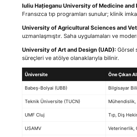
Iuliu Hațieganu University of Medicine and
Fransızca tıp programları sunulur; klinik imka
University of Agricultural Sciences and V
uzmanlaşmıştır. Saha uygulamaları ve modern 
University of Art and Design (UAD):
Görsel s
süreçleri ve atölye olanaklarıyla bilinir.
Üniversite
Öne Çıkan Al
Babeș-Bolyai (UBB)
Bilgisayar Bil
Teknik Üniversite (TUCN)
Mühendislik,
UMF Cluj
Tıp, Diş Hekim
USAMV
Veterinerlik,