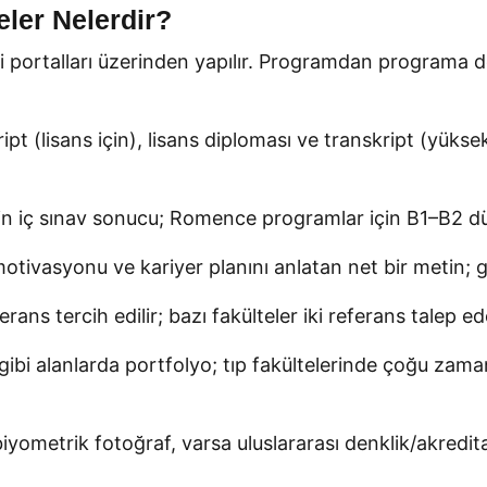
eler Nelerdir?
içi portalları üzerinden yapılır. Programdan programa 
ipt (lisans için), lisans diploması ve transkript (yükse
 iç sınav sonucu; Romence programlar için B1–B2 düze
otivasyonu ve kariyer planını anlatan net bir metin; 
ans tercih edilir; bazı fakülteler iki referans talep ed
gibi alanlarda portfolyo; tıp fakültelerinde çoğu za
iyometrik fotoğraf, varsa uluslararası denklik/akredit