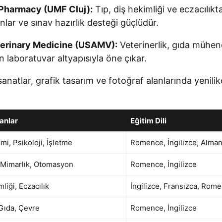
 Pharmacy (UMF Cluj):
Tıp, diş hekimliği ve eczacılıkta 
nlar ve sınav hazırlık desteği güçlüdür.
eterinary Medicine (USAMV):
Veterinerlik, gıda mühendi
laboratuvar altyapısıyla öne çıkar.
anatlar, grafik tasarım ve fotoğraf alanlarında yenilik
anlar
Eğitim Dili
imi, Psikoloji, İşletme
Romence, İngilizce, Alma
 Mimarlık, Otomasyon
Romence, İngilizce
liği, Eczacılık
İngilizce, Fransızca, Rom
 Gıda, Çevre
Romence, İngilizce