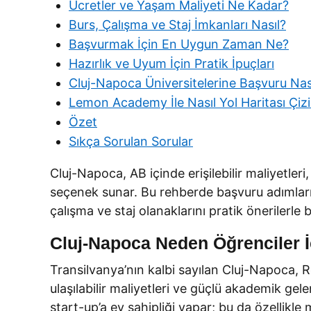
Ücretler ve Yaşam Maliyeti Ne Kadar?
Burs, Çalışma ve Staj İmkanları Nasıl?
Başvurmak İçin En Uygun Zaman Ne?
Hazırlık ve Uyum İçin Pratik İpuçları
Cluj-Napoca Üniversitelerine Başvuru Nası
Lemon Academy İle Nasıl Yol Haritası Çizil
Özet
Sıkça Sorulan Sorular
Cluj-Napoca, AB içinde erişilebilir maliyetleri
seçenek sunar. Bu rehberde başvuru adımların
çalışma ve staj olanaklarını pratik önerilerle 
Cluj-Napoca Neden Öğrenciler İ
Transilvanya’nın kalbi sayılan Cluj-Napoca, R
ulaşılabilir maliyetleri ve güçlü akademik gele
start-up’a ev sahipliği yapar; bu da özellikle 