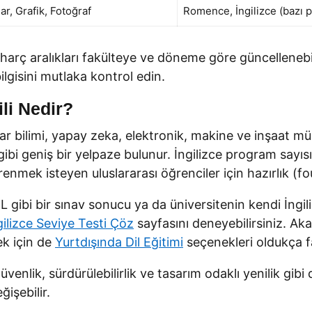
ar, Grafik, Fotoğraf
Romence, İngilizce (bazı 
e harç aralıkları fakülteye ve döneme göre güncellene
ilgisini mutlaka kontrol edin.
li Nedir?
ayar bilimi, yapay zeka, elektronik, makine ve inşaat mü
 gibi geniş bir yelpaze bulunur. İngilizce program say
mek isteyen uluslararası öğrenciler için hazırlık (fo
ibi bir sınav sonucu ya da üniversitenin kendi İngilizce
gilizce Seviye Testi Çöz
sayfasını deneyebilirsiniz. Ak
k için de
Yurtdışında Dil Eğitimi
seçenekleri oldukça fa
enlik, sürdürülebilirlik ve tasarım odaklı yenilik gibi 
işebilir.