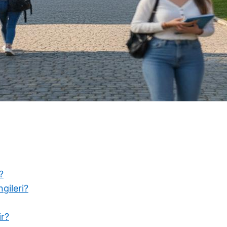
?
gileri?
ir?