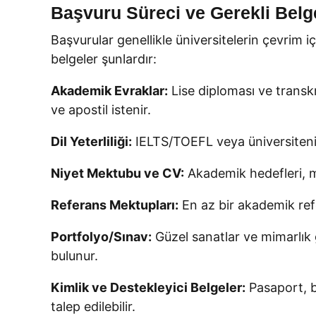
Başvuru Süreci ve Gerekli Belg
Başvurular genellikle üniversitelerin çevrim 
belgeler şunlardır:
Akademik Evraklar:
Lise diploması ve transkr
ve apostil istenir.
Dil Yeterliliği:
IELTS/TOEFL veya üniversitenin
Niyet Mektubu ve CV:
Akademik hedefleri, m
Referans Mektupları:
En az bir akademik refer
Portfolyo/Sınav:
Güzel sanatlar ve mimarlık 
bulunur.
Kimlik ve Destekleyici Belgeler:
Pasaport, b
talep edilebilir.