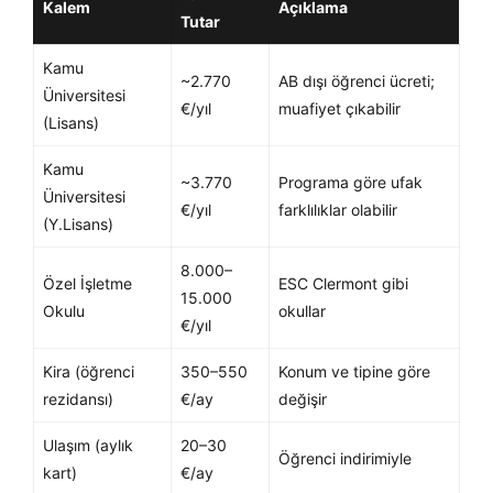
Kalem
Açıklama
Tutar
Kamu
~2.770
AB dışı öğrenci ücreti;
Üniversitesi
€/yıl
muafiyet çıkabilir
(Lisans)
Kamu
~3.770
Programa göre ufak
Üniversitesi
€/yıl
farklılıklar olabilir
(Y.Lisans)
8.000–
Özel İşletme
ESC Clermont gibi
15.000
Okulu
okullar
€/yıl
Kira (öğrenci
350–550
Konum ve tipine göre
rezidansı)
€/ay
değişir
Ulaşım (aylık
20–30
Öğrenci indirimiyle
kart)
€/ay