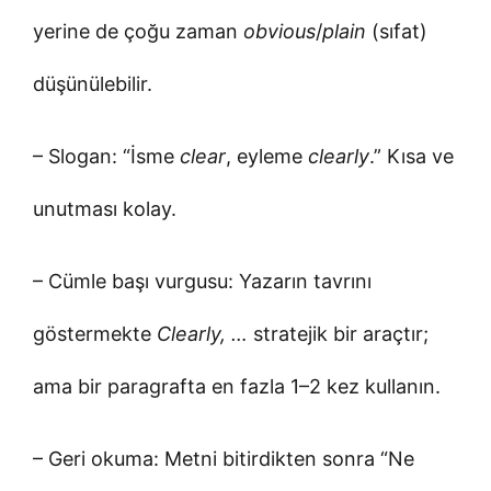
yerine de çoğu zaman
obvious
/
plain
(sıfat)
düşünülebilir.
– Slogan: “İsme
clear
, eyleme
clearly
.” Kısa ve
unutması kolay.
– Cümle başı vurgusu: Yazarın tavrını
göstermekte
Clearly, …
stratejik bir araçtır;
ama bir paragrafta en fazla 1–2 kez kullanın.
– Geri okuma: Metni bitirdikten sonra “Ne