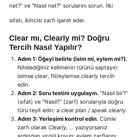
net?” ve “Nasıl net?” sorularını sorun. İlki
sıfatı, ikincisi zarfı işaret eder.
Clear mı, Clearly mi? Doğru
Tercih Nasıl Yapılır?
Adım 1: Öğeyi belirle (isim mi, eylem mi?).
Nitelediğiniz kelimenin türünü saptayın:
isimse
clear
, fiil/eylemse
clearly
tercih
edin.
Adım 2: Soru testini uygulayın.
“Nasıl bir?”
(sıfat) ve “Nasıl?” (zarf) sorularıyla doğru
türü teyit edin:
a clear plan
/
speak clearly
.
Adım 3: Yerleşimi kontrol edin.
Cümle
zarfı olarak
Clearly, …
yazıyorsanız
ardından virgül koyun; eylem zarflarını