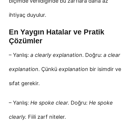
biçimde verildiğinde bu zarflara daha az
ihtiyaç duyulur.
En Yaygın Hatalar ve Pratik
Çözümler
– Yanlış:
a clearly explanation
. Doğru:
a clear
explanation
. Çünkü
explanation
bir isimdir ve
sıfat gerekir.
– Yanlış:
He spoke clear.
Doğru:
He spoke
clearly.
Fiili zarf niteler.