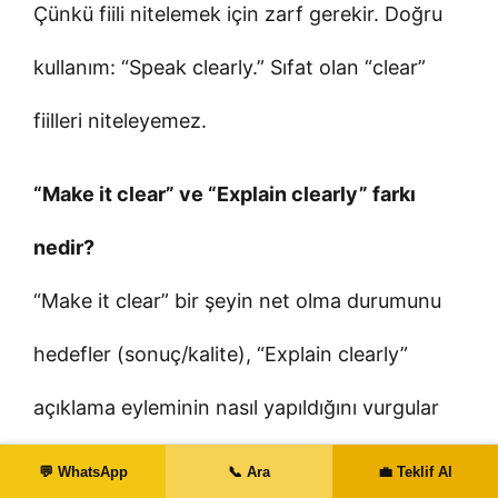
Çünkü fiili nitelemek için zarf gerekir. Doğru
kullanım: “Speak clearly.” Sıfat olan “clear”
fiilleri niteleyemez.
“Make it clear” ve “Explain clearly” farkı
nedir?
“Make it clear” bir şeyin net olma durumunu
hedefler (sonuç/kalite), “Explain clearly”
açıklama eyleminin nasıl yapıldığını vurgular
(süreç/biçim).
💬 WhatsApp
📞 Ara
💼 Teklif Al