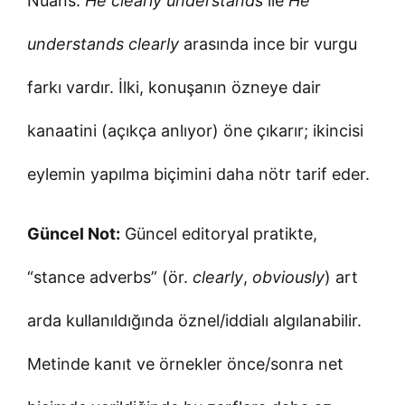
Nüans:
He clearly understands
ile
He
understands clearly
arasında ince bir vurgu
farkı vardır. İlki, konuşanın özneye dair
kanaatini (açıkça anlıyor) öne çıkarır; ikincisi
eylemin yapılma biçimini daha nötr tarif eder.
Güncel Not:
Güncel editoryal pratikte,
“stance adverbs” (ör.
clearly
,
obviously
) art
arda kullanıldığında öznel/iddialı algılanabilir.
Metinde kanıt ve örnekler önce/sonra net