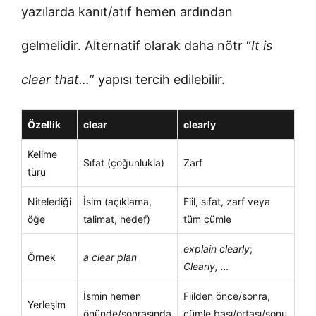
yazılarda kanıt/atıf hemen ardından
gelmelidir. Alternatif olarak daha nötr “
It is
clear that…
” yapısı tercih edilebilir.
Özellik
clear
clearly
Kelime
Sıfat (çoğunlukla)
Zarf
türü
Nitelediği
İsim (açıklama,
Fiil, sıfat, zarf veya
öğe
talimat, hedef)
tüm cümle
explain clearly
;
Örnek
a clear plan
Clearly, …
İsmin hemen
Fiilden önce/sonra,
Yerleşim
önünde/sonrasında
cümle başı/ortası/sonu