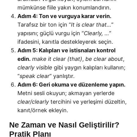
mümkünse fiile yakın konumlandırın.
Adım 4: Ton ve vurguya karar verin.
Tarafsız bir ton için “
It is clear that…
”
yapısını; güçlü vurgu için “
Clearly, …
”
ifadesini, kanıtla destekleyerek seçin.
Adım 5: Kalıpları ve istisnaları kontrol
edin.
make it clear (that)
,
be clear about
,
clearly visible
gibi yaygın kalıpları kullanın;
“
speak clear
” yanlıştır.
Adım 6: Geri okuma ve düzenleme yapın.
Metni sesli okuyun; akmayan yerlerde
clear/clearly
tercihini ve yerleşimi düzeltin,
kanıt/örnek ekleyin.
Ne Zaman ve Nasıl Geliştirilir?
Pratik Planı