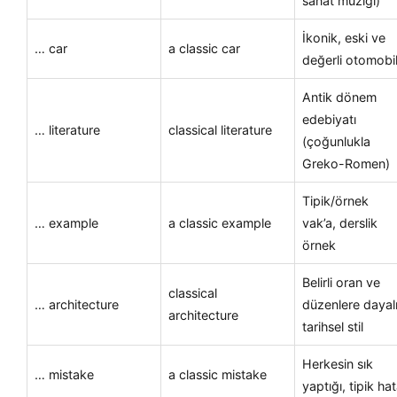
sanat müziği)
İkonik, eski ve
… car
a classic car
değerli otomobi
Antik dönem
edebiyatı
… literature
classical literature
(çoğunlukla
Greko-Romen)
Tipik/örnek
… example
a classic example
vak’a, derslik
örnek
Belirli oran ve
classical
… architecture
düzenlere dayal
architecture
tarihsel stil
Herkesin sık
… mistake
a classic mistake
yaptığı, tipik ha