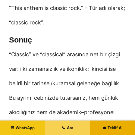
“This anthem is classic rock.” – Tür adı olarak;
“classic rock”.
Sonuç
“Classic” ve “classical” arasında net bir çizgi
var: ilki zamansızlık ve ikoniklik; ikincisi ise
belirli bir tarihsel/kuramsal geleneğe bağlılık.
Bu ayrımı cebinizde tutarsanız, hem günlük
akıcılığınız hem de akademik–profesyonel
doğruluğunuz belirgin şekilde artar.
💬 WhatsApp
📞 Ara
💼 Teklif Al