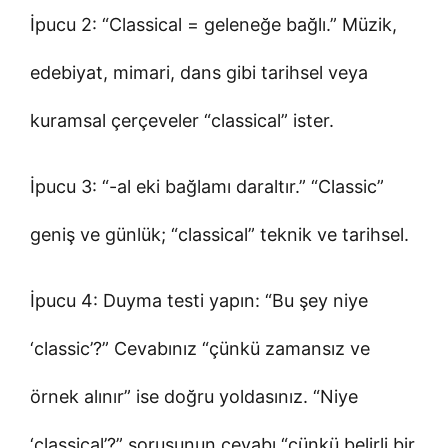
İpucu 2: “Classical = geleneğe bağlı.” Müzik,
edebiyat, mimari, dans gibi tarihsel veya
kuramsal çerçeveler “classical” ister.
İpucu 3: “-al eki bağlamı daraltır.” “Classic”
geniş ve günlük; “classical” teknik ve tarihsel.
İpucu 4: Duyma testi yapın: “Bu şey niye
‘classic’?” Cevabınız “çünkü zamansız ve
örnek alınır” ise doğru yoldasınız. “Niye
‘classical’?” sorusunun cevabı “çünkü belirli bir