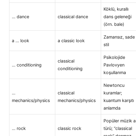
Köklü, kurallı
… dance
classical dance
dans geleneği
(örn. bale)
Zamansız, sade
a … look
a classic look
stil
Psikolojide
classical
… conditioning
Pavlovyen
conditioning
koşullanma
Newtoncu
…
classical
kuramlar;
mechanics/physics
mechanics/physics
kuantum karşıtı
anlamda
Popüler müzik a
… rock
classic rock
türü; “classical
rock” denmez