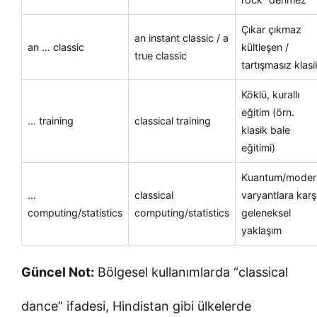
Çıkar çıkmaz
an instant classic / a
an … classic
kültleşen /
true classic
tartışmasız klasi
Köklü, kurallı
eğitim (örn.
… training
classical training
klasik bale
eğitimi)
Kuantum/moder
…
classical
varyantlara karş
computing/statistics
computing/statistics
geleneksel
yaklaşım
Güncel Not:
Bölgesel kullanımlarda “classical
dance” ifadesi, Hindistan gibi ülkelerde