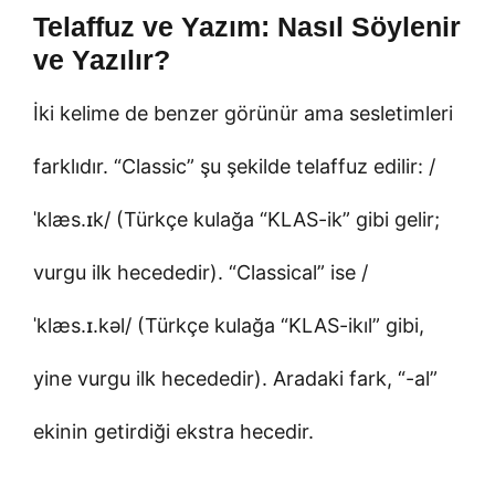
Telaffuz ve Yazım: Nasıl Söylenir
ve Yazılır?
İki kelime de benzer görünür ama sesletimleri
farklıdır. “Classic” şu şekilde telaffuz edilir: /
ˈklæs.ɪk/ (Türkçe kulağa “KLAS-ik” gibi gelir;
vurgu ilk hecededir). “Classical” ise /
ˈklæs.ɪ.kəl/ (Türkçe kulağa “KLAS-ikıl” gibi,
yine vurgu ilk hecededir). Aradaki fark, “-al”
ekinin getirdiği ekstra hecedir.