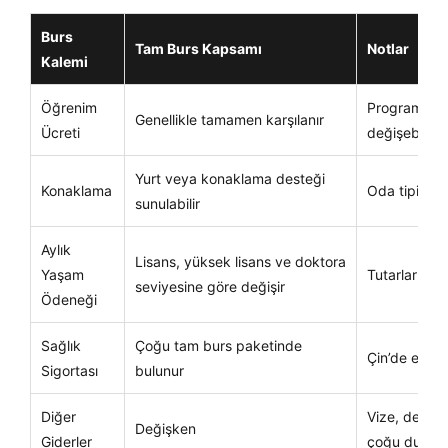
Burs
Tam Burs Kapsamı
Notlar
Kalemi
Öğrenim
Programa ve
Genellikle tamamen karşılanır
Ücreti
değişebilir
Yurt veya konaklama desteği
Konaklama
Oda tipi ve 
sunulabilir
Aylık
Lisans, yüksek lisans ve doktora
Yaşam
Tutarlar dö
seviyesine göre değişir
Ödeneği
Sağlık
Çoğu tam burs paketinde
Çin’de eğitim
Sigortası
bulunur
Diğer
Vize, depozi
Değişken
Giderler
çoğu durumd