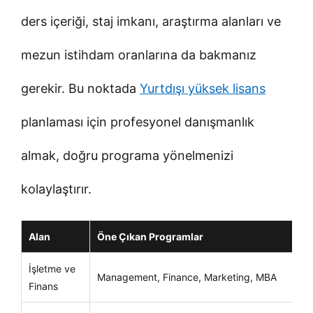
ders içeriği, staj imkanı, araştırma alanları ve
mezun istihdam oranlarına da bakmanız
gerekir. Bu noktada
Yurtdışı yüksek lisans
planlaması için profesyonel danışmanlık
almak, doğru programa yönelmenizi
kolaylaştırır.
Alan
Öne Çıkan Programlar
K
İşletme ve
Ka
Management, Finance, Marketing, MBA
Finans
gi