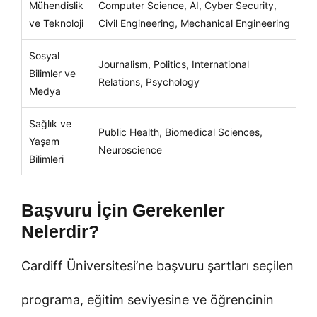
Mühendislik
Computer Science, AI, Cyber Security,
Te
ve Teknoloji
Civil Engineering, Mechanical Engineering
ge
Sosyal
An
Journalism, Politics, International
Bilimler ve
ar
Relations, Psychology
Medya
is
Sağlık ve
Public Health, Biomedical Sciences,
Sa
Yaşam
Neuroscience
al
Bilimleri
Başvuru İçin Gerekenler
Nelerdir?
Cardiff Üniversitesi’ne başvuru şartları seçilen
programa, eğitim seviyesine ve öğrencinin