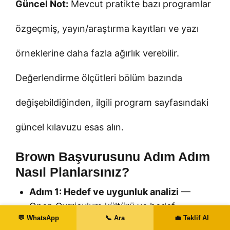
Güncel Not:
Mevcut pratikte bazı programlar
özgeçmiş, yayın/araştırma kayıtları ve yazı
örneklerine daha fazla ağırlık verebilir.
Değerlendirme ölçütleri bölüm bazında
değişebildiğinden, ilgili program sayfasındaki
güncel kılavuzu esas alın.
Brown Başvurusunu Adım Adım
Nasıl Planlarsınız?
Adım 1: Hedef ve uygunluk analizi
—
Open Curriculum kültürü ve hedef
💬 WhatsApp
📞 Ara
💼 Teklif Al
programın ders/önkoşullarını inceleyin;