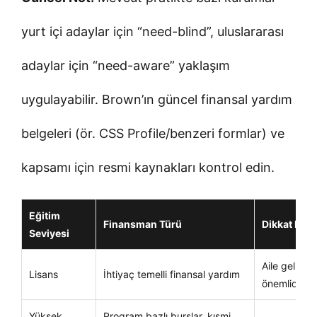
yurt içi adaylar için “need-blind”, uluslararası
adaylar için “need-aware” yaklaşım
uygulayabilir. Brown’ın güncel finansal yardım
belgeleri (ör. CSS Profile/benzeri formlar) ve
kapsamı için resmi kaynakları kontrol edin.
Eğitim
Finansman Türü
Dikkat Edil
Seviyesi
Aile gelir be
Lisans
İhtiyaç temelli finansal yardım
önemlidir.
Yüksek
Program bazlı burslar, kısmi