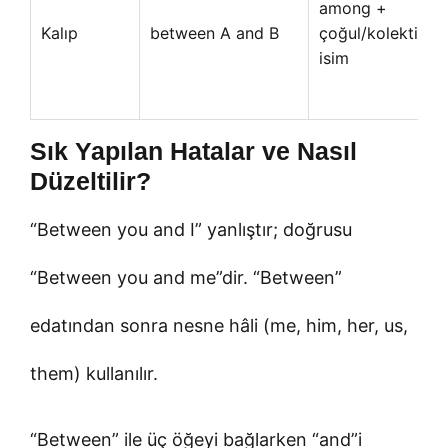
among +
Kalıp
between A and B
çoğul/kolektif
isim
Sık Yapılan Hatalar ve Nasıl
Düzeltilir?
“Between you and I” yanlıştır; doğrusu
“Between you and me”dir. “Between”
edatından sonra nesne hâli (me, him, her, us,
them) kullanılır.
“Between” ile üç öğeyi bağlarken “and”i