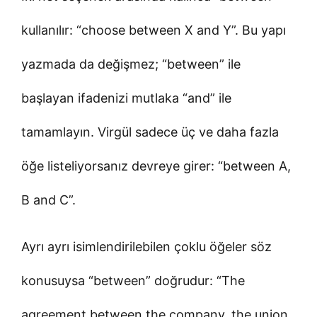
kullanılır: “choose between X and Y”. Bu yapı
yazmada da değişmez; “between” ile
başlayan ifadenizi mutlaka “and” ile
tamamlayın. Virgül sadece üç ve daha fazla
öğe listeliyorsanız devreye girer: “between A,
B and C”.
Ayrı ayrı isimlendirilebilen çoklu öğeler söz
konusuysa “between” doğrudur: “The
agreement between the company, the union