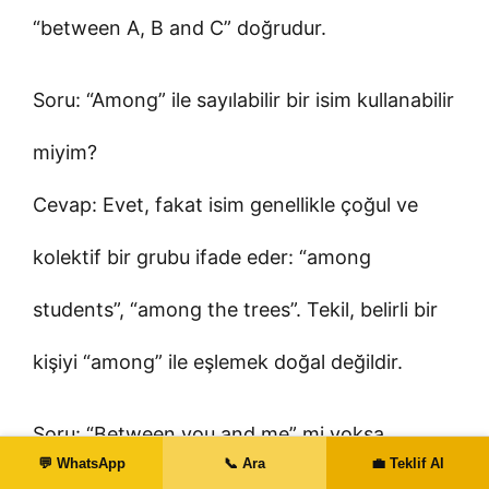
“between A, B and C” doğrudur.
Soru: “Among” ile sayılabilir bir isim kullanabilir
miyim?
Cevap: Evet, fakat isim genellikle çoğul ve
kolektif bir grubu ifade eder: “among
students”, “among the trees”. Tekil, belirli bir
kişiyi “among” ile eşlemek doğal değildir.
Soru: “Between you and me” mi yoksa
💬 WhatsApp
📞 Ara
💼 Teklif Al
“Between you and I” mı?