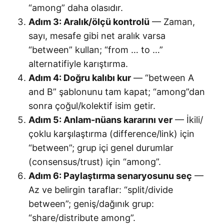
“among” daha olasıdır.
Adım 3: Aralık/ölçü kontrolü
— Zaman,
sayı, mesafe gibi net aralık varsa
“between” kullan; “from … to …”
alternatifiyle karıştırma.
Adım 4: Doğru kalıbı kur
— “between A
and B” şablonunu tam kapat; “among”dan
sonra çoğul/kolektif isim getir.
Adım 5: Anlam-nüans kararını ver
— İkili/
çoklu karşılaştırma (difference/link) için
“between”; grup içi genel durumlar
(consensus/trust) için “among”.
Adım 6: Paylaştırma senaryosunu seç
—
Az ve belirgin taraflar: “split/divide
between”; geniş/dağınık grup:
“share/distribute among”.