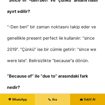
“Since”in “-den beri” ve “çünkü” anlamı nasıl
ayırt edilir?
“-Den beri” bir zaman noktasını takip eder ve
genellikle present perfect ile kullanılır: “since
2019”. “Çünkü” ise bir cümle getirir: “since we
were late”. Belirsizlikte “because”a dönün.
“Because of” ile “due to” arasındaki fark
nedir?
💬 WhatsApp
📞 Ara
💼 Teklif Al
İkisi de isim/isim öbeğiyle kullanılır. “Because