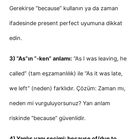
Gerekirse “because” kullanın ya da zaman
ifadesinde present perfect uyumuna dikkat
edin.
3) “As”ın “-ken” anlamı:
“As I was leaving, he
called” (tam eşzamanlılık) ile “As it was late,
we left” (neden) farklıdır. Çözüm: Zaman mı,
neden mi vurguluyorsunuz? Yan anlam
riskinde “because” güvenlidir.
4) Yanlış yapı seçimi: because of/due to