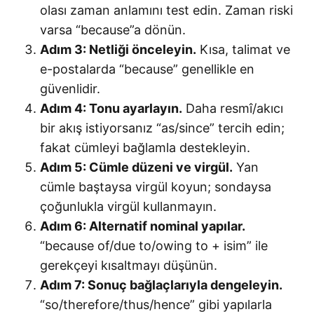
olası zaman anlamını test edin. Zaman riski
varsa “because”a dönün.
Adım 3: Netliği önceleyin.
Kısa, talimat ve
e-postalarda “because” genellikle en
güvenlidir.
Adım 4: Tonu ayarlayın.
Daha resmî/akıcı
bir akış istiyorsanız “as/since” tercih edin;
fakat cümleyi bağlamla destekleyin.
Adım 5: Cümle düzeni ve virgül.
Yan
cümle baştaysa virgül koyun; sondaysa
çoğunlukla virgül kullanmayın.
Adım 6: Alternatif nominal yapılar.
“because of/due to/owing to + isim” ile
gerekçeyi kısaltmayı düşünün.
Adım 7: Sonuç bağlaçlarıyla dengeleyin.
“so/therefore/thus/hence” gibi yapılarla