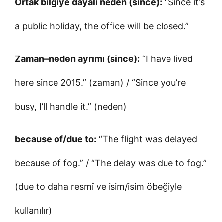
Ortak bilgiye dayalı neden (since):
“Since it’s
a public holiday, the office will be closed.”
Zaman–neden ayrımı (since):
“I have lived
here since 2015.” (zaman) / “Since you’re
busy, I’ll handle it.” (neden)
because of/due to:
“The flight was delayed
because of fog.” / “The delay was due to fog.”
(due to daha resmî ve isim/isim öbeğiyle
kullanılır)