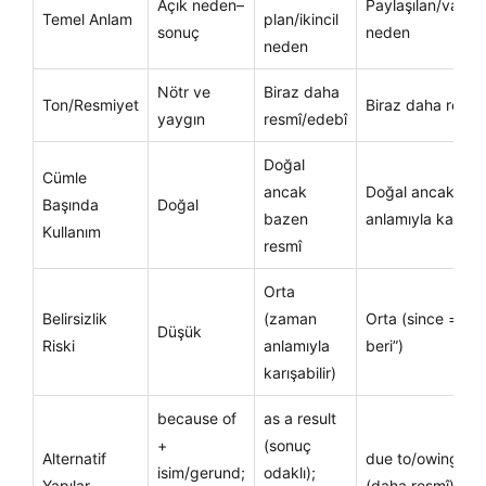
Açık neden–
Paylaşılan/varsay
Temel Anlam
plan/ikincil
sonuç
neden
neden
Nötr ve
Biraz daha
Ton/Resmiyet
Biraz daha resmî
yaygın
resmî/edebî
Doğal
Cümle
ancak
Doğal ancak za
Başında
Doğal
bazen
anlamıyla karışabi
Kullanım
resmî
Orta
Belirsizlik
(zaman
Orta (since = “-
Düşük
Riski
anlamıyla
beri”)
karışabilir)
because of
as a result
+
(sonuç
Alternatif
due to/owing to
isim/gerund;
odaklı);
Yapılar
(daha resmî)