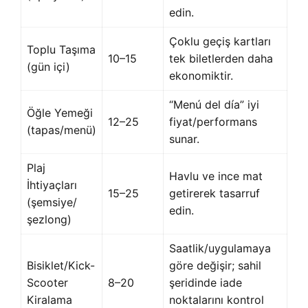
edin.
Çoklu geçiş kartları
Toplu Taşıma
10–15
tek biletlerden daha
(gün içi)
ekonomiktir.
“Menú del día” iyi
Öğle Yemeği
12–25
fiyat/performans
(tapas/menü)
sunar.
Plaj
Havlu ve ince mat
İhtiyaçları
15–25
getirerek tasarruf
(şemsiye/
edin.
şezlong)
Saatlik/uygulamaya
Bisiklet/Kick-
göre değişir; sahil
Scooter
8–20
şeridinde iade
Kiralama
noktalarını kontrol