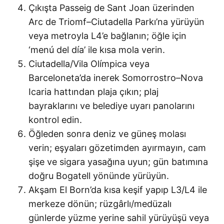
Çıkışta Passeig de Sant Joan üzerinden
Arc de Triomf–Ciutadella Parkı’na yürüyün
veya metroyla L4’e bağlanın; öğle için
‘menú del día’ ile kısa mola verin.
Ciutadella/Vila Olímpica veya
Barceloneta’da inerek Somorrostro–Nova
Icaria hattından plaja çıkın; plaj
bayraklarını ve belediye uyarı panolarını
kontrol edin.
Öğleden sonra deniz ve güneş molası
verin; eşyaları gözetimden ayırmayın, cam
şişe ve sigara yasağına uyun; gün batımına
doğru Bogatell yönünde yürüyün.
Akşam El Born’da kısa keşif yapıp L3/L4 ile
merkeze dönün; rüzgârlı/medüzalı
günlerde yüzme yerine sahil yürüyüşü veya